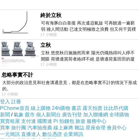
超細柔天絲棉環保纖維
終於立秋
可有海豚白白靠攏 再次遙迢氣旋 可再饒過一遍窮
弱 雖人間活動 已達文明極致之浪費 但又何干質樸
17 小時前
者 只能白白陪葬
立秋
立秋 悠悠秋日施施然而來 陽光仍熾熱得叫人睜不
開眼 荷塘邊賞荷者絡繹不絕 是塘邊荷葉田田的凝
ROCCAT Taito Kingsize 5mm 布質鼠墊
17 小時前
望 風中飄逸的是映日荷花別樣紅
Team 十銓科技 C151 32GB 繽紛輕巧碟-黑
忽略事實不計
Hello Kitty『熱情凱蒂』Mircro USB數位傳輸充
大部分的政治意見和社會溝通意見，都是在忽略事實不計的情況下形成
電線
的。
17 小時前
【R.Q.POLO】亞曼尼系列 奇科 純棉-雙人特大
登入
註冊
床包兩用被四件組(6X7尺)
PChome首頁
線上購物
24h購物
書店
露天拍賣
比比昂代購
新聞
/
氣象
股市
個人新聞台
廣告刊登
加入聯播網
全球購物
好禮送【Acer】宏碁 Iconia Tab 10 A3-A30 10
買賣租屋
支付連
國際連
Pi 拍錢包
旅遊
服務中心
吋 32G 四核心平板電腦 WiFi版
買車
旅行團
汽車險推薦
線上麻將
雜誌
星座命理
會員中心
一元簡訊
直播達人
數位憑證
企業簡訊