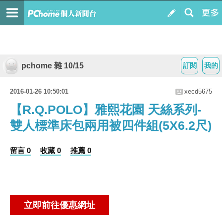
pchome 雜 10/15
訂閱
我的
2016-01-26 10:50:01
xecd5675
【R.Q.POLO】雅熙花園 天絲系列-
雙人標準床包兩用被四件組(5X6.2尺)
留言 0
收藏 0
推薦 0