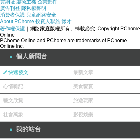
買網址
虛擬主機
企業郵件
廣告刊登
隱私權聲明
消費者保護
兒童網路安全
About PChome
投資人聯絡
徵才
著作權保護
｜網路家庭版權所有、轉載必究
‧Copyright PChome
Online
PChome Online and PChome are trademarks of PChome
Online Inc.
個人新聞台
快速發文
最新文章
心情雜記
美食饗宴
藝文欣賞
旅遊玩家
社會萬象
影視娛樂
我的站台