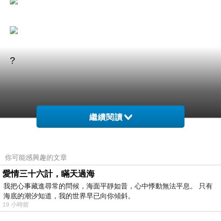
?
繼續閱讀
商品訊息簡述
:
你可能感興趣的文章
⊕★天絲健康環保 絲柔滑順手感細
愛情三十六計，瞞天過海
⊕100＆#37;天絲自然舒適
我把心事藏進尋常的問候，海面平靜如昔，心中悸動無法平息。 只有
⊕適合敏感性膚質 溫潤柔細膩
海底的潮汐知道，我的世界早已向你傾斜。
19 小時前