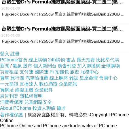
台塑生醫Dr’s Formula撫紋肌緊緻面膜組-買二送二(藍銅?-2盒+雙胜?-2盒)
2016-01-30
Fujixerox DocuPrint P265dw 黑白無線雷射印表機SanDisk 128GB ...
台塑生醫Dr’s Formula撫紋肌緊緻面膜組-買二送二(藍銅?-2盒+雙胜?-2盒)
2016-01-30
Fujixerox DocuPrint P265dw 黑白無線雷射印表機SanDisk 128GB ...
登入
註冊
PChome首頁
線上購物
24h購物
書店
露天拍賣
比比昂代購
新聞
/
氣象
股市
個人新聞台
廣告刊登
加入聯播網
全球購物
買賣租屋
支付連
國際連
Pi 拍錢包
旅遊
服務中心
買車
旅行團
汽車險推薦
線上麻將
雜誌
星座命理
會員中心
一元簡訊
直播達人
數位憑證
企業簡訊
買網址
虛擬主機
企業郵件
廣告刊登
隱私權聲明
消費者保護
兒童網路安全
About PChome
投資人聯絡
徵才
著作權保護
｜網路家庭版權所有、轉載必究
‧Copyright PChome
Online
PChome Online and PChome are trademarks of PChome