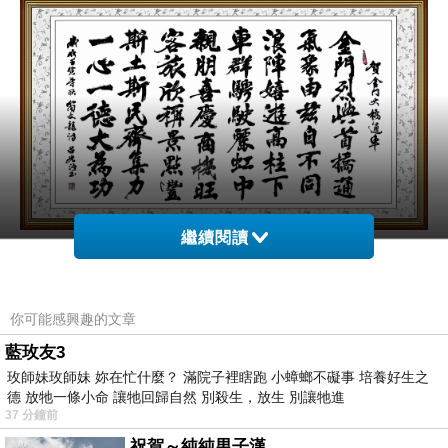
繼續閱讀
你可能感興趣的文章
般若波羅蜜多心經---註釋
上一篇：
藍玫友3
玫師妹玫師妹 妳在忙什麼？ 滿院子裡瞎跑 小蟑螂不礙事 培養好生之
三忠王大堂內對聯及壁堵中堂
下一篇：
德 放牠一條小命 讓牠回歸自然 別殺生，放生 別讓牠進
37 分鐘前
祝賀～純純男子漢