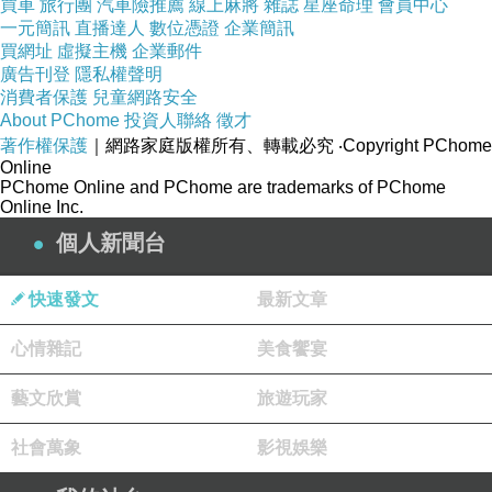
買車
旅行團
汽車險推薦
線上麻將
雜誌
星座命理
會員中心
一元簡訊
直播達人
數位憑證
企業簡訊
買網址
虛擬主機
企業郵件
廣告刊登
隱私權聲明
消費者保護
兒童網路安全
About PChome
投資人聯絡
徵才
著作權保護
｜網路家庭版權所有、轉載必究
‧Copyright PChome
Online
PChome Online and PChome are trademarks of PChome
Online Inc.
個人新聞台
快速發文
最新文章
心情雜記
美食饗宴
藝文欣賞
旅遊玩家
社會萬象
影視娛樂