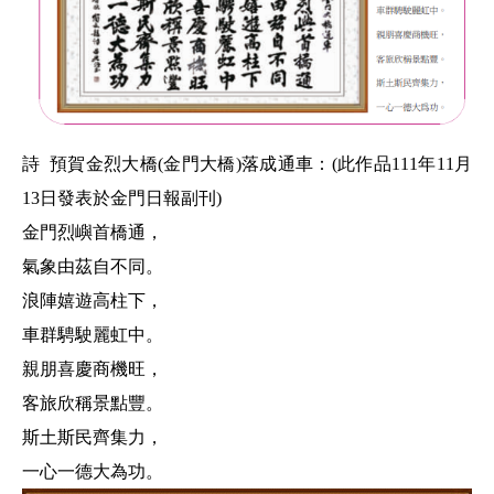
詩
預賀金烈大橋(金門大橋)落成通車：(此作品111年11月
13日發表於金門日報副刊)
金門烈嶼首橋通，
氣象由茲自不同。
浪陣嬉遊高柱下，
車群騁駛麗虹中。
親朋喜慶商機旺，
客旅欣稱景點豐。
斯土斯民齊集力，
一心一德大為功。