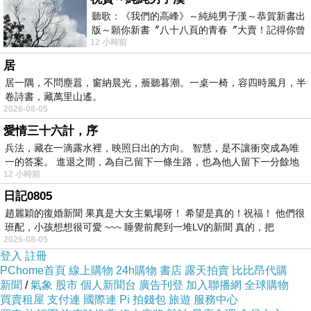
聽歌：《我們的高峰》～純純男子漢～恭賀新書出
版～願你新書〞八十八頁的青春〞大賣！記得你曾
12 小時前
經在我的版留言…「好讚的圖^^感覺大家
居
居一隅，不問塵囂，窗納晨光，簷聽暮潮。一桌一椅，容四時風月，半
卷詩書，藏萬里山遙。
2026-08-05
愛情三十六計，序
兵法，藏在一滴露水裡，映照日出的方向。 智慧，是不讓衝突成為唯
一的答案。 進退之間，為自己留下一條生路，也為他人留下一分餘地
12 小時前
日記0805
趙麗穎的復婚新聞 果真是大女主氣場呀！ 希望是真的！祝福！ 他們很
班配，小孩想想很可愛 ~~~ 睡覺前爬到一堆LV的新聞 真的，把
2026-08-05
登入
註冊
PChome首頁
線上購物
24h購物
書店
露天拍賣
比比昂代購
新聞
/
氣象
股市
個人新聞台
廣告刊登
加入聯播網
全球購物
買賣租屋
支付連
國際連
Pi 拍錢包
旅遊
服務中心