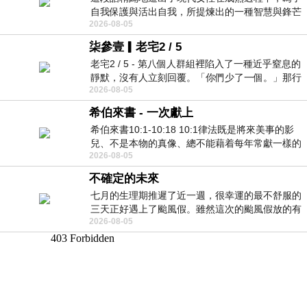
自我保護與活出自我，所提煉出的一種智慧與鋒芒
2026-08-05
的平衡。 核心解讀與看法
柒參壹▎老宅2 / 5
老宅2 / 5 - 第八個人群組裡陷入了一種近乎窒息的
靜默，沒有人立刻回覆。「你們少了一個。」那行
2026-08-05
字像一顆冰冷的鐵釘，硬生生刺進螢
希伯來書 - 一次獻上
希伯來書10:1-10:18 10:1律法既是將來美事的影
兒、不是本物的真像、總不能藉着每年常獻一樣的
2026-08-05
祭物、叫那近前來的人得以完全。 10
不確定的未來
七月的生理期推遲了近一週，很幸運的最不舒服的
三天正好遇上了颱風假。雖然這次的颱風假放的有
2026-08-05
點虛，因為風雨不大，但這也是最想要的