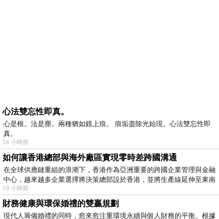
心法雙忘性即真。
心是根。法是塵。兩種猶如鏡上痕。 痕垢盡除光始現。心法雙忘性即
真。
18 小時前
如何讓香港總部與海外廠區實現零時差跨國溝通
在全球供應鏈重組的浪潮下，香港作為亞洲重要的跨國企業管理與金融
中心，越來越多企業選擇將決策總部設於香港，並將生產線延伸至東南
19 小時前
財務健康與環保婚禮的雙贏規劃
現代人籌備婚禮的同時，愈來愈注重環境永續與個人財務的平衡。根據