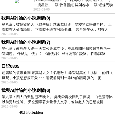
一滴星淚。 讓 軟香輕紅 嫁與春水， 讓 蝴蝶死吻
2026-08-05
夏日最後一瓣玫瑰， 讓
我與AI討論的小說劇情(8)
第八章：被輔導的人 《群俠錄》越來越紅後，學校開始變得奇怪。 上
課時有人偷看論壇。 下課時全班在討論卡組。 甚至連午休，都有人
2026-08-05
我與AI討論的小說劇情(7)
第七章：俠與殺人兇手 天堂公會成立後，堯禹舜開始越來越常思考一
個問題。 什麼是「俠」？ 《群俠錄》裡到處都在談俠。 門派講俠
2026-08-05
日記0805
趙麗穎的復婚新聞 果真是大女主氣場呀！ 希望是真的！祝福！ 他們很
班配，小孩想想很可愛 ~~~ 睡覺前爬到一堆LV的新聞 真的，把
2026-08-05
我與AI討論的小說劇情(6)
第六章：四人的天堂 那天晚上。 堯禹舜再次回到了夢境。 白色荒原比
以前更加遼闊。 天空漂浮著大量發光文字，像無數人的思想被掛
2026-08-05