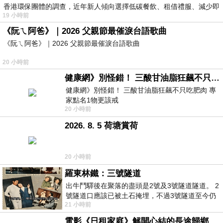
香港環保團體的調查，近年新人傾向選擇低碳餐飲、租借禮服、減少即
19 小時前
《阮ㄟ阿爸》｜2026 父親節最催淚台語歌曲
《阮ㄟ阿爸》｜2026 父親節最催淚台語歌曲
20 小時前
健康網》別怪錯！ 三酸甘油脂狂飆不只吃肥肉 專家點名1物更該戒
健康網》別怪錯！ 三酸甘油脂狂飆不只吃肥肉 專
家點名1物更該戒
20 小時前
https://health.ltn.com.tw/article/breakingnews/55
2026. 8. 5 荷塘賞荷
20 小時前
羅東林鐵：三號隧道
出牛鬥驛後在聚落的盡頭是2號及3號隧道隧道。 2
號隧道口應該已被土石掩埋，不過3號隧道至今仍
21 小時前
存在。從台7丙牛鬥橋上往左岸上游方
電影《日租家庭》解開心結的長途歸鄉！能在電影院感受到地理的寬闊和人心的相鄰，真是太棒了！