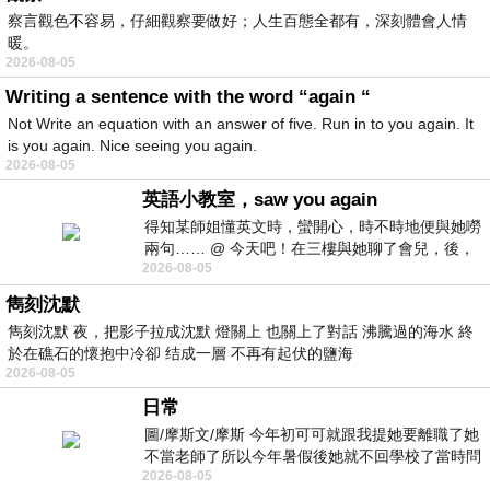
察言觀色不容易，仔細觀察要做好；人生百態全都有，深刻體會人情
暖。
2026-08-05
Writing a sentence with the word “again “
Not Write an equation with an answer of five. Run in to you again. It
is you again. Nice seeing you again.
2026-08-05
英語小教室，saw you again
得知某師姐懂英文時，蠻開心，時不時地便與她嘮
兩句…… @ 今天吧！在三樓與她聊了會兒，後，
2026-08-05
下二樓居然又撞到她，於是
雋刻沈默
雋刻沈默 夜，把影子拉成沈默 燈關上 也關上了對話 沸騰過的海水 終
於在礁石的懷抱中冷卻 结成一層 不再有起伏的鹽海
2026-08-05
日常
圖/摩斯文/摩斯 今年初可可就跟我提她要離職了她
不當老師了所以今年暑假後她就不回學校了當時問
2026-08-05
她不是很喜歡幼幼班的小朋友嗎捨得不