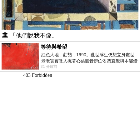
🏛️ 「他們說我不像。
等待與希望
紅色大地，莊喆，1990。亂世浮生仍想立身處世
老老實實做人撫著心跳聽音辨位依憑直覺與本能鑽
31 分鐘前
向裂隙的亮處探索另一個心聲另一個共鳴的