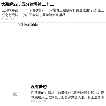
大藏經22，五分律卷第二十二
五分律卷第二十二（彌沙塞） 宋罽賓三藏佛陀什共竺道生等 譯 第三
分之七藥法 佛在王舍城，爾時諸比丘得秋
2026-08-05
沒有夢想
以前畫的烘焙坊小妹畫像↑ 也算失眠吧？ 晚上九點
就躺在床上吹冷氣，但是卻無法入眠。身上還留著
2026-08-05
四點多跑的六公里的疲