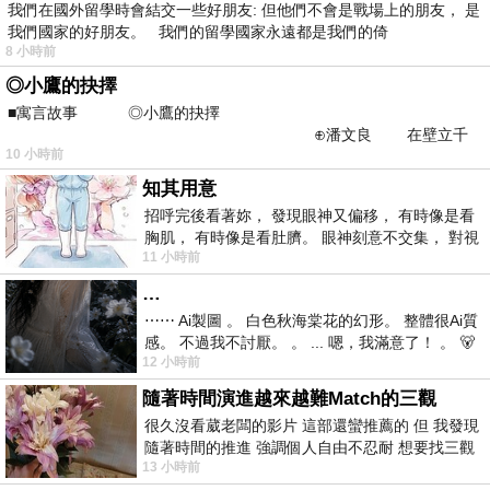
我們在國外留學時會結交一些好朋友: 但他們不會是戰場上的朋友， 是
我們國家的好朋友。 我們的留學國家永遠都是我們的倚
8 小時前
◎小鷹的抉擇
■寓言故事 ◎小鷹的抉擇
⊕潘文良 在壁立千
10 小時前
仞的懸崖上，有一座遮天蔽
知其用意
招呼完後看著妳， 發現眼神又偏移， 有時像是看
胸肌， 有時像是看肚臍。 眼神刻意不交集， 對視
11 小時前
視線不對齊， 讓我很難不
…
⋯⋯ Ai製圖 。 白色秋海棠花的幻形。 整體很Ai質
感。 不過我不討厭。 。 ... 嗯，我滿意了！ 。 🐻
12 小時前
昨中
隨著時間演進越來越難Match的三觀
很久沒看葳老闆的影片 這部還蠻推薦的 但 我發現
隨著時間的推進 強調個人自由不忍耐 想要找三觀
13 小時前
接近的不要說對象 連朋友都超