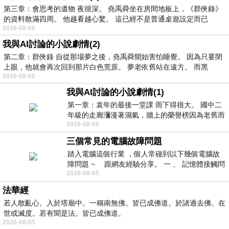
第三章：會思考的遺物 夜很深。 堯禹舜坐在房間地板上，《群俠錄》
的資料散滿四周。 他越看越心驚。 這已經不是普通桌遊設定而已
2026-08-05
我與AI討論的小說劇情(2)
第二章：群俠錄 自從那場夢之後，堯禹舜開始害怕睡覺。 因為只要閉
上眼，他就會再次回到那片白色荒原。 夢老依舊站在遠方。 而黑
2026-08-05
我與AI討論的小說劇情(1)
第一章：袁年的最後一堂課 雨下得很大。 國中二
年級的走廊瀰漫著濕氣，牆上的榮譽榜因為老舊而
2026-08-05
微微捲起。 堯禹舜站在辦公室外，手
三個常見的電腦故障問題
踏入電腦這個行業 ，個人常碰到以下幾個電腦故
障問題 ~ 跟網友經驗分享。 一 、 記憶體接觸問
2026-08-05
題 : 記憶體即
法華經
若人散亂心。入於塔廟中。一稱南無佛。皆已成佛道。於諸過去佛。在
世或滅度。若有聞是法。皆已成佛道。
2026-08-05