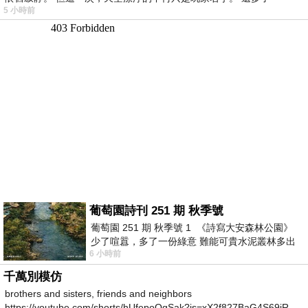
5 小時前
葡萄園詩刊 251 期 秋季號
葡萄園 251 期 秋季號 1 《詩寫大安森林公園》
少了喧囂，多了一份綠意 難能可貴水泥叢林多出
6 小時前
一
千萬別模仿
brothers and sisters, friends and neighbors
https://youtube.com/shorts/hUfepoOgSak?is=xX2f827BaG4S69iR