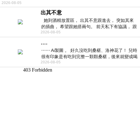
2026-08-05
林的底層，住著一隻小飛鼠
出其不意
她到酒精放置區， 出其不意跟進去， 突如其來
的插曲， 希望跟她搭兩句。 前天私下有協議， 跟
2026-08-05
著阿弟丟拉基
….
⋯⋯ Ai製圖 。 好久沒吃到桑椹、洛神花了！ 兒時
很有印象是有吃到完整一顆顆桑椹，後來就變成喝
2026-08-05
桑椹汁。 現在是連喝都沒喝