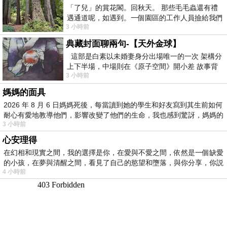
「了兒」的賞花閣。回秋天。 那些毛毛蟲還有禮
遇通道呢，如遇到。一個園區的工作人員撿給我們
3 小時前
細賞。
典藏封面聊兩句-【天外金球】
這部是白素以未婚妻身分出場唯一的一次 架構分
上下半場，中場則在《原子空間》開小差 故事背
3 小時前
景影射西藏境外流亡 地下組織
媽媽的面具
2026 年 8 月 6 日媽媽死後，每當讀到她的學生和好友寫到其生前如何
耐心有愛地教導他們，影響改變了他們的生命，我也感到驚訝，媽媽的
3 小時前
心安理得
在幻相和現實之間，我的選擇是你，在愛與不愛之間，依然是一個缺愛
的小孩，在夢與清醒之間，看見了自己的慾望和墮落，與你分享，你説
4 小時前