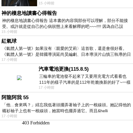
15 小時前
一盤未下完的棋盤，還有一壺茶與兩只冒
神的棲息地讀書心得報告
神的棲息地讀書心得報告 這本書的內容我部份可以理解，部分不能接
受。或許就是從自己的心病狀態上來看解釋的吧~~~!!!! 因為自己誤
15 小時前
紅氣球
《氣體人第一號》如果沒有〈親愛的艾莉〉這首歌，還是會很好看。
《氣體人第一號》是韓國導演延尚昊編劇、日本導演片山慎三執導的日
17 小時前
汽車電池更換(115.8.5)
三輪車的電池發不起來了又要用充電方式看看也
111年的樣子汽車的是112年乾脆換新的好了~一樣
17 小時前
在阿炮電池買的漲了一百多塊吧
阿龍阿我 55
「他…會來嗎？」緋忘我低著頭擺弄著袖子上的一根線頭。她記得他的
襯衫袖子上也有一根線頭，她當時也擺弄過它。而且&helli
17 小時前