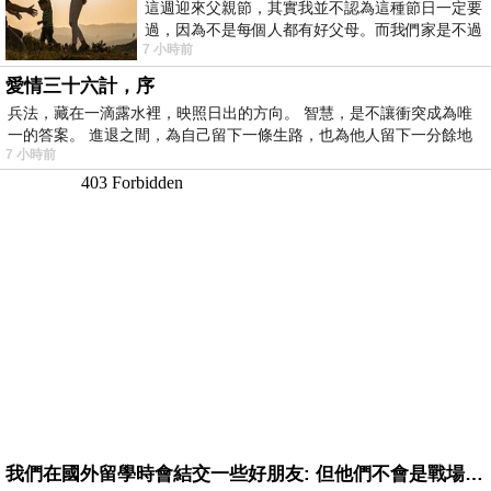
這週迎來父親節，其實我並不認為這種節日一定要
過，因為不是每個人都有好父母。而我們家是不過
7 小時前
節的，平時也沒什麼儀式感，生活趨近冷
愛情三十六計，序
兵法，藏在一滴露水裡，映照日出的方向。 智慧，是不讓衝突成為唯
一的答案。 進退之間，為自己留下一條生路，也為他人留下一分餘地
7 小時前
我們在國外留學時會結交一些好朋友: 但他們不會是戰場上的朋友