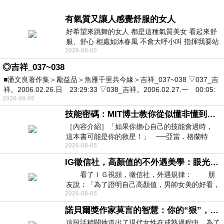
有氣質又讓人感覺舒服的女人
好希望來跳舞的女人 都是這種氣質美女 看起來舒
服、舒心 相處如沐春風 不會大呼小叫 指揮我要站
2026-08-05
哪個位子 妳老幾？？
◎吉祥_037~038
■潘文良著作集＞勵益品＞魚雁千里共今緣＞吉祥_037~038 ▽037_吉
祥。2006.02.26.日 23:29:33 ▽038_吉祥。2006.02.27.一 00:05:
2026-08-05
技能密碼：MIT博士教你從似懂非懂到穩定輸出，把專業變事業的職能升級攻略 /麥特．比恩(容錯)
［內容介紹］「如果你擔心自己的技能會過時，
這本書可能是你的救星！」 ──亞當．格蘭特
2026-08-05
（Adam Grant），《
IG徵信社，高顏值的不外遇美學：眼光太高也是一種防禦，為了證明我長得好看，我決定一輩子不外遇！
看了ＩＧ視頻，徵信社，外遇規律： 朋
友說：「為了證明自己高顏值，男帥女美的好看，
2026-08-05
且眼光高，我決定一輩子不外遇。」
諾貝爾獎作家莫言的智慧：你的“狠”，才是最好的自我保護
這段話精闢地道出了現代女性在成熟過程中，為了