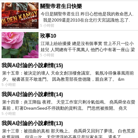
關聖帝君生日快樂
今日是關聖帝君生日.昨日心想他是我的救命恩人.
我是2009還是2010在台北行天宮認識他.忘了.
5 小時前
一個奇摩交友的網友學
玫事10
江湖上紛紛擾擾 總是沒有個事實 世上不只一位小
娃兒 人間總有千千萬萬人 他們心中有著一座山 梁
5 小時前
山佛山泰華衡恆嵩 一山之高
我與AI討論的小說劇情(15)
第十五章：被決定的壞人 天命文創頂樓會議室。 氣氛冷得像暴風雨前
夕。 秘書甚至不敢進門。 因為教育部長曾德隆，親自來了。 &m
5 小時前
我與AI討論的小說劇情(14)
第十四章：炎王降臨 夜裡。 天堂工作室只剩冷氣低鳴。 堯禹舜坐在螢
幕前，盯著DreamSeed不停跳動的資料流。 門忽然被推開。 堯天
5 小時前
我與AI討論的小說劇情(13)
第十三章：被扭曲的真相 那天晚上。 堯禹舜又回到了夢境。 白色荒原
依舊寂靜。 但這一次，天空漂浮的不再只是玩家名字。 還多了