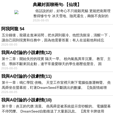
典藏封面聊兩句-【仙境】
俗話說的好，好奇心不只能殺死貓 更能把衛斯理
整得慘兮兮 冰天雪地、險死還生，兩個不貪財的
2026-08-05
人尋什麼寶？ 人家追尋愛情還
阿我阿龍 54
五分鐘後，龍疆走進淋浴間，把水調到最冷。他想洗個澡，清醒一下，
讓自己回到現實和任務中，因為他需要答案：有人在追殺他和緋忘
2026-08-05
我與AI討論的小說劇情(12)
第十二章：開始失控的現實 隔天一早。 校內氣氛異常沉重。 教官、主
任、導師不斷來回走動，連平常最愛聊天的學生都壓低聲音。 因
2026-08-05
我與AI討論的小說劇情(11)
第十一章：鳴仁學院 傍晚。 天堂工作室裡只剩下電腦低微運轉聲。 堯
禹舜坐在螢幕前，盯著DreamSeed不斷跳出的數據。 【負面情緒增
2026-08-05
我與AI討論的小說劇情(10)
第十章：炎王的代價 清晨。 堯禹舜是被系統提示音吵醒的。 電腦螢幕
不停閃爍。 DreamSeed自動推送了大量新訊息。 【異常卡牌使用