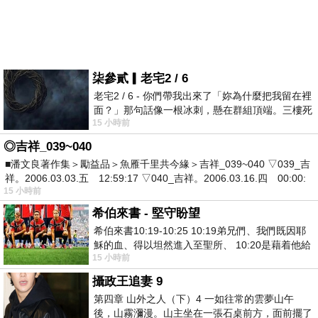
柒參貳▎老宅2 / 6
老宅2 / 6 - 你們帶我出來了「妳為什麼把我留在裡
面？」那句話像一根冰刺，懸在群組頂端。三樓死
15 小時前
死盯著照片裡的人。那個人確實站在
◎吉祥_039~040
■潘文良著作集＞勵益品＞魚雁千里共今緣＞吉祥_039~040 ▽039_吉
祥。2006.03.03.五 12:59:17 ▽040_吉祥。2006.03.16.四 00:00:
15 小時前
希伯來書 - 堅守盼望
希伯來書10:19-10:25 10:19弟兄們、我們既因耶
穌的血、得以坦然進入至聖所、 10:20是藉着他給
15 小時前
我們開了一條又新又活的路從幔子經過
攝政王追妻 9
第四章 山外之人（下）4 一如往常的雲夢山午
後，山霧瀰漫。山主坐在一張石桌前方，面前擺了