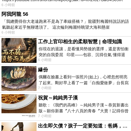
6 小時前
https
阿我阿龍 56
「我總覺得你大老遠跑來不是為了牽線搭橋？」龍疆對梅麗特說話的語
氣聽起來近乎無聊透頂了。 這次輪到梅麗特眺望大海和懸崖
6 小時前
工作上官印相生的柔順智慧 | 命理知識
你現在的退讓，是看懂局勢後的選擇，還是害怕衝
突的自我委屈 印星——包容、沉得住氣 懂得退
6 小時前
一步觀察，不會
緣份
偶爾在臉書上看到一張照片(如上)，心裡忽然明亮
了起來。剛好早上看了一篇「白痴愛做夢」台長寫
7 小時前
的貼文，在回顧年輕時瘋狂愛上
祝賀～純純男子漢
聽歌：《我們的高峰》～純純男子漢～恭賀新書出
版～願你新書〞八十八頁的青春〞大賣！記得你曾
7 小時前
經在我的版留言…「好讚的圖^^感覺大家
出生即欠債？孩子一定要知道：爸媽，其實我不欠你們