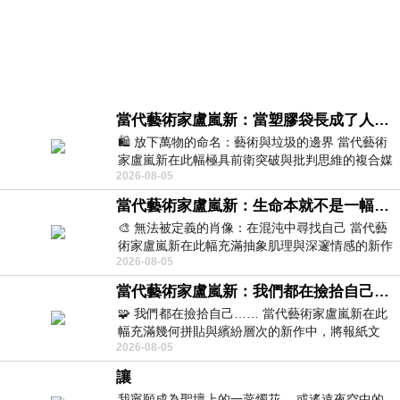
當代藝術家盧嵐新：當塑膠袋長成了人的模樣，我們的目光是否學會了放下偏見？
🛍️ 放下萬物的命名：藝術與垃圾的邊界 當代藝術
家盧嵐新在此幅極具前衛突破與批判思維的複合媒
2026-08-05
材新作中，直接將被大眾定義為廢棄物
當代藝術家盧嵐新：生命本就不是一幅能被定義的肖像，在混亂與交疊中拼湊完整的靈魂
🎨 無法被定義的肖像：在混沌中尋找自己 當代藝
術家盧嵐新在此幅充滿抽象肌理與深邃情感的新作
2026-08-05
中，以灰白為基底，交織著塗抹、刮擦與
當代藝術家盧嵐新：我們都在撿拾自己，將散落的情緒與碎片，拼回生命完整的輪廓
🧩 我們都在撿拾自己…… 當代藝術家盧嵐新在此
幅充滿幾何拼貼與繽紛層次的新作中，將報紙文
2026-08-05
字、彩色剪紙與明亮顏料層層
讓
我寧願成為聖壇上的一蕊燭花， 或遙遠夜空中的