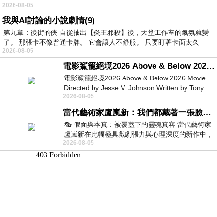
2026-08-05
我與AI討論的小說劇情(9)
第九章：後街的俠 自從抽出【炎王邪殺】後，天堂工作室的氣氛就變
了。 那張卡不像普通卡牌。 它會讓人不舒服。 只要盯著卡面太久
2026-08-05
電影鯊籠絕境2026 Above & Below 2026 Movie
電影鯊籠絕境2026 Above & Below 2026 Movie
Directed by Jesse V. Johnson Written by Tony
2026-08-05
Giordano Starring Laura Maran
當代藝術家盧嵐新：我們都戴著一張臉，可真正的自己，總藏在那些被塗抹、被覆蓋的痕跡裡
🎭 假面與本真：被覆蓋下的靈魂真容 當代藝術家
盧嵐新在此幅極具戲劇張力與心理深度的新作中，
2026-08-05
運用質感豐富的紙材肌理、墨痕與大膽的