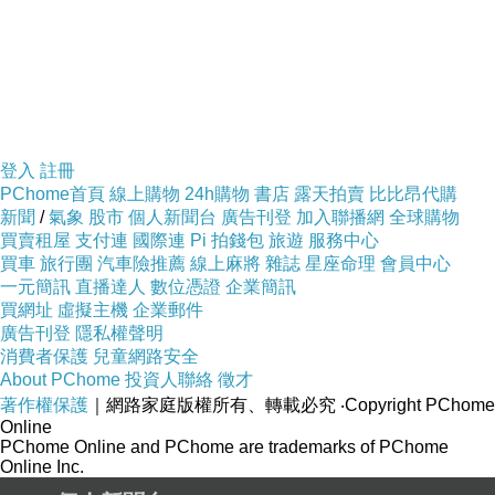
登入
註冊
PChome首頁
線上購物
24h購物
書店
露天拍賣
比比昂代購
新聞
/
氣象
股市
個人新聞台
廣告刊登
加入聯播網
全球購物
買賣租屋
支付連
國際連
Pi 拍錢包
旅遊
服務中心
買車
旅行團
汽車險推薦
線上麻將
雜誌
星座命理
會員中心
一元簡訊
直播達人
數位憑證
企業簡訊
買網址
虛擬主機
企業郵件
廣告刊登
隱私權聲明
消費者保護
兒童網路安全
About PChome
投資人聯絡
徵才
著作權保護
｜網路家庭版權所有、轉載必究
‧Copyright PChome
Online
PChome Online and PChome are trademarks of PChome
Online Inc.