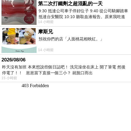
第二次打鐵劑之超混亂的一天
9:30 抵達公司車子停好位子 9:40 從公司騎腳踏車
抵達台安醫院 10:10 聽取血液報告。原來我吃進
14 小時前
去的 B12 彌可保並非沒有吸收而是超
摩斯兄
預祝你們的店「人面桃花相映紅。」
14 小時前
2026/08/06
昨天沒有加班 本來想說些個日誌吧！ 洗完澡坐在床上 開了筆電 然後
停電了！！ 崽崽當下直接一個三小？ 就脫口而出
15 小時前