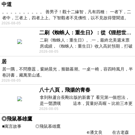
中道
。。。。。。。。。。 善男子！觀十二緣智，凡有四種： 一者下，二
者中，三者上，四者上上。下智觀者不見佛性，以不見故得聲聞道。
2026-08-05
二刷《蜘蛛人：重生日》：從《狸想世界》到《怪奇物語》
二刷《蜘蛛人：重生日》。.一，最終北美週末票
房成績，《蜘蛛人：重生日》收入高於預期，打破
2026-08-05
《復仇者聯盟：終局之戰》記錄，成為
居
居一隅，不問塵囂，窗納晨光，簷聽暮潮。一桌一椅，容四時風月，半
卷詩書，藏萬里山遙。
2026-08-05
八十八頁，飛揚的青春
拿到秋蘆台長剛出版的新書了 看完第一個想法，
是一聲讚嘆 這本，質量好高喔 ~ 比前三本更
2026-08-05
勝一
◎飛鼠慕雄鷹
■寓言故事 ◎飛鼠慕雄鷹
⊕潘文良 在古老森