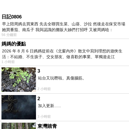
日記0806
早上陪周媽去買東西 先去全聯買生菜、山葵、沙拉 然後走在保安市場
她買番茄、南瓜子 我與認識的攤販大姊們打招呼 又被周媽唸：
56 分鐘前
媽媽的優點
2026 年 8 月 6 日媽媽從前在《北窗內外》散文中寫到理想的遊俠生
活：不結婚、不生孩子、交女朋友、做喜歡的事業、單獨遊走江
1 小時前
湖⋯⋯，
3
站台又玩嘢啦。真傷腦筋。
2 小時前
2
加入更新......
3 小時前
東灣踏青