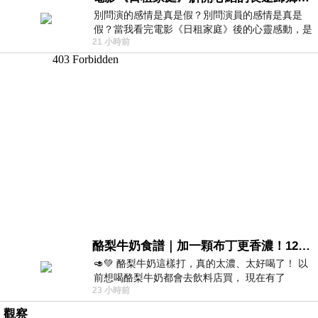
別問演的感情是真是假？別問演員的感情是真是
假？當我看完電影《日租家庭》後的心靈感動，是
21 小時前
真的。詮釋的情感觸動了人心，就是真情
酪梨牛奶食譜｜加一顆布丁更香濃！120秒完成飲料店級酪梨奶昔｜imami 旗艦豆漿機
🥑💚 酪梨牛奶這樣打，真的太濃、太好喝了！ 以
前想喝酪梨牛奶都會去飲料店買， 現在有了
23 小時前
imami 健康煮藝｜旗艦破壁智慧養生豆漿機，
觀察