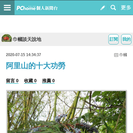
巾幗談天說地
訂閱
我的
2020-07-15 14:34:37
巾幗
阿里山的十大功勞
留言 0
收藏 0
推薦 0