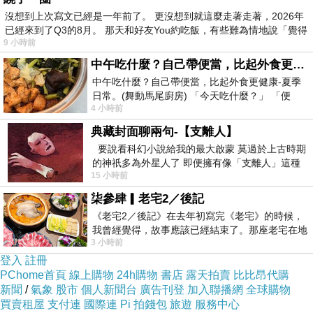
沒想到上次寫文已經是一年前了。 更沒想到就這麼走著走著，2026年
已經來到了Q3的8月。 那天和好友You約吃飯，有些難為情地說「覺得
9 小時前
中午吃什麼？自己帶便當，比起外食更健康-夏季日常。(舞動馬尾廚房)
中午吃什麼？自己帶便當，比起外食更健康-夏季
女兒開始露營瘋
日常。(舞動馬尾廚房) 「今天吃什麼？」 「便
好幾次了以後
4 小時前
當？麵？還是炒飯？」 每天都在選擇
這次說要帶我去體驗一下露營的樂趣
典藏封面聊兩句-【支離人】
要說看科幻小說給我的最大啟蒙 莫過於上古時期
的神祇多為外星人了 即便擁有像「支離人」這種
知道我愛拍照
15 小時前
驚世駭俗的神通法門 也未必讀
所以
柒參肆▎老宅2／後記
《老宅2／後記》在去年初寫完《老宅》的時候，
這次去阿里山露營區
我曾經覺得，故事應該已經結束了。那座老宅在地
就帶我去散散心、拍拍照
3 小時前
震中倒塌，七個人終於離開那片黑暗，
登入
註冊
PChome首頁
線上購物
24h購物
書店
露天拍賣
比比昂代購
新聞
/
氣象
股市
個人新聞台
廣告刊登
加入聯播網
全球購物
買賣租屋
支付連
國際連
Pi 拍錢包
旅遊
服務中心