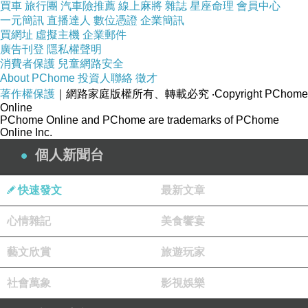
買車
旅行團
汽車險推薦
線上麻將
雜誌
星座命理
會員中心
一元簡訊
直播達人
數位憑證
企業簡訊
買網址
虛擬主機
企業郵件
廣告刊登
隱私權聲明
消費者保護
兒童網路安全
About PChome
投資人聯絡
徵才
著作權保護
｜網路家庭版權所有、轉載必究
‧Copyright PChome
Online
PChome Online and PChome are trademarks of PChome
Online Inc.
個人新聞台
這個營區在山腰上
快速發文
最新文章
風景還不錯
心情雜記
美食饗宴
光是營區內就拍了不少
清晨
藝文欣賞
旅遊玩家
我揹著相機走出營區到處逛逛
社會萬象
影視娛樂
就在營區外圍的小路上