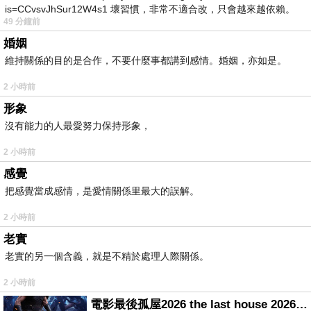
is=CCvsvJhSur12W4s1 壞習慣，非常不適合改，只會越來越依賴。
49 分鐘前
我害怕的
婚姻
維持關係的目的是合作，不要什麼事都講到感情。婚姻，亦如是。
2 小時前
形象
沒有能力的人最愛努力保持形象，
2 小時前
感覺
把感覺當成感情，是愛情關係里最大的誤解。
2 小時前
老實
老實的另一個含義，就是不精於處理人際關係。
2 小時前
電影最後孤屋2026 the last house 2026 movie