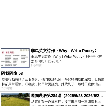
非馬英文詩作〈Why I Write Poetry〉
非馬英文詩作〈Why I Write Poetry〉刊登于《芝
加哥时报》2026.8.7
7 小時前
阿我阿龍 58
監視行動持續了三個多月。他們或許只需一半的時間就能完成，但梅麗
特卻異常謹慎。或者說，比平常更謹慎。她找到了一艘特工處停泊在
7 小時前
週間農居第284週（2026/6/23-2026/6/24) 夏至 金黃稻浪洋溢豐收喜悅
結束亂買一通日本行，接下來星期一三四都要上