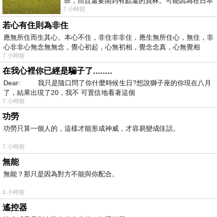
班，而且還要開到有點遠的員林。可能因為在日本
7 小時前
花不少錢，星期一出門上班時，心裡沒有一
若心有住則為非住
應無所住而生其心。本心不住，非住非非住，應生無所住心，無住，非
心非非心無念無無念，覺心初起，心無初相，覺念念真，心無覺相
7 小時前
在我心裡你已經是騙子了........
Dear: 我只是隨口問了你什麼時候生日?想說獅子座的你現在八月
了，結果出現了20，我不 可置信地看著這個
7 小時前
功勞
功勞只算一個人的，這樣才能形成神威，才容易變成佳話。
7 小時前
無能
無能？那只是因為對方不能與你配合。
8 小時前
遙控器