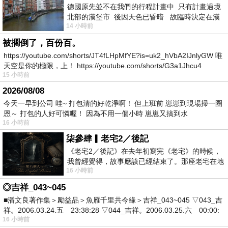
德國原先並不在我們的行程計畫中 只有計畫過境
北部的漢堡市 後因天色已昏暗 故臨時決定在漢
14 小時前
堡市吃晚餐和過夜
被擱倒了，百份百。
https://youtube.com/shorts/JT4fLHpMfYE?is=uk2_hVbA2IJnlyGW 唯
天空是你的極限，上！ https://youtube.com/shorts/G3a1Jhcu4
15 小時前
2026/08/08
今天一早到公司 哇~ 打包清的好乾淨啊！ 但上班前 崽崽到現場掃一圈
恩～ 打包的人好可憐喔！ 因為不用一個小時 崽崽又搞到水
16 小時前
柒參肆▎老宅2／後記
《老宅2／後記》在去年初寫完《老宅》的時候，
我曾經覺得，故事應該已經結束了。那座老宅在地
16 小時前
震中倒塌，七個人終於離開那片黑暗，
◎吉祥_043~045
■潘文良著作集＞勵益品＞魚雁千里共今緣＞吉祥_043~045 ▽043_吉
祥。2006.03.24.五 23:38:28 ▽044_吉祥。2006.03.25.六 00:00:
16 小時前