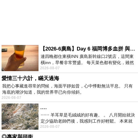
【2026-6廣島】Day 6 福岡博多血拼 與機場接送少年司機深夜對談
連四晚都住東橫INN 廣島新幹線口2號店，這間東
橫inn，早餐非常豐盛。 每天菜色都有變化，雖然
2026-08-07
看到工作人員拿出料理包加熱，但
愛情三十六計，瞞天過海
我把心事藏進尋常的問候，海面平靜如昔，心中悸動無法平息。 只有
海底的潮汐知道，我的世界早已向你傾斜。
2026-08-07
….
⋯⋯ 羊耳草是毛絨絨的好有趣。 。 八月開始就決
定少協助老師們後，我感到工作好輕鬆。 本來就
2026-08-07
不是我的工作啊。 真
◎專家與頭銜