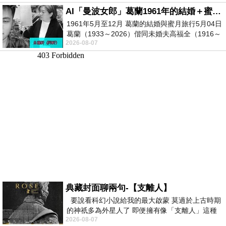
AI「曼波女郎」葛蘭1961年的結婚＋蜜月旅行 #戀上老電影 #葛蘭 #粟子
1961年5月至12月 葛蘭的結婚與蜜月旅行5月04日
葛蘭（1933～2026）偕同未婚夫高福全（1916～
2026-08-07
2004）乘郵輪赴倫敦6月15日於英國倫敦St.S
典藏封面聊兩句-【支離人】
要說看科幻小說給我的最大啟蒙 莫過於上古時期
的神祇多為外星人了 即便擁有像「支離人」這種
2026-08-07
驚世駭俗的神通法門 也未必讀