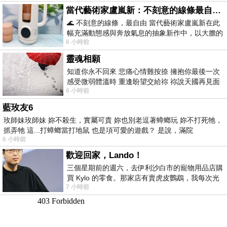
當代藝術家盧嵐新：不刻意的線條最自由，讓色彩流動、筆觸自己說話
🌊 不刻意的線條，最自由 當代藝術家盧嵐新在此
幅充滿動態感與奔放氣息的抽象新作中，以大膽的
6 小時前
藍色顏料在白色畫布上揮灑、壓印與流淌
靈魂相願
知道你永不回來 悲痛心情難按捺 擁抱你最後一次
感受微弱體溫時 重逢盼望交給祢 祢說天國再見面
6 小時前
此刻忍淚說別離 他日靈魂再
藍玫友6
玫師妹玫師妹 妳不殺生，實屬可貴 妳也別老逗著蟑螂玩 妳不打死牠，
抓弄牠 這...打蟑螂當打地鼠 也是項可愛的遊戲？ 是說，滿院
6 小時前
歡迎回家，Lando！
三個星期前的週六，去伊利沙白市的寵物用品店購
買 Kylo 的零食。那家店有賣虎皮鸚鵡，我每次光
7 小時前
顧都會去看一下。他們偶爾會引進 C