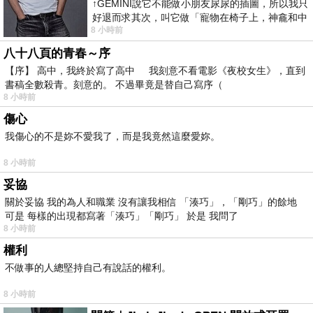
↑GEMINI說它不能做小朋友尿尿的插圖，所以我只
好退而求其次，叫它做「寵物在椅子上，神龕和中
8 小時前
年人臉孔」的畫了。 六月底
八十八頁的青春～序
【序】 高中，我終於寫了高中 我刻意不看電影《夜校女生》，直到
書稿全數殺青。刻意的。 不過畢竟是替自己寫序（
8 小時前
傷心
我傷心的不是妳不愛我了，而是我竟然這麼愛妳。
8 小時前
妥協
關於妥協 我的為人和職業 沒有讓我相信 「湊巧」，「剛巧」的餘地
可是 每樣的出現都寫著「湊巧」「剛巧」 於是 我問了
8 小時前
權利
不做事的人總堅持自己有說話的權利。
8 小時前