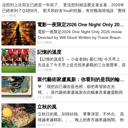
沒想到上次寫文已經是一年前了。 更沒想到就這麼走著走著，2026年
已經來到了Q3的8月。 那天和好友You約吃飯，有些難為情地說「覺得
22 小時前
電影一夜限定2026 One Night Only 2026 movie
電影一夜限定2026 One Night Only 2026 movie
Directed by Will Gluck Written by Travis Braun
23 小時前
Starring Monica Barbaro
記憶的溫度
【記憶的溫度】～ 小金老師( 嚴仁鴻) 今天早上，
先送走了今天早上從北投來參觀的三台遊覽車，原
23 小時前
以為展場已經差不多要安靜下來，卻發
當代藝術家盧嵐新：你看到的是我的輪廓，還是你的故事？——藏在藍色裡的希望與光
💙 「我把自己藏在藍色裡，卻把希望留在光
裡。」 當代藝術家盧嵐新在此幅兼具童趣靈動與
23 小時前
抽象韻味的新作中，用湛藍的羽翼般色塊包覆著
立秋的風
立秋日的風，刮得好熱。 軍事演習，不外出。 高
雄越來越精彩。。。 晚上的夜市越來越熱鬧。 秋
2026-08-07
天的風刮得很熱 夜遊消暑熱。。。