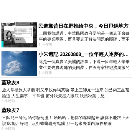
民進黨昔日在野推給中央，今日甩鍋地方
上回我曾講過，中華民國政府要的是一個真正會做
事的專業團隊，而且要真正解決問題的團隊，而不
4 小時前
是只會到處甩鍋的雙標團隊，最近民進黨
小朱週記 20260808_一位年輕人逐夢的真實故事
這是一個真實又美麗的故事，下週一位年輕大學畢
業生要去實現她的美國夢，在沒有家裡經濟奧援的
4 小時前
情況下，靠著自我努力工作累積出國基
藍玫友8
旅人掌櫃旅人掌櫃 我又來找你喝茶囉 帶上三師兄一道來 知己兩三品茗
論道 人生樂事，平常也 窗外秋景盡入眼底 秋風秋葉，愁
5 小時前
藍玫友7
三師兄三師兄 給你糖葫蘆！ 哈哈哈，把你的嘴糊起來 讓你不能跟上天
說我壞話 好吧！玩打蟑螂是有點髒 那一起來去看白海豚飛躍
6 小時前