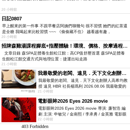
20 小時前
日記0807
早上醒來的第一件事 不跟早餐店阿姨們聊幾句 很不習慣 她們的紅茶還
是全糖 我喝起來比較習慣 ~~~ 《偷偷藏不住》 越看越有趣，
20 小時前
招牌森雞湯課程腳底+指壓體驗！環境、價格、按摩過程全紀錄，森SPA足體養生館松江館最新價格表
文章目錄 森SPA足體養生館松江館：高CP值舒壓首選 森SPA足體養
生館松江館交通方式與地理位置：捷運出站走路
21 小時前
我最敬愛的老闆、遠見．天下文化創辦人高希均教授
我最敬愛的老闆、遠見．天下文化創辦人高希均教
授 遠見 HBR 社長楊瑪利 2026.08.06 我最敬愛的
21 小時前
老闆、遠見．天下文化創辦人高希均教
電影眼眸2026 Eyes 2026 movie
電影眼眸2026 Eyes 2026 movie 導演: 廉智浩 編
劇 主演: 申敏兒 / 金南熙 / 李承勇 / 金英雅 電影眼
22 小時前
眸2026描述攝影師徐珍因遺