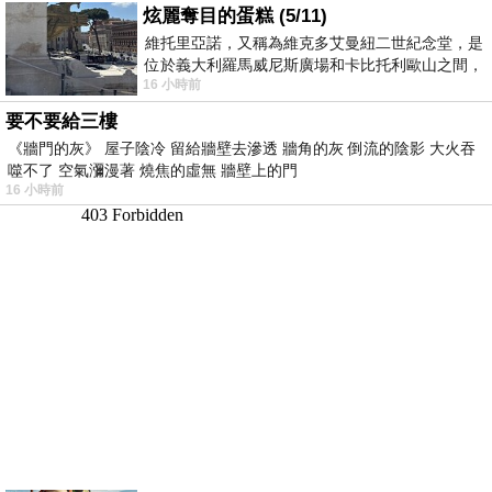
炫麗奪目的蛋糕 (5/11)
維托里亞諾，又稱為維克多艾曼紐二世紀念堂，是
位於義大利羅馬威尼斯廣場和卡比托利歐山之間，
16 小時前
用以紀念統一義大利統一後的的第一位國
要不要給三樓
《牆門的灰》 屋子陰冷 留給牆壁去滲透 牆角的灰 倒流的陰影 大火吞
噬不了 空氣瀰漫著 燒焦的虛無 牆壁上的門
16 小時前