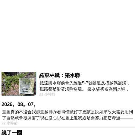
羅東林鐵：樂水驛
抵達樂水驛前會先經過5-7號隧道及橫越碼崙溪，
鐵路都是沿著溪畔修建。 樂水驛初名為濁水驛，
22 小時前
但因與臺鐵集集線車站同名，於1953
2026。08。07。
畫圖真的不適合我越畫越排斥看得懂就好了應該是說如果改天需要用到
了自然就會很厲害了現在沒心思在圖上但我還是會努力把它考過———
22 小時前
繞了一圈