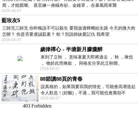
窩，才能親嚐。 甚至練一身鐵布衫、金鐘罩， 在暴風雨來襲
2026-08-07
藍玫友5
三師兄三師兄 你昨晚說不可以殺生 要我放過蟑螂給生路 今天的燉大肉
怎辦？ 你是否要虔誠茹素？ 蛤？別說師妹愛記仇 我希望
2026-08-07
歲律禪心 - 半塘新月朦朧醉
來到了立秋 ， 意味著夏天即將過去 ， 秋 ，揪也
， 物於此而揪歛 ， 與格友分享此立秋聯。
2026-08-07
88節讀88頁的青春
說真格的，如果我要寫我的情史，可能會高潮迭起
令人歎息！(好酸)，不過，我可能也會萬劫不
2026-08-07
復...，每天跪鍵盤還是被判了花心的罪