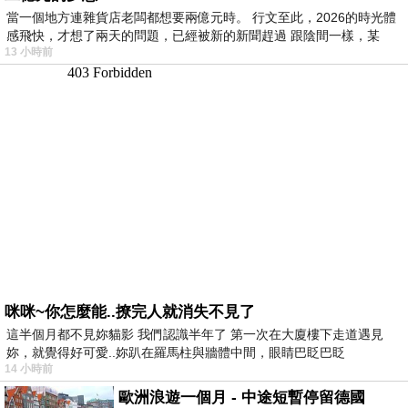
當一個地方連雜貨店老闆都想要兩億元時。 行文至此，2026的時光體
感飛快，才想了兩天的問題，已經被新的新聞趕過 跟陰間一樣，某
13 小時前
咪咪~你怎麼能..撩完人就消失不見了
這半個月都不見妳貓影 我們認識半年了 第一次在大廈樓下走道遇見
妳，就覺得好可愛..妳趴在羅馬柱與牆體中間，眼睛巴眨巴眨
14 小時前
歐洲浪遊一個月 - 中途短暫停留德國