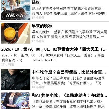
騎奴
脆上面有許多小說同好 有了脆我才知道原來寫小
說的人那麼多 幾乎比讀小說的人還多 有位同好問
17 小時前
了一個問題 她說為什麼高中文學獎的
早來的晚秋
早來的晚秋 盛暑在 颱風亂舞的季節裡 下著太陽
雨 立秋來了 清晨的微風 帶著淡淡的秋意襲人 一
17 小時前
下子 又被赤
2026.7.10，第79、80、81、82尊素食大神「四大天王（護界）」降臨寶島台灣（6）
2026.7.10，第79、80、81、82尊素食神「四大天王（護界）」降臨
寶島台灣（6） https://zh.wikip
17 小時前
中午吃什麼？自己帶便當，比起外食更健康-夏季日常。(舞動馬尾廚房)
中午吃什麼？自己帶便當，比起外食更健康-夏季
日常。(舞動馬尾廚房) 「今天吃什麼？」 「便
18 小時前
當？麵？還是炒飯？」 每天都在選擇
和AI 共創小說，《套路終結者：在虛情假意的劇本裡活出人格》
《套路終結者：在虛情假意的劇本裡活出人格》
第一章：修羅場的序曲，誰在人設裡狂歡？ 麗思