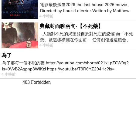
電影最後孤屋2026 the last house 2026 movie
Directed by Louis Leterrier Written by Matthew
4 小時前
Robinson Starring Greta Lee Wa
典藏封面聊兩句-【不死藥】
人類對不死的渴望源自於對死亡的恐懼 而「不死
藥」就這樣橫擺在你面前： 任何創傷迅速癒合、
4 小時前
停止衰老、痛覺消失…堪
為了
為了那每一個不眠的夜 https://youtube.com/shorts/021xLpZ0W9g?
is=9VvB2Aqpnp3WIKzl https://youtu.be/T9R6YZ294Hc?is=
4 小時前