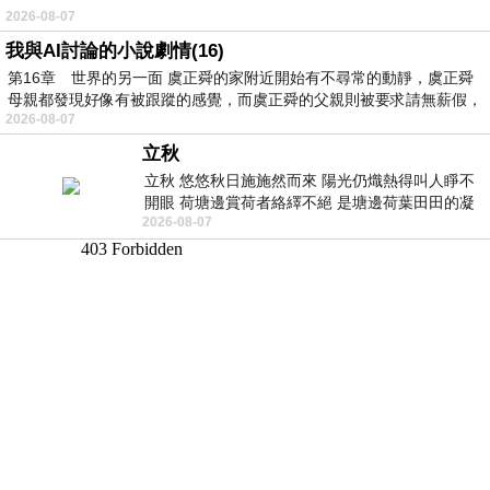
2026-08-07
我與AI討論的小說劇情(16)
第16章 世界的另一面 虞正舜的家附近開始有不尋常的動靜，虞正舜
母親都發現好像有被跟蹤的感覺，而虞正舜的父親則被要求請無薪假，
2026-08-07
立秋
立秋 悠悠秋日施施然而來 陽光仍熾熱得叫人睜不
開眼 荷塘邊賞荷者絡繹不絕 是塘邊荷葉田田的凝
2026-08-07
望 風中飄逸的是映日荷花別樣紅