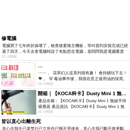
修電腦
電腦買了七年終於操壞了，檢查後要換主機板，等叫貨到安裝完成已經
過了四天，今天去拿電腦時說了有點想念電腦，老闆問我是電腦重度
20 小時前
…
⋯⋯ 。 花草幻人這系列很有趣！ 會持續玩下去！
🧡 。 🐻 毒油事件後，我很在意之後用油的採買。
20 小時前
前天購買了我之前就很愛
開箱｜【KOCA科卡】Dusty Mini 1 無線手持吸塵器
產品名稱：【KOCA科卡】Dusty Mini 1 無線手持
吸塵器 產品資訊 【KOCA科卡】Dusty Mini 1 無
20 小時前
線手持吸塵器評語： 能吸、能吹兼具兩
皆以直心出離生死
直心念我生已盡梵行已立所作已辦不受後有，直心念我已斷不復更斷。