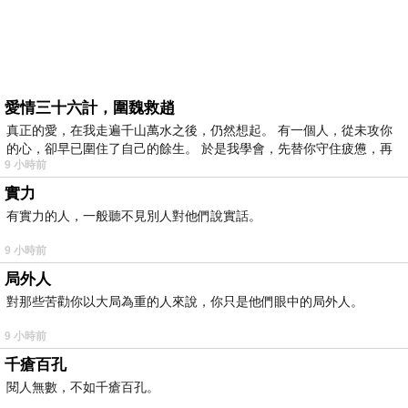
愛情三十六計，圍魏救趙
真正的愛，在我走遍千山萬水之後，仍然想起。 有一個人，從未攻你
的心，卻早已圍住了自己的餘生。 於是我學會，先替你守住疲憊，再
9 小時前
實力
有實力的人，一般聽不見別人對他們說實話。
9 小時前
局外人
對那些苦勸你以大局為重的人來說，你只是他們眼中的局外人。
9 小時前
千瘡百孔
閱人無數，不如千瘡百孔。