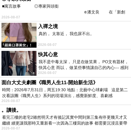
■寓言故事 ◎專家與頭銜
⊕潘文良 在「新創
2026-08-07
之谷」裡——
入禪之境
真的， 太靠近， 我也尿不出。
2026-08-07
快其心意
我不是中毒太深， 只是在做笑果， PO文有題材，
快其心意 而以， 做某些事情讓自己的內心--- 感到
2026-08-07
愉快。
面白大丈夫劇團《職男人生11-開始新生活》
時間：2026年7月31日，周五19:30 地點：北藝中心球劇場 這是第二
次看該團《職男人生》系列的現場演出，感覺新鮮度、喜劇感
2026-08-07
。讀後。
看完三樓的老宅2雖然明天才有後記其實中間到第三集有停更幾天才又
繼續 續更讓我那時又重新看一次因為三樓寫的故事 都需要沉浸且要帶
2026-08-07
有