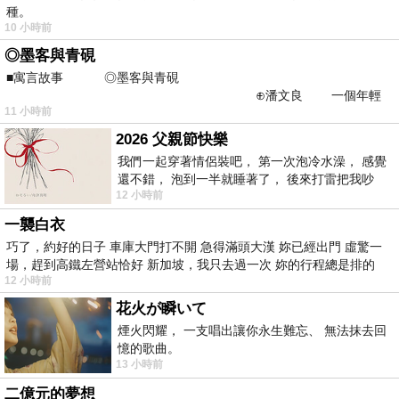
種。
10 小時前
◎墨客與青硯
■寓言故事 ◎墨客與青硯
⊕潘文良 一個年輕
11 小時前
的墨客，在京城的古玩肆裡
2026 父親節快樂
我們一起穿著情侶裝吧， 第一次泡冷水澡， 感覺
還不錯， 泡到一半就睡著了， 後來打雷把我吵
12 小時前
醒， 手
一襲白衣
巧了，約好的日子 車庫大門打不開 急得滿頭大漢 妳已經出門 虛驚一
場，趕到高鐵左營站恰好 新加坡，我只去過一次 妳的行程總是排的
12 小時前
花火が瞬いて
煙火閃耀， 一支唱出讓你永生難忘、 無法抹去回
憶的歌曲。
13 小時前
二億元的夢想