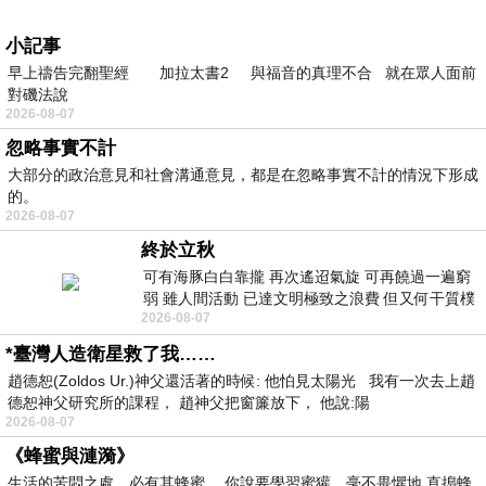
小記事
早上禱告完翻聖經 加拉太書2 與福音的真理不合 就在眾人面前
對磯法說
2026-08-07
忽略事實不計
大部分的政治意見和社會溝通意見，都是在忽略事實不計的情況下形成
的。
2026-08-07
終於立秋
可有海豚白白靠攏 再次遙迢氣旋 可再饒過一遍窮
弱 雖人間活動 已達文明極致之浪費 但又何干質樸
2026-08-07
者 只能白白陪葬
*臺灣人造衛星救了我……
趙德恕(Zoldos Ur.)神父還活著的時候: 他怕見太陽光 我有一次去上趙
德恕神父研究所的課程， 趙神父把窗簾放下， 他說:陽
2026-08-07
《蜂蜜與漣漪》
生活的苦悶之處，必有其蜂蜜。 你說要學習蜜獾，毫不畏懼地 直搗蜂