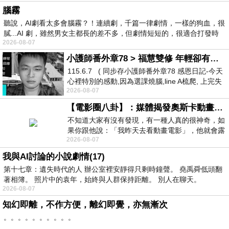
腦霧
聽說，AI劇看太多會腦霧？！連續劇，千篇一律劇情，一樣的狗血，很
膩...AI 劇，雖然男女主都長的差不多，但劇情短短的，很適合打發時
2026-08-07
小護師番外章78 > 福慧雙修 年輕卻有個老靈魂 ㄑ金剛經〉podcast
115.6.7 ( 同步存小護師番外章78 感恩日記-今天
心裡特別的感動,因為選課燒腦,line A梳爬, 上完失
2026-08-07
智課的她,特來傾
【電影圈八卦】：媒體揭發奧斯卡動畫項目投票醜聞！好萊塢為什麼看不起動畫電影？
不知道大家有沒有發現，有一種人真的很神奇，如
果你跟他說：「我昨天去看動畫電影」，他就會露
2026-08-07
出一種慈祥的微笑，然後問你是不是陪小
我與AI討論的小說劇情(17)
第十七章：遺失時代的人 辦公室裡安靜得只剩時鐘聲。 堯禹舜低頭翻
著相簿。 照片中的袁年，始終與人群保持距離。 別人在聊天。
2026-08-07
知幻即離，不作方便，離幻即覺，亦無漸次
。。。。。。。。。。