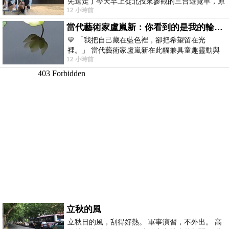
先送走了今天早上從北投來參觀的三台遊覽車，原
12 小時前
以為展場已經差不多要安靜下來，卻發
當代藝術家盧嵐新：你看到的是我的輪廓，還是你的故事？——藏在藍色裡的希望與光
💙 「我把自己藏在藍色裡，卻把希望留在光
裡。」 當代藝術家盧嵐新在此幅兼具童趣靈動與
12 小時前
抽象韻味的新作中，用湛藍的羽翼般色塊包覆著
立秋的風
立秋日的風，刮得好熱。 軍事演習，不外出。 高