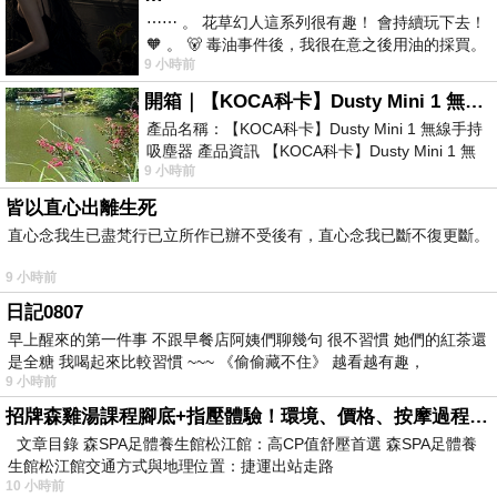
⋯⋯ 。 花草幻人這系列很有趣！ 會持續玩下去！
🧡 。 🐻 毒油事件後，我很在意之後用油的採買。
9 小時前
前天購買了我之前就很愛
開箱｜【KOCA科卡】Dusty Mini 1 無線手持吸塵器
產品名稱：【KOCA科卡】Dusty Mini 1 無線手持
吸塵器 產品資訊 【KOCA科卡】Dusty Mini 1 無
9 小時前
線手持吸塵器評語： 能吸、能吹兼具兩
皆以直心出離生死
直心念我生已盡梵行已立所作已辦不受後有，直心念我已斷不復更斷。
9 小時前
日記0807
早上醒來的第一件事 不跟早餐店阿姨們聊幾句 很不習慣 她們的紅茶還
是全糖 我喝起來比較習慣 ~~~ 《偷偷藏不住》 越看越有趣，
9 小時前
招牌森雞湯課程腳底+指壓體驗！環境、價格、按摩過程全紀錄，森SPA足體養生館松江館最新價格表
文章目錄 森SPA足體養生館松江館：高CP值舒壓首選 森SPA足體養
生館松江館交通方式與地理位置：捷運出站走路
10 小時前