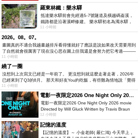
羅東林鐵：樂水驛
抵達樂水驛前會先經過5-7號隧道及橫越碼崙溪，
鐵路都是沿著溪畔修建。 樂水驛初名為濁水驛，
11 小時前
但因與臺鐵集集線車站同名，於1953
2026。08。07。
畫圖真的不適合我越畫越排斥看得懂就好了應該是說如果改天需要用到
了自然就會很厲害了現在沒心思在圖上但我還是會努力把它考過———
11 小時前
繞了一圈
沒想到上次寫文已經是一年前了。 更沒想到就這麼走著走著，2026年
已經來到了Q3的8月。 那天和好友You約吃飯，有些難為情地說「覺得
11 小時前
電影一夜限定2026 One Night Only 2026 movie
電影一夜限定2026 One Night Only 2026 movie
Directed by Will Gluck Written by Travis Braun
12 小時前
Starring Monica Barbaro
記憶的溫度
【記憶的溫度】～ 小金老師( 嚴仁鴻) 今天早上，