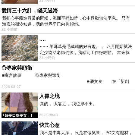
21 小時前
看到工作人員拿出料理包加熱，但
愛情三十六計，瞞天過海
我把心事藏進尋常的問候，海面平靜如昔，心中悸動無法平息。 只有
海底的潮汐知道，我的世界早已向你傾斜。
22 小時前
….
⋯⋯ 羊耳草是毛絨絨的好有趣。 。 八月開始就決
定少協助老師們後，我感到工作好輕鬆。 本來就
23 小時前
不是我的工作啊。 真
◎專家與頭銜
■寓言故事 ◎專家與頭銜
⊕潘文良 在「新創
2026-08-07
之谷」裡——
入禪之境
真的， 太靠近， 我也尿不出。
2026-08-07
快其心意
我不是中毒太深， 只是在做笑果， PO文有題材，