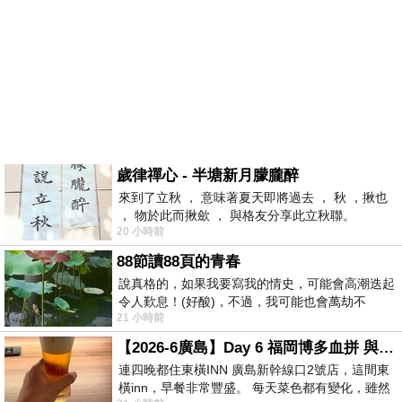
歲律禪心 - 半塘新月朦朧醉
來到了立秋 ， 意味著夏天即將過去 ， 秋 ，揪也
， 物於此而揪歛 ， 與格友分享此立秋聯。
20 小時前
88節讀88頁的青春
說真格的，如果我要寫我的情史，可能會高潮迭起
令人歎息！(好酸)，不過，我可能也會萬劫不
21 小時前
復...，每天跪鍵盤還是被判了花心的罪
【2026-6廣島】Day 6 福岡博多血拼 與機場接送少年司機深夜對談
連四晚都住東橫INN 廣島新幹線口2號店，這間東
橫inn，早餐非常豐盛。 每天菜色都有變化，雖然