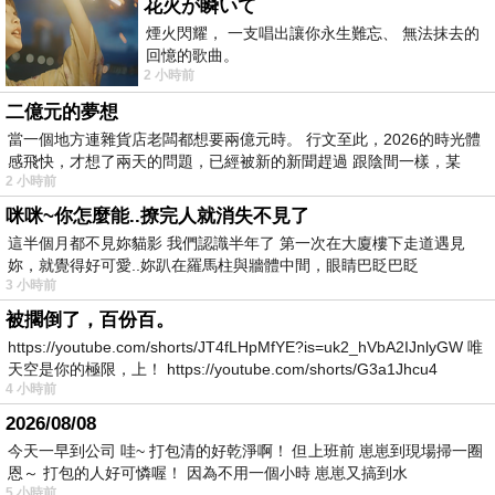
花火が瞬いて
煙火閃耀， 一支唱出讓你永生難忘、 無法抹去的
回憶的歌曲。
2 小時前
二億元的夢想
當一個地方連雜貨店老闆都想要兩億元時。 行文至此，2026的時光體
感飛快，才想了兩天的問題，已經被新的新聞趕過 跟陰間一樣，某
2 小時前
咪咪~你怎麼能..撩完人就消失不見了
這半個月都不見妳貓影 我們認識半年了 第一次在大廈樓下走道遇見
妳，就覺得好可愛..妳趴在羅馬柱與牆體中間，眼睛巴眨巴眨
3 小時前
被擱倒了，百份百。
https://youtube.com/shorts/JT4fLHpMfYE?is=uk2_hVbA2IJnlyGW 唯
天空是你的極限，上！ https://youtube.com/shorts/G3a1Jhcu4
4 小時前
2026/08/08
今天一早到公司 哇~ 打包清的好乾淨啊！ 但上班前 崽崽到現場掃一圈
恩～ 打包的人好可憐喔！ 因為不用一個小時 崽崽又搞到水
5 小時前