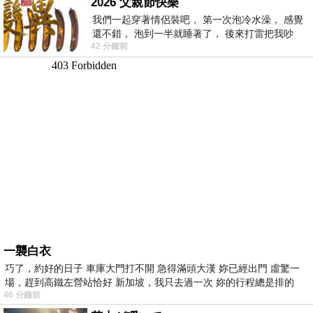
2026 父親節快樂
我們一起穿著情侶裝吧， 第一次泡冷水澡， 感覺
還不錯， 泡到一半就睡著了， 後來打雷把我吵
42 分鐘前
醒， 手
一襲白衣
巧了，約好的日子 車庫大門打不開 急得滿頭大漢 妳已經出門 虛驚一
場，趕到高鐵左營站恰好 新加坡，我只去過一次 妳的行程總是排的
46 分鐘前