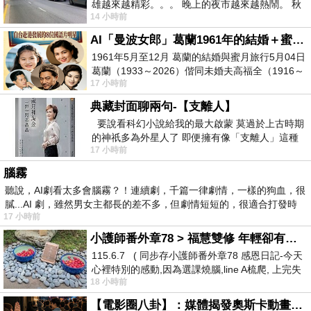
雄越來越精彩。。。 晚上的夜市越來越熱鬧。 秋
14 小時前
天的風刮得很熱 夜遊消暑熱。。。
AI「曼波女郎」葛蘭1961年的結婚＋蜜月旅行 #戀上老電影 #葛蘭 #粟子
1961年5月至12月 葛蘭的結婚與蜜月旅行5月04日
葛蘭（1933～2026）偕同未婚夫高福全（1916～
17 小時前
2004）乘郵輪赴倫敦6月15日於英國倫敦St.S
典藏封面聊兩句-【支離人】
要說看科幻小說給我的最大啟蒙 莫過於上古時期
的神祇多為外星人了 即便擁有像「支離人」這種
17 小時前
驚世駭俗的神通法門 也未必讀
腦霧
聽說，AI劇看太多會腦霧？！連續劇，千篇一律劇情，一樣的狗血，很
膩...AI 劇，雖然男女主都長的差不多，但劇情短短的，很適合打發時
17 小時前
小護師番外章78 > 福慧雙修 年輕卻有個老靈魂 ㄑ金剛經〉podcast
115.6.7 ( 同步存小護師番外章78 感恩日記-今天
心裡特別的感動,因為選課燒腦,line A梳爬, 上完失
18 小時前
智課的她,特來傾
【電影圈八卦】：媒體揭發奧斯卡動畫項目投票醜聞！好萊塢為什麼看不起動畫電影？