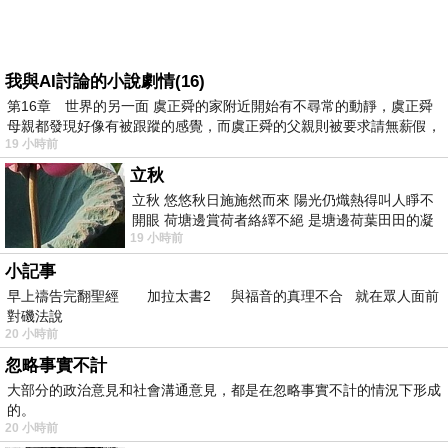
我與AI討論的小說劇情(16)
第16章 世界的另一面 虞正舜的家附近開始有不尋常的動靜，虞正舜
母親都發現好像有被跟蹤的感覺，而虞正舜的父親則被要求請無薪假，
19 小時前
立秋
立秋 悠悠秋日施施然而來 陽光仍熾熱得叫人睜不
開眼 荷塘邊賞荷者絡繹不絕 是塘邊荷葉田田的凝
19 小時前
望 風中飄逸的是映日荷花別樣紅
小記事
早上禱告完翻聖經 加拉太書2 與福音的真理不合 就在眾人面前
對磯法說
20 小時前
忽略事實不計
大部分的政治意見和社會溝通意見，都是在忽略事實不計的情況下形成
的。
20 小時前