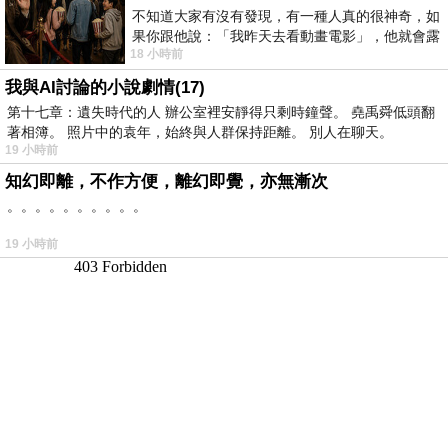
不知道大家有沒有發現，有一種人真的很神奇，如
果你跟他說：「我昨天去看動畫電影」，他就會露
18 小時前
出一種慈祥的微笑，然後問你是不是陪小
我與AI討論的小說劇情(17)
第十七章：遺失時代的人 辦公室裡安靜得只剩時鐘聲。 堯禹舜低頭翻
著相簿。 照片中的袁年，始終與人群保持距離。 別人在聊天。
19 小時前
知幻即離，不作方便，離幻即覺，亦無漸次
。。。。。。。。。。
19 小時前