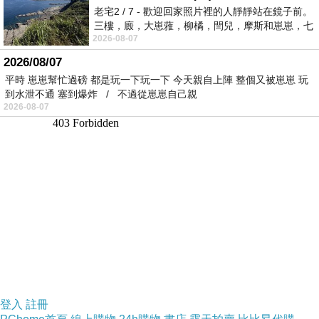
老宅2 / 7 - 歡迎回家照片裡的人靜靜站在鏡子前。
三樓，廄，大崽蕥，柳橘，閆兒，摩斯和崽崽，七
2026-08-07
個人整整齊齊地站在鏡框之外，如同
2026/08/07
平時 崽崽幫忙過磅 都是玩一下玩一下 今天親自上陣 整個又被崽崽 玩
到水泄不通 塞到爆炸 / 不過從崽崽自己親
2026-08-07
登入
註冊