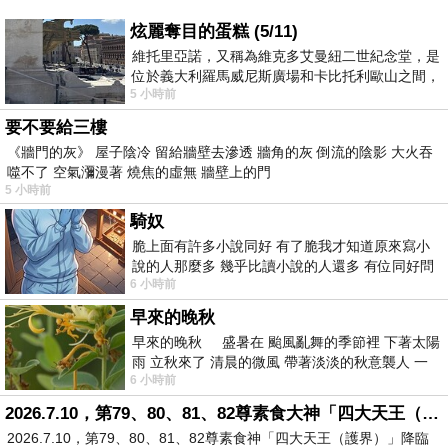
炫麗奪目的蛋糕 (5/11)
維托里亞諾，又稱為維克多艾曼紐二世紀念堂，是
位於義大利羅馬威尼斯廣場和卡比托利歐山之間，
5 小時前
用以紀念統一義大利統一後的的第一位國
要不要給三樓
《牆門的灰》 屋子陰冷 留給牆壁去滲透 牆角的灰 倒流的陰影 大火吞
噬不了 空氣瀰漫著 燒焦的虛無 牆壁上的門
5 小時前
騎奴
脆上面有許多小說同好 有了脆我才知道原來寫小
說的人那麼多 幾乎比讀小說的人還多 有位同好問
6 小時前
了一個問題 她說為什麼高中文學獎的
早來的晚秋
早來的晚秋 盛暑在 颱風亂舞的季節裡 下著太陽
雨 立秋來了 清晨的微風 帶著淡淡的秋意襲人 一
6 小時前
下子 又被赤
2026.7.10，第79、80、81、82尊素食大神「四大天王（護界）」降臨寶島台灣（6）
2026.7.10，第79、80、81、82尊素食神「四大天王（護界）」降臨