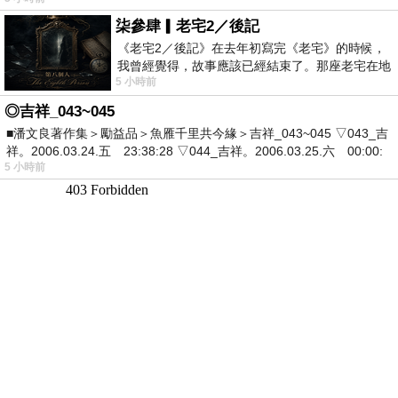
柒參肆▎老宅2／後記
《老宅2／後記》在去年初寫完《老宅》的時候，
我曾經覺得，故事應該已經結束了。那座老宅在地
5 小時前
震中倒塌，七個人終於離開那片黑暗，
◎吉祥_043~045
■潘文良著作集＞勵益品＞魚雁千里共今緣＞吉祥_043~045 ▽043_吉
祥。2006.03.24.五 23:38:28 ▽044_吉祥。2006.03.25.六 00:00:
5 小時前