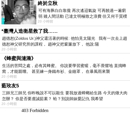
終於立秋
可有海豚白白靠攏 再次遙迢氣旋 可再饒過一遍窮
弱 雖人間活動 已達文明極致之浪費 但又何干質樸
20 小時前
者 只能白白陪葬
*臺灣人造衛星救了我……
趙德恕(Zoldos Ur.)神父還活著的時候: 他怕見太陽光 我有一次去上趙
德恕神父研究所的課程， 趙神父把窗簾放下， 他說:陽
20 小時前
《蜂蜜與漣漪》
生活的苦悶之處，必有其蜂蜜。 你說要學習蜜獾，毫不畏懼地 直搗蜂
窩，才能親嚐。 甚至練一身鐵布衫、金鐘罩， 在暴風雨來襲
20 小時前
藍玫友5
三師兄三師兄 你昨晚說不可以殺生 要我放過蟑螂給生路 今天的燉大肉
怎辦？ 你是否要虔誠茹素？ 蛤？別說師妹愛記仇 我希望
20 小時前