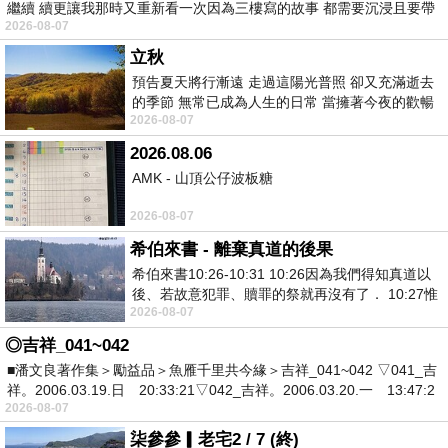
繼續 續更讓我那時又重新看一次因為三樓寫的故事 都需要沉浸且要帶
2026-08-07
有
立秋
預告夏天將行漸遠 走過這陽光普照 卻又充滿逝去
的季節 無常已成為人生的日常 當擁著今夜的歡暢
2026-08-07
舒心 轉眼驟成昨日 而明晨 太陽
2026.08.06
AMK - 山頂公仔波板糖
2026-08-07
希伯來書 - 離棄真道的後果
希伯來書10:26-10:31 10:26因為我們得知真道以
後、若故意犯罪、贖罪的祭就再沒有了． 10:27惟
2026-08-07
有戰懼等候審判和那燒滅眾敵人的烈火
◎吉祥_041~042
■潘文良著作集＞勵益品＞魚雁千里共今緣＞吉祥_041~042 ▽041_吉
祥。2006.03.19.日 20:33:21▽042_吉祥。2006.03.20.一 13:47:2
2026-08-07
柒參參▎老宅2 / 7 (終)