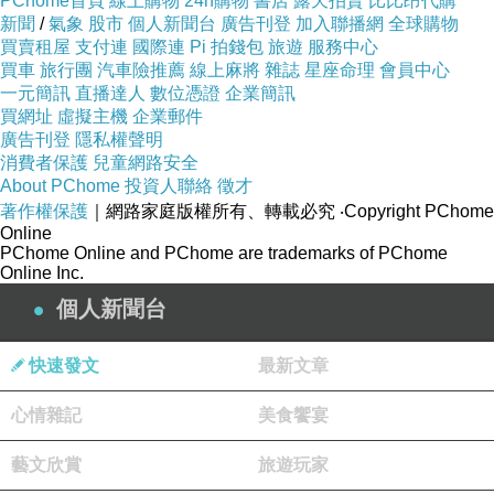
PChome首頁
線上購物
24h購物
書店
露天拍賣
比比昂代購
新聞
/
氣象
股市
個人新聞台
廣告刊登
加入聯播網
全球購物
買賣租屋
支付連
國際連
Pi 拍錢包
旅遊
服務中心
買車
旅行團
汽車險推薦
線上麻將
雜誌
星座命理
會員中心
一元簡訊
直播達人
數位憑證
企業簡訊
買網址
虛擬主機
企業郵件
廣告刊登
隱私權聲明
消費者保護
兒童網路安全
About PChome
投資人聯絡
徵才
著作權保護
｜網路家庭版權所有、轉載必究
‧Copyright PChome
Online
PChome Online and PChome are trademarks of PChome
Online Inc.
個人新聞台
快速發文
最新文章
心情雜記
美食饗宴
藝文欣賞
旅遊玩家