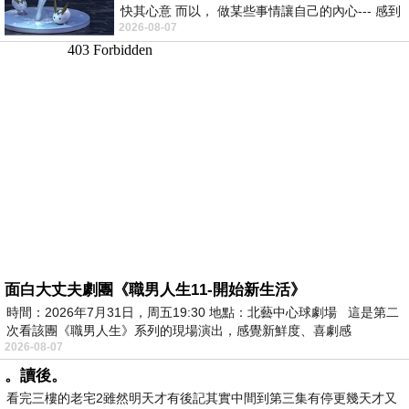
快其心意 而以， 做某些事情讓自己的內心--- 感到
2026-08-07
愉快。
面白大丈夫劇團《職男人生11-開始新生活》
時間：2026年7月31日，周五19:30 地點：北藝中心球劇場 這是第二
次看該團《職男人生》系列的現場演出，感覺新鮮度、喜劇感
2026-08-07
。讀後。
看完三樓的老宅2雖然明天才有後記其實中間到第三集有停更幾天才又