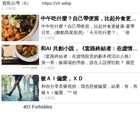
寶島台灣（6） https://zh.wikip
6 小時前
中午吃什麼？自己帶便當，比起外食更健康-夏季日常。(舞動馬尾廚房)
中午吃什麼？自己帶便當，比起外食更健康-夏季
日常。(舞動馬尾廚房) 「今天吃什麼？」 「便
7 小時前
當？麵？還是炒飯？」 每天都在選擇
和AI 共創小說，《套路終結者：在虛情假意的劇本裡活出人格》
《套路終結者：在虛情假意的劇本裡活出人格》
第一章：修羅場的序曲，誰在人設裡狂歡？ 麗思
7 小時前
卡爾頓酒店的總統套房內，燈光昏
被ＡＩ偏愛，ＸＤ
和你分享音樂視頻：我也想被偏愛，結果，有，有
被ＡＩ偏愛，^^ 哈
7 小時前