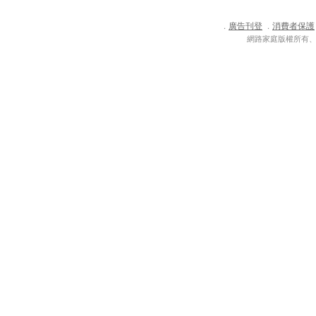
廣告刊登
消費者保護
．
．
網路家庭版權所有、轉載必究