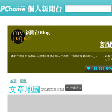
新
本站主要是公告專區（請體諒開發小組人手有限，沒辦法身兼客服＞_＜;;），若有
左下
16,968
愛的
首頁
活動
文章地圖
外連語法
(共
1
篇文章定位)