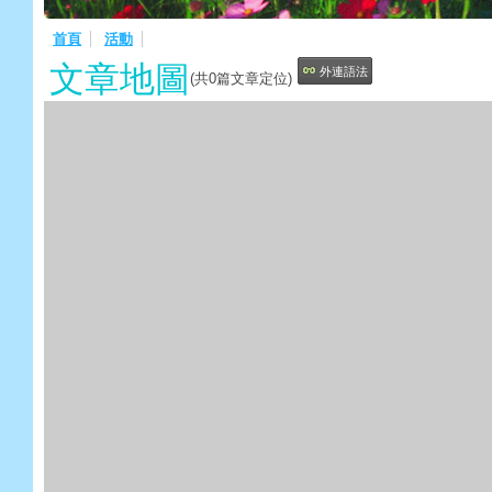
首頁
活動
文章地圖
外連語法
(共
0
篇文章定位)