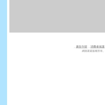
廣告刊登
消費者保護
．
．
網路家庭版權所有、轉載必究