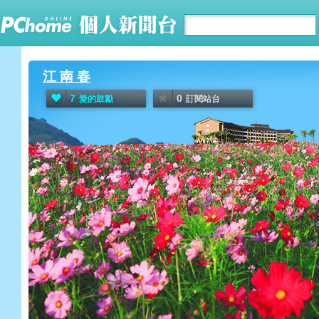
江 南 春
7
0
愛的鼓勵
訂閱站台