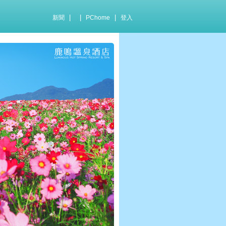
|
|
|
新聞
PChome
登入