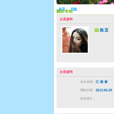
首頁
活動
關於本站
台長資料
南 宮
台長資料
站台名稱：
江 南 春
開始日期：
2013-06-29
站台簡介：