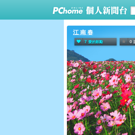
江 南 春
7
0
愛的鼓勵