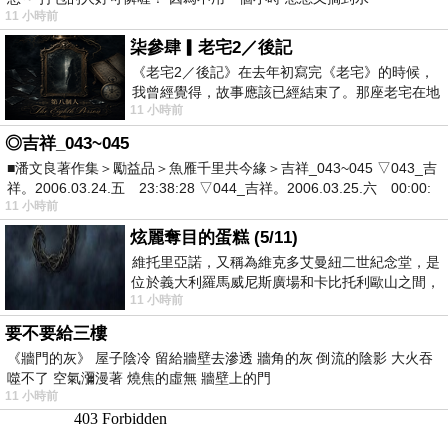
11 小時前
柒參肆▎老宅2／後記
《老宅2／後記》在去年初寫完《老宅》的時候，
我曾經覺得，故事應該已經結束了。那座老宅在地
11 小時前
震中倒塌，七個人終於離開那片黑暗，
◎吉祥_043~045
■潘文良著作集＞勵益品＞魚雁千里共今緣＞吉祥_043~045 ▽043_吉
祥。2006.03.24.五 23:38:28 ▽044_吉祥。2006.03.25.六 00:00:
11 小時前
炫麗奪目的蛋糕 (5/11)
維托里亞諾，又稱為維克多艾曼紐二世紀念堂，是
位於義大利羅馬威尼斯廣場和卡比托利歐山之間，
11 小時前
用以紀念統一義大利統一後的的第一位國
要不要給三樓
《牆門的灰》 屋子陰冷 留給牆壁去滲透 牆角的灰 倒流的陰影 大火吞
噬不了 空氣瀰漫著 燒焦的虛無 牆壁上的門
11 小時前