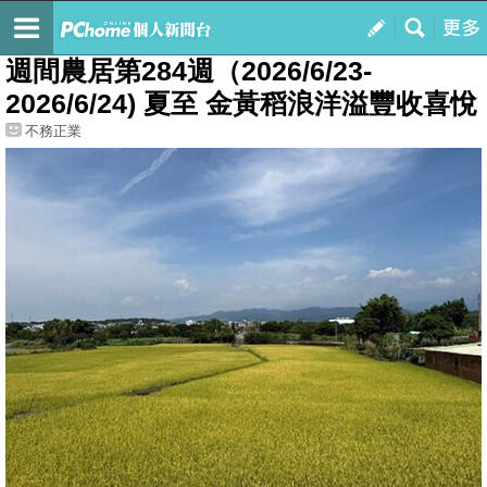
我的
最新文章
週間農居第284週（2026/6/23-
2026/6/24) 夏至 金黃稻浪洋溢豐收喜悅
不務正業