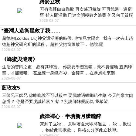
終於立秋
可有海豚白白靠攏 再次遙迢氣旋 可再饒過一遍窮
弱 雖人間活動 已達文明極致之浪費 但又何干質樸
2026-08-07
者 只能白白陪葬
*臺灣人造衛星救了我……
趙德恕(Zoldos Ur.)神父還活著的時候: 他怕見太陽光 我有一次去上趙
德恕神父研究所的課程， 趙神父把窗簾放下， 他說:陽
2026-08-07
《蜂蜜與漣漪》
生活的苦悶之處，必有其蜂蜜。 你說要學習蜜獾，毫不畏懼地 直搗蜂
窩，才能親嚐。 甚至練一身鐵布衫、金鐘罩， 在暴風雨來襲
2026-08-07
藍玫友5
三師兄三師兄 你昨晚說不可以殺生 要我放過蟑螂給生路 今天的燉大肉
怎辦？ 你是否要虔誠茹素？ 蛤？別說師妹愛記仇 我希望
2026-08-07
歲律禪心 - 半塘新月朦朧醉
來到了立秋 ， 意味著夏天即將過去 ， 秋 ，揪也
， 物於此而揪歛 ， 與格友分享此立秋聯。
2026-08-07