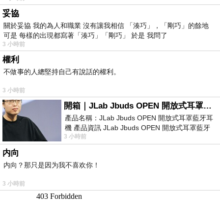
妥協
關於妥協 我的為人和職業 沒有讓我相信 「湊巧」，「剛巧」的餘地
可是 每樣的出現都寫著「湊巧」「剛巧」 於是 我問了
3 小時前
權利
不做事的人總堅持自己有說話的權利。
3 小時前
開箱｜JLab Jbuds OPEN 開放式耳罩藍牙耳機 - 設計美學，輕巧、透氣、環境音全物理達成！
產品名稱：JLab Jbuds OPEN 開放式耳罩藍牙耳
機 產品資訊 JLab Jbuds OPEN 開放式耳罩藍牙
3 小時前
耳機評語：非常有特色，值得喜愛美型工
内向
内向？那只是因为我不喜欢你！
3 小時前