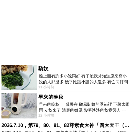
騎奴
脆上面有許多小說同好 有了脆我才知道原來寫小
說的人那麼多 幾乎比讀小說的人還多 有位同好問
11 小時前
了一個問題 她說為什麼高中文學獎的
早來的晚秋
早來的晚秋 盛暑在 颱風亂舞的季節裡 下著太陽
雨 立秋來了 清晨的微風 帶著淡淡的秋意襲人 一
12 小時前
下子 又被赤
2026.7.10，第79、80、81、82尊素食大神「四大天王（護界）」降臨寶島台灣（6）