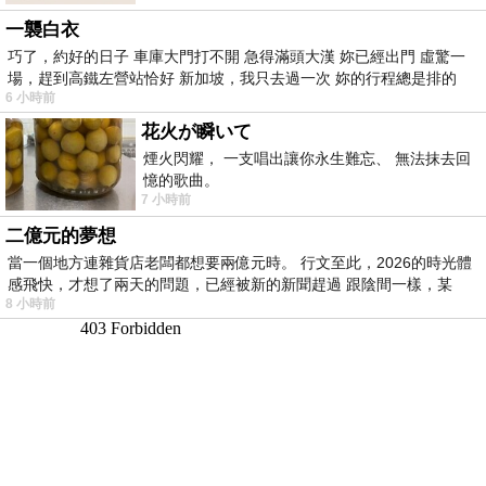
一襲白衣
巧了，約好的日子 車庫大門打不開 急得滿頭大漢 妳已經出門 虛驚一
場，趕到高鐵左營站恰好 新加坡，我只去過一次 妳的行程總是排的
6 小時前
花火が瞬いて
煙火閃耀， 一支唱出讓你永生難忘、 無法抹去回
憶的歌曲。
7 小時前
二億元的夢想
當一個地方連雜貨店老闆都想要兩億元時。 行文至此，2026的時光體
感飛快，才想了兩天的問題，已經被新的新聞趕過 跟陰間一樣，某
8 小時前