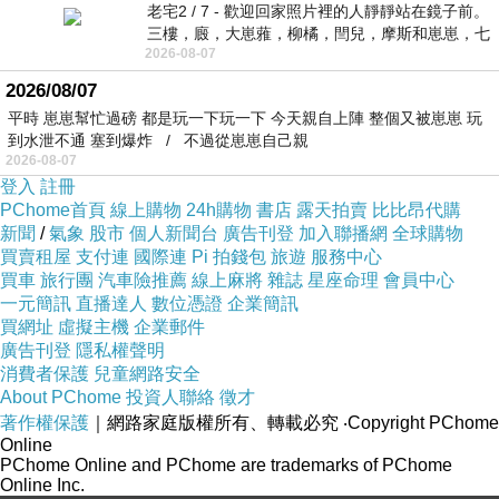
老宅2 / 7 - 歡迎回家照片裡的人靜靜站在鏡子前。
三樓，廄，大崽蕥，柳橘，閆兒，摩斯和崽崽，七
2026-08-07
個人整整齊齊地站在鏡框之外，如同
2026/08/07
平時 崽崽幫忙過磅 都是玩一下玩一下 今天親自上陣 整個又被崽崽 玩
到水泄不通 塞到爆炸 / 不過從崽崽自己親
2026-08-07
登入
註冊
PChome首頁
線上購物
24h購物
書店
露天拍賣
比比昂代購
新聞
/
氣象
股市
個人新聞台
廣告刊登
加入聯播網
全球購物
買賣租屋
支付連
國際連
Pi 拍錢包
旅遊
服務中心
買車
旅行團
汽車險推薦
線上麻將
雜誌
星座命理
會員中心
一元簡訊
直播達人
數位憑證
企業簡訊
買網址
虛擬主機
企業郵件
廣告刊登
隱私權聲明
消費者保護
兒童網路安全
About PChome
投資人聯絡
徵才
著作權保護
｜網路家庭版權所有、轉載必究
‧Copyright PChome
Online
PChome Online and PChome are trademarks of PChome
Online Inc.