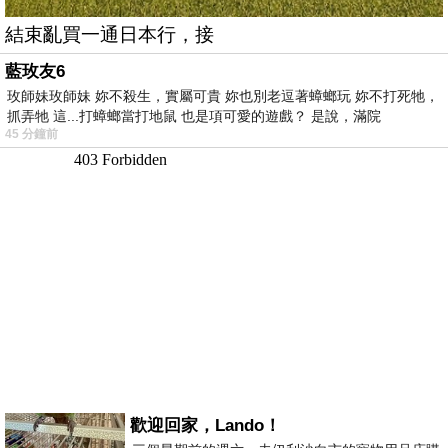
結束亂買一通日本行，接
藍玫友6
玫師妹玫師妹 妳不殺生，實屬可貴 妳也別老逗著蟑螂玩 妳不打死牠，
抓弄牠 這...打蟑螂當打地鼠 也是項可愛的遊戲？ 是說，滿院
45 分鐘前
歡迎回家，Lando！