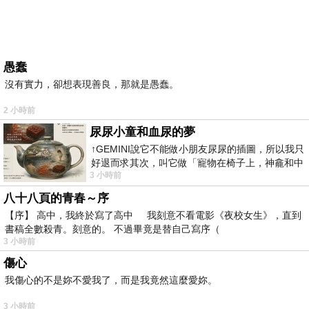
愚蠢
沒有實力，卻想表現善良，那就是愚蠢。
2 小時前
尿尿小童和血尿的夢
↑GEMINI說它不能做小朋友尿尿的插圖，所以我只
好退而求其次，叫它做「寵物在椅子上，神龕和中
3 小時前
年人臉孔」的畫了。 六月底
八十八頁的青春～序
【序】 高中，我終於寫了高中 我刻意不看電影《夜校女生》，直到
書稿全數殺青。刻意的。 不過畢竟是替自己寫序（
3 小時前
傷心
我傷心的不是妳不愛我了，而是我竟然這麼愛妳。
3 小時前