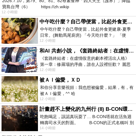
2026.7.10，第79、80、81、82尊素食神「四大天王（護界）」降臨
寶島台灣（6） https://zh.wikip
12 小時前
中午吃什麼？自己帶便當，比起外食更健康-夏季日常。(舞動馬尾廚房)
中午吃什麼？自己帶便當，比起外食更健康-夏季
日常。(舞動馬尾廚房) 「今天吃什麼？」 「便
12 小時前
當？麵？還是炒飯？」 每天都在選擇
和AI 共創小說，《套路終結者：在虛情假意的劇本裡活出人格》
《套路終結者：在虛情假意的劇本裡活出人格》
第一章：修羅場的序曲，誰在人設裡狂歡？ 麗思
12 小時前
卡爾頓酒店的總統套房內，燈光昏
被ＡＩ偏愛，ＸＤ
和你分享音樂視頻：我也想被偏愛，結果，有，有
被ＡＩ偏愛，^^ 哈
12 小時前
計畫趕不上變化的九州行 (8) B-CON環球塔
吃飽喝足，該認真玩耍了… B-CON塔就在活魚迴
轉壽司水天的對面。 B-CON的正式名稱叫 別
14 小時前