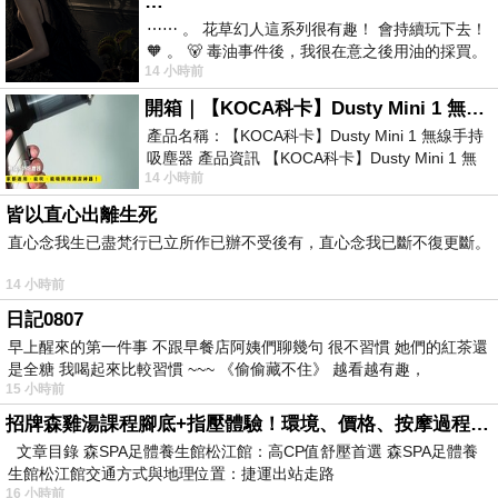
…
⋯⋯ 。 花草幻人這系列很有趣！ 會持續玩下去！
🧡 。 🐻 毒油事件後，我很在意之後用油的採買。
14 小時前
前天購買了我之前就很愛
開箱｜【KOCA科卡】Dusty Mini 1 無線手持吸塵器
產品名稱：【KOCA科卡】Dusty Mini 1 無線手持
吸塵器 產品資訊 【KOCA科卡】Dusty Mini 1 無
14 小時前
線手持吸塵器評語： 能吸、能吹兼具兩
皆以直心出離生死
直心念我生已盡梵行已立所作已辦不受後有，直心念我已斷不復更斷。
14 小時前
日記0807
早上醒來的第一件事 不跟早餐店阿姨們聊幾句 很不習慣 她們的紅茶還
是全糖 我喝起來比較習慣 ~~~ 《偷偷藏不住》 越看越有趣，
15 小時前
招牌森雞湯課程腳底+指壓體驗！環境、價格、按摩過程全紀錄，森SPA足體養生館松江館最新價格表
文章目錄 森SPA足體養生館松江館：高CP值舒壓首選 森SPA足體養
生館松江館交通方式與地理位置：捷運出站走路
16 小時前