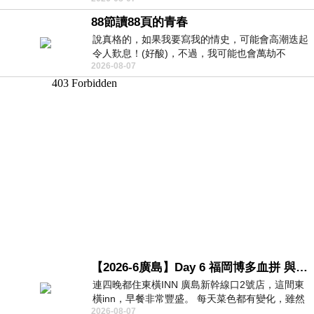
88節讀88頁的青春
說真格的，如果我要寫我的情史，可能會高潮迭起
令人歎息！(好酸)，不過，我可能也會萬劫不
2026-08-07
復...，每天跪鍵盤還是被判了花心的罪
【2026-6廣島】Day 6 福岡博多血拼 與機場接送少年司機深夜對談
連四晚都住東橫INN 廣島新幹線口2號店，這間東
橫inn，早餐非常豐盛。 每天菜色都有變化，雖然
2026-08-07
看到工作人員拿出料理包加熱，但