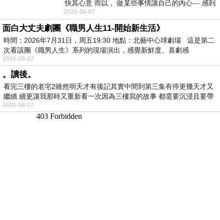
快其心意 而以， 做某些事情讓自己的內心--- 感到
2026-08-07
愉快。
面白大丈夫劇團《職男人生11-開始新生活》
時間：2026年7月31日，周五19:30 地點：北藝中心球劇場 這是第二
次看該團《職男人生》系列的現場演出，感覺新鮮度、喜劇感
2026-08-07
。讀後。
看完三樓的老宅2雖然明天才有後記其實中間到第三集有停更幾天才又
繼續 續更讓我那時又重新看一次因為三樓寫的故事 都需要沉浸且要帶
2026-08-07
有