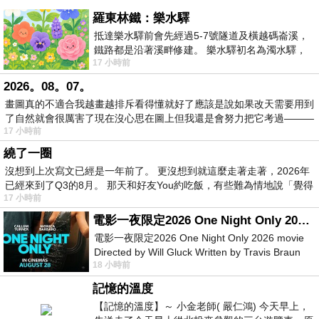
羅東林鐵：樂水驛
抵達樂水驛前會先經過5-7號隧道及橫越碼崙溪，
鐵路都是沿著溪畔修建。 樂水驛初名為濁水驛，
17 小時前
但因與臺鐵集集線車站同名，於1953
2026。08。07。
畫圖真的不適合我越畫越排斥看得懂就好了應該是說如果改天需要用到
了自然就會很厲害了現在沒心思在圖上但我還是會努力把它考過———
17 小時前
繞了一圈
沒想到上次寫文已經是一年前了。 更沒想到就這麼走著走著，2026年
已經來到了Q3的8月。 那天和好友You約吃飯，有些難為情地說「覺得
17 小時前
電影一夜限定2026 One Night Only 2026 movie
電影一夜限定2026 One Night Only 2026 movie
Directed by Will Gluck Written by Travis Braun
18 小時前
Starring Monica Barbaro
記憶的溫度
【記憶的溫度】～ 小金老師( 嚴仁鴻) 今天早上，