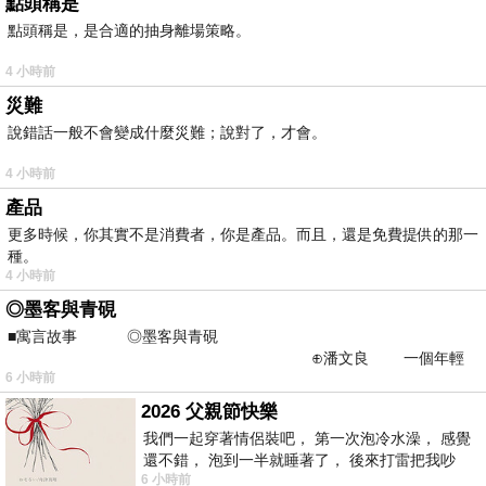
點頭稱是
點頭稱是，是合適的抽身離場策略。
4 小時前
災難
說錯話一般不會變成什麼災難；說對了，才會。
4 小時前
產品
更多時候，你其實不是消費者，你是產品。而且，還是免費提供的那一
種。
4 小時前
◎墨客與青硯
■寓言故事 ◎墨客與青硯
⊕潘文良 一個年輕
6 小時前
的墨客，在京城的古玩肆裡
2026 父親節快樂
我們一起穿著情侶裝吧， 第一次泡冷水澡， 感覺
還不錯， 泡到一半就睡著了， 後來打雷把我吵
6 小時前
醒， 手