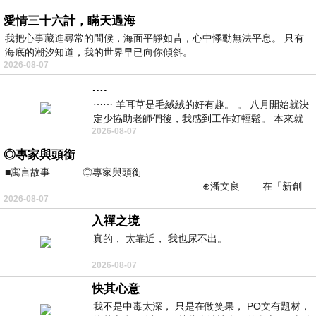
愛情三十六計，瞞天過海
我把心事藏進尋常的問候，海面平靜如昔，心中悸動無法平息。 只有
海底的潮汐知道，我的世界早已向你傾斜。
2026-08-07
….
⋯⋯ 羊耳草是毛絨絨的好有趣。 。 八月開始就決
定少協助老師們後，我感到工作好輕鬆。 本來就
2026-08-07
不是我的工作啊。 真
◎專家與頭銜
■寓言故事 ◎專家與頭銜
⊕潘文良 在「新創
2026-08-07
之谷」裡——
入禪之境
真的， 太靠近， 我也尿不出。
2026-08-07
快其心意
我不是中毒太深， 只是在做笑果， PO文有題材，