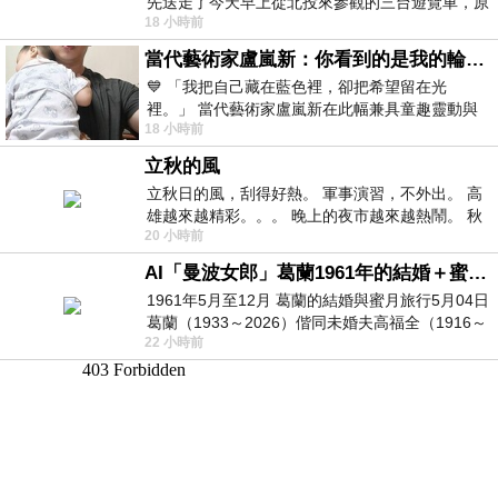
先送走了今天早上從北投來參觀的三台遊覽車，原
18 小時前
以為展場已經差不多要安靜下來，卻發
當代藝術家盧嵐新：你看到的是我的輪廓，還是你的故事？——藏在藍色裡的希望與光
💙 「我把自己藏在藍色裡，卻把希望留在光
裡。」 當代藝術家盧嵐新在此幅兼具童趣靈動與
18 小時前
抽象韻味的新作中，用湛藍的羽翼般色塊包覆著
立秋的風
立秋日的風，刮得好熱。 軍事演習，不外出。 高
雄越來越精彩。。。 晚上的夜市越來越熱鬧。 秋
20 小時前
天的風刮得很熱 夜遊消暑熱。。。
AI「曼波女郎」葛蘭1961年的結婚＋蜜月旅行 #戀上老電影 #葛蘭 #粟子
1961年5月至12月 葛蘭的結婚與蜜月旅行5月04日
葛蘭（1933～2026）偕同未婚夫高福全（1916～
22 小時前
2004）乘郵輪赴倫敦6月15日於英國倫敦St.S