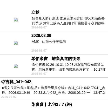
立秋
預告夏天將行漸遠 走過這陽光普照 卻又充滿逝去
的季節 無常已成為人生的日常 當擁著今夜的歡暢
2026-08-07
舒心 轉眼驟成昨日 而明晨 太陽
2026.08.06
AMK - 山頂公仔波板糖
2026-08-07
希伯來書 - 離棄真道的後果
希伯來書10:26-10:31 10:26因為我們得知真道以
後、若故意犯罪、贖罪的祭就再沒有了． 10:27惟
2026-08-07
有戰懼等候審判和那燒滅眾敵人的烈火
◎吉祥_041~042
■潘文良著作集＞勵益品＞魚雁千里共今緣＞吉祥_041~042 ▽041_吉
祥。2006.03.19.日 20:33:21▽042_吉祥。2006.03.20.一 13:47:2
2026-08-07
柒參參▎老宅2 / 7 (終)