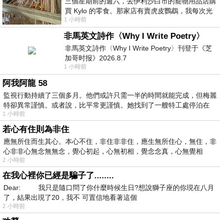
三個星期前的週六，去伊利沙白市的寵物用品店購
買 Kylo 的零食。那家店有賣虎皮鸚鵡，我每次光
1 小時前
顧都會去看一下。他們偶爾會引進 C
非馬英文詩作〈Why I Write Poetry〉
非馬英文詩作〈Why I Write Poetry〉刊登于《芝
加哥时报》2026.8.7
1 小時前
阿我阿龍 58
監視行動持續了三個多月。他們或許只需一半的時間就能完成，但梅麗
特卻異常謹慎。或者說，比平常更謹慎。她找到了一艘特工處停泊在
1 小時前
若心有住則為非住
應無所住而生其心。本心不住，非住非非住，應生無所住心，無住，非
心非非心無念無無念，覺心初起，心無初相，覺念念真，心無覺相
2 小時前
在我心裡你已經是騙子了........
Dear: 我只是隨口問了你什麼時候生日?想說獅子座的你現在八月
了，結果出現了20，我不 可置信地看著這個
2 小時前