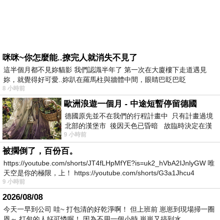
咪咪~你怎麼能..撩完人就消失不見了
這半個月都不見妳貓影 我們認識半年了 第一次在大廈樓下走道遇見
妳，就覺得好可愛..妳趴在羅馬柱與牆體中間，眼睛巴眨巴眨
8 小時前
歐洲浪遊一個月 - 中途短暫停留德國
德國原先並不在我們的行程計畫中 只有計畫過境
北部的漢堡市 後因天色已昏暗 故臨時決定在漢
9 小時前
堡市吃晚餐和過夜
被擱倒了，百份百。
https://youtube.com/shorts/JT4fLHpMfYE?is=uk2_hVbA2IJnlyGW 唯
天空是你的極限，上！ https://youtube.com/shorts/G3a1Jhcu4
9 小時前
2026/08/08
今天一早到公司 哇~ 打包清的好乾淨啊！ 但上班前 崽崽到現場掃一圈
恩～ 打包的人好可憐喔！ 因為不用一個小時 崽崽又搞到水