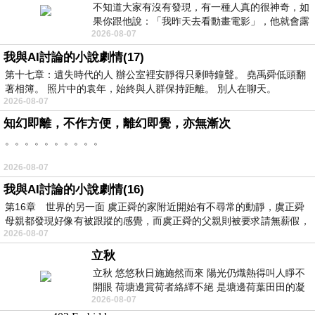
不知道大家有沒有發現，有一種人真的很神奇，如
果你跟他說：「我昨天去看動畫電影」，他就會露
2026-08-07
出一種慈祥的微笑，然後問你是不是陪小
我與AI討論的小說劇情(17)
第十七章：遺失時代的人 辦公室裡安靜得只剩時鐘聲。 堯禹舜低頭翻
著相簿。 照片中的袁年，始終與人群保持距離。 別人在聊天。
2026-08-07
知幻即離，不作方便，離幻即覺，亦無漸次
。。。。。。。。。。
2026-08-07
我與AI討論的小說劇情(16)
第16章 世界的另一面 虞正舜的家附近開始有不尋常的動靜，虞正舜
母親都發現好像有被跟蹤的感覺，而虞正舜的父親則被要求請無薪假，
2026-08-07
立秋
立秋 悠悠秋日施施然而來 陽光仍熾熱得叫人睜不
開眼 荷塘邊賞荷者絡繹不絕 是塘邊荷葉田田的凝
2026-08-07
望 風中飄逸的是映日荷花別樣紅