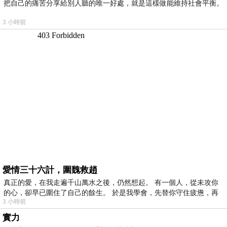
把自己的痛苦分享給別人聽的唯一好處，就是這樣做能維持社會平衡。
3 小時前
愛情三十六計，圍魏救趙
真正的愛，在我走遍千山萬水之後，仍然想起。 有一個人，從未攻你
的心，卻早已圍住了自己的餘生。 於是我學會，先替你守住疲憊，再
3 小時前
實力