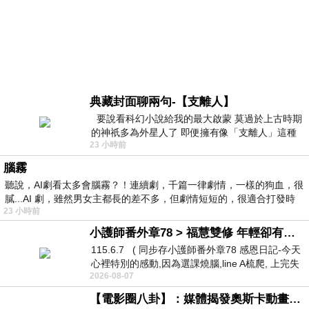
典藏封面聊兩句-【支離人】
要說看科幻小說給我的最大啟蒙 莫過於上古時期
的神祇多為外星人了 即便擁有像「支離人」這種
23 小時前
驚世駭俗的神通法門 也未必讀
腦霧
聽說，AI劇看太多會腦霧？！連續劇，千篇一律劇情，一樣的狗血，很
膩...AI 劇，雖然男女主都長的差不多，但劇情短短的，很適合打發時
23 小時前
小護師番外章78 > 福慧雙修 年輕卻有個老靈魂 ㄑ金剛經〉podcast
115.6.7 ( 同步存小護師番外章78 感恩日記-今天
心裡特別的感動,因為選課燒腦,line A梳爬, 上完失
2026-08-07
智課的她,特來傾
【電影圈八卦】：媒體揭發奧斯卡動畫項目投票醜聞！好萊塢為什麼看不起動畫電影？