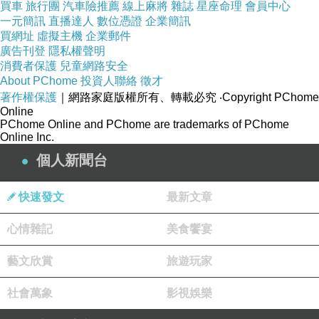
買車
旅行團
汽車險推薦
線上麻將
雜誌
星座命理
會員中心
整理最近--林子玄👍精彩10部，＜
命理知識
＞懶人包
👏
一元簡訊
直播達人
數位憑證
企業簡訊
買網址
虛擬主機
企業郵件
👏
廣告刊登
隱私權聲明
https://reurl.cc/KroXWM
消費者保護
兒童網路安全
┗━━━━━━━━━━━━━━━┛
About PChome
投資人聯絡
徵才
著作權保護
｜網路家庭版權所有、轉載必究
‧Copyright PChome
Online
PChome Online and PChome are trademarks of PChome
✪服務項目✪(需先預約)
Online Inc.
⇢八字流年運 ⇢八字課程 ⇢嬰兒取名 ⇢風水問題
個人新聞台
📞連絡林子玄老師
快速發文
最新文章
⇢LINE：vivian0407888
心情雜記
美食饗宴
⇢微信：vivian040788
藝文欣賞
旅遊玩家
#八字 #命理 #算命 #八字實戰課程 #風水問題 
社會萬象
影視娛樂