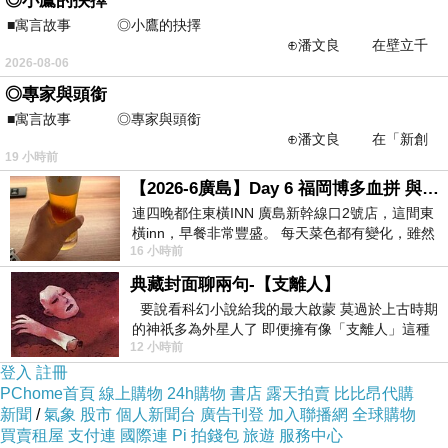
◎小鷹的抉擇
有了，一旦發生了口角或發現無法接受的秘密，
■寓言故事 ◎小鷹的抉擇
爆發也只是一瞬間
⊕潘文良 在壁立千
2026-08-06
仞的懸崖上，有一座遮天蔽
通常2個人的分手，其中一人心裡已有此想法一
◎專家與頭銜
段時間，只是確定的時間點是什麼時候而已
■寓言故事 ◎專家與頭銜
⊕潘文良 在「新創
19 小時前
之谷」裡——
【2026-6廣島】Day 6 福岡博多血拼 與機場接送少年司機深夜對談
📌林子玄愛八字影片
┏━━
━━┓
連四晚都住東橫INN 廣島新幹線口2號店，這間東
訂閱玄粉族的YOUTOBE影片
：
橫inn，早餐非常豐盛。 每天菜色都有變化，雖然
16 小時前
看到工作人員拿出料理包加熱，但
https://reurl.cc/pxRZ3e
典藏封面聊兩句-【支離人】
追蹤玄粉族臉書ＦＢ影片：
https://reurl.cc/WXoqNx
要說看科幻小說給我的最大啟蒙 莫過於上古時期
的神祇多為外星人了 即便擁有像「支離人」這種
IG（@vivian768311）
12 小時前
驚世駭俗的神通法門 也未必讀
登入
註冊
PChome首頁
線上購物
24h購物
書店
露天拍賣
比比昂代購
整理最近--林子玄👍精彩10部，＜
八字案例
＞懶人包
👏
新聞
/
氣象
股市
個人新聞台
廣告刊登
加入聯播網
全球購物
👏
買賣租屋
支付連
國際連
Pi 拍錢包
旅遊
服務中心
https://reurl.cc/NA6Ak9