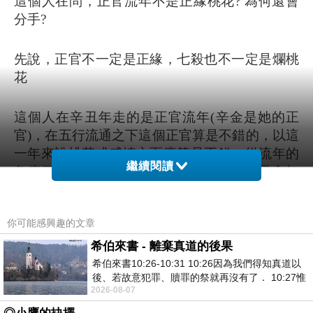
這個人在問，正官流年不是正緣桃花? 為何還會
分手? 
先說，正官不一定是正緣，七殺也不一定是爛桃
花
這個人在辛丑年走的是正官流年(辛金是她的正
官)，在五行流通之下這個正官算是不錯的，以這
一年來說桃花或感情方面應算是不錯，從流年的
繼續閱讀
角度下去看是不錯，但如果有看到流月運會知
道，流年的好不是12個月都好，就像十年大運都
好，十年都好嗎? 一樣的意思
你可能感興趣的文章
希伯來書 - 離棄真道的後果
她說在分手的月份是辛卯月，當辛字出現在流月
希伯來書10:26-10:31 10:26因為我們得知真道以
裡，因為流日也會來剋照成流月的不穩定(如果與
後、若故意犯罪、贖罪的祭就再沒有了． 10:27惟
其它月份相比來說)，不穩會有大好大壞的時間，
2026-08-07
有戰懼等候審判和那燒滅眾敵人的烈火
剛好這個辛金也是感情運，感情不穩想分的心就