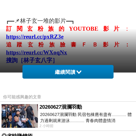
📌林子玄一堆的影片
┏━━
━━┓
訂閱玄粉族的YOUTOBE影片
：
https://reurl.cc/pxRZ3e
追蹤玄粉族臉書ＦＢ影片：
https://reurl.cc/WXoqNx
搜詢［林子玄八字］
繼續閱讀
整理最近--林子玄👍精彩10部，＜
風水知識
＞懶人包
👏
👏
https://reurl.cc/43z1nL
你可能感興趣的文章
┗━━━━━━━━━━━━━━━┛
20260627洄瀾羽動
20260627洄瀾羽動 民宿包棟應有盡有............ 體
✪服務項目✪(需先預約)
力過剩就來游泳............ 青春肉體盡情消
⇢八字算命(流年運) ⇢八字教學(速成班) ⇢嬰兒取名
2 小時前
磨............ 晚餐不必