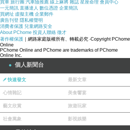
買車
旅行團
汽車險推薦
線上麻將
雜誌
星座命理
會員中心
一元簡訊
直播達人
數位憑證
企業簡訊
買網址
虛擬主機
企業郵件
廣告刊登
隱私權聲明
消費者保護
兒童網路安全
About PChome
投資人聯絡
徵才
著作權保護
｜網路家庭版權所有、轉載必究
‧Copyright PChome
Online
PChome Online and PChome are trademarks of PChome
Online Inc.
個人新聞台
快速發文
最新文章
心情雜記
美食饗宴
藝文欣賞
旅遊玩家
社會萬象
影視娛樂