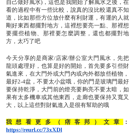
自己做好風水)，這也是我開始了解風水之後，在
看的過程中有一些比較，說真的沒比較還真不知
道，比如那些方位放什麼有利財運，有運的人就
剛好東西都擺對地方，這裡想要亮一點、那裡想
要擺些植物、那裡要怎麼調整，還也都擺對地
方，太巧了吧
今天分享的是商家/店家/辦公室大門風水，先把
龍頭處理好，也算是好的開始，首先要多引些財
氣進來，在大門外或大門內或內外都放些植物，
最好2-4盆，不要太小盆哦，你的門是玻璃門最好
要保持乾淨，大門前的燈亮要夠亮不要太暗，如
果有太多機車或其他東西，走廊也要保持又寬又
大，以上這些對財氣進入是很有幫助的哦
我想看更多（痞客邦）文章
：
https://reurl.cc/73xXDl