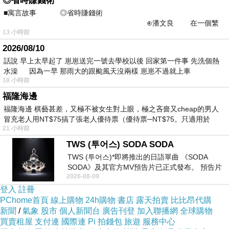
◎省時賺錢術
📞連絡林子玄老師
■寓言故事 ◎省時賺錢術
⊕潘文良 在一個繁
⇢LINE：vivian0407888
13 小時前
華的商業街上，有兩家傳統
⇢微信：vivian040788
2026/08/10
話說 早上太早起了 崽崽送完一號去學校以後 回家第一件事 先洗個熱
#開運物 #招財物 #居家風水
水澡 因為一早 那雨大的跟颱風天沒兩樣 崽崽不過就上車
18 小時前
福隆海邊
福隆海邊 棋藝甚差，又極不被女生對上眼，極之吝嗇又cheap的男人
👇訊息不漏接👇
冒充老人用NT$75搞了張老人優待票（優待票─NT$75。只適用於
21 小時前
TWS (투어스) SODA SODA
TWS (투어스)*即將推出的日語單曲 《SODA
SODA》及其官方MV預告片已正式發布。 預告片
2026-08-09
一經發布， 就引發了粉絲們對這次夏季回
登入
註冊
PChome首頁
線上購物
24h購物
書店
露天拍賣
比比昂代購
   林子玄愛命學        林子玄個人
新聞
/
氣象
股市
個人新聞台
廣告刊登
加入聯播網
全球購物
    官方LINE              LINE
買賣租屋
支付連
國際連
Pi 拍錢包
旅遊
服務中心