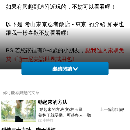
如果有興趣到這附近玩的，不妨可以看看喔！
以下是 考山東京忍者飯店 - 東京 的介紹 如果也
跟我一樣喜歡不妨看看喔!
PS.若您家裡有0~4歲的小朋友，
點我進入索取免
費《迪士尼美語世界試用包》
繼續閱讀
↓↓↓限量特優價格按鈕↓↓↓
你可能感興趣的文章
動起來的方法
動起來的方法 文/林玉鳳 上一篇說到靜
養夠了就要動。可很多人一聽
22 小時前