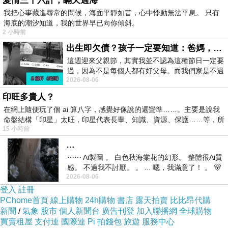
愛情三十六計，瞞天過海
我把心事藏進尋常的問候，海面平靜如昔，心中悸動無法平息。 只有
海底的潮汐知道，我的世界早已向你傾斜。
2 小時前
出生即欠債？孩子一定要知道：爸媽，其實我不欠你們
這週迎來父親節，其實我並不認為這種節日一定要
過，因為不是每個人都有好父母。而我們家是不過
2026-08-06
節的，平時也沒什麼儀式感，生活趨近冷
印旺多貴人？
在網上隨便玩了個 ai 算八字，感覺好像說的還蠻準……。主要是說我
命盤結構「印星」太旺，印星代表長輩、知識、資源、保護……等，所
15 小時前
…
⋯⋯ Ai製圖 。 白色秋海棠花的幻形。 整體很Ai質
感。 不過我不討厭。 。 ... 嗯，我滿意了！ 。 🐻
2026-08-06
昨中
登入
註冊
PChome首頁
線上購物
24h購物
書店
露天拍賣
比比昂代購
新聞
/
氣象
股市
個人新聞台
廣告刊登
加入聯播網
全球購物
買賣租屋
支付連
國際連
Pi 拍錢包
旅遊
服務中心