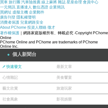
買車
旅行團
汽車險推薦
線上麻將
雜誌
星座命理
會員中心
一元簡訊
直播達人
數位憑證
企業簡訊
買網址
虛擬主機
企業郵件
廣告刊登
隱私權聲明
消費者保護
兒童網路安全
About PChome
投資人聯絡
徵才
著作權保護
｜網路家庭版權所有、轉載必究
‧Copyright PChome
Online
PChome Online and PChome are trademarks of PChome
Online Inc.
個人新聞台
快速發文
最新文章
心情雜記
美食饗宴
藝文欣賞
旅遊玩家
社會萬象
影視娛樂