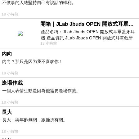
不做事的人總堅持自己有說話的權利。
18 小時前
開箱｜JLab Jbuds OPEN 開放式耳罩藍牙耳機 - 設計美學，輕巧、透氣、環境音全物理達成！
產品名稱：JLab Jbuds OPEN 開放式耳罩藍牙耳
機 產品資訊 JLab Jbuds OPEN 開放式耳罩藍牙
18 小時前
耳機評語：非常有特色，值得喜愛美型工
内向
内向？那只是因为我不喜欢你！
18 小時前
逢場作戲
一個人表情生動是因為他需要逢場作戲。
18 小時前
長大
長大，與年齡無關，跟挫折有關。
18 小時前