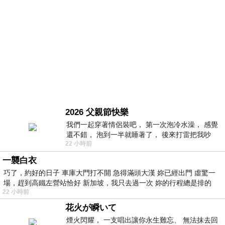
2026 父親節快樂
我們一起穿著情侶裝吧， 第一次泡冷水澡， 感覺
還不錯， 泡到一半就睡著了， 後來打雷把我吵
22 小時前
醒， 手
一襲白衣
巧了，約好的日子 車庫大門打不開 急得滿頭大漢 妳已經出門 虛驚一
場，趕到高鐵左營站恰好 新加坡，我只去過一次 妳的行程總是排的
22 小時前
花火が瞬いて
煙火閃耀， 一支唱出讓你永生難忘、 無法抹去回