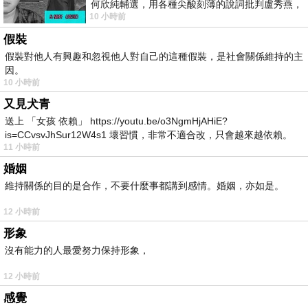
何欣純輔選，用各種尖酸刻薄的說詞批判盧秀燕，
10 小時前
罵她施政滿意度輸給陳其邁，甚至還說盧
假裝
假裝對他人有興趣和忽視他人對自己的這種假裝，是社會關係維持的主
因。
10 小時前
又見犬青
送上 「女孩 依賴」 https://youtu.be/o3NgmHjAHiE?
is=CCvsvJhSur12W4s1 壞習慣，非常不適合改，只會越來越依賴。
11 小時前
我害怕的
婚姻
維持關係的目的是合作，不要什麼事都講到感情。婚姻，亦如是。
12 小時前
形象
沒有能力的人最愛努力保持形象，
12 小時前
感覺