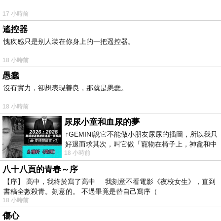
17 小時前
遙控器
愧疚感只是别人装在你身上的一把遥控器。
18 小時前
愚蠢
沒有實力，卻想表現善良，那就是愚蠢。
18 小時前
尿尿小童和血尿的夢
↑GEMINI說它不能做小朋友尿尿的插圖，所以我只
好退而求其次，叫它做「寵物在椅子上，神龕和中
18 小時前
年人臉孔」的畫了。 六月底
八十八頁的青春～序
【序】 高中，我終於寫了高中 我刻意不看電影《夜校女生》，直到
書稿全數殺青。刻意的。 不過畢竟是替自己寫序（
18 小時前
傷心