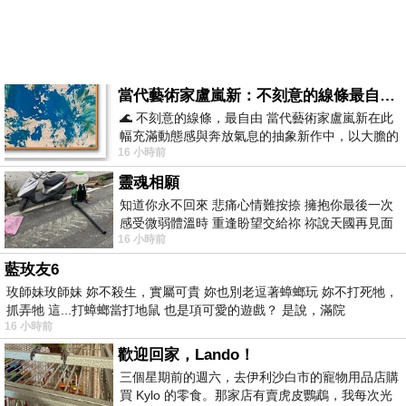
當代藝術家盧嵐新：不刻意的線條最自由，讓色彩流動、筆觸自己說話
🌊 不刻意的線條，最自由 當代藝術家盧嵐新在此
幅充滿動態感與奔放氣息的抽象新作中，以大膽的
16 小時前
藍色顏料在白色畫布上揮灑、壓印與流淌
靈魂相願
知道你永不回來 悲痛心情難按捺 擁抱你最後一次
感受微弱體溫時 重逢盼望交給祢 祢說天國再見面
16 小時前
此刻忍淚說別離 他日靈魂再
藍玫友6
玫師妹玫師妹 妳不殺生，實屬可貴 妳也別老逗著蟑螂玩 妳不打死牠，
抓弄牠 這...打蟑螂當打地鼠 也是項可愛的遊戲？ 是說，滿院
16 小時前
歡迎回家，Lando！
三個星期前的週六，去伊利沙白市的寵物用品店購
買 Kylo 的零食。那家店有賣虎皮鸚鵡，我每次光