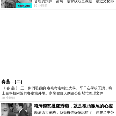
合理的預算，當然一定會砍或是凍結，最近文化部
10 小時前
要編列公視和Taiwan plus預算，在110年
春燕---(二)
《 春 燕 》 三、你們唱戲的 春燕考進輔仁大學。平日在學校工讀，晚
上在學校附近的餐廳當外場。寒暑假白天到鎮公所幫忙整理文件
10 小時前
賴清德怒批盧秀燕，就是徹頭徹尾的心虛
賴清德大總統，我覺得你好像說錯了！你在台中替