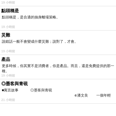
19 小時前
點頭稱是
點頭稱是，是合適的抽身離場策略。
19 小時前
災難
說錯話一般不會變成什麼災難；說對了，才會。
19 小時前
產品
更多時候，你其實不是消費者，你是產品。而且，還是免費提供的那一
種。
19 小時前
◎墨客與青硯
■寓言故事 ◎墨客與青硯
⊕潘文良 一個年輕
21 小時前
的墨客，在京城的古玩肆裡