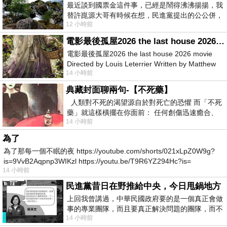
最近談到國票金這件事，已經是鬧得沸沸揚揚，我
替許崑源大哥有時候在想，民進黨提出的公公併，
12 小時前
其實就是想要國庫通黨庫，鬧出最大的醜
電影最後孤屋2026 the last house 2026 movie
電影最後孤屋2026 the last house 2026 movie
Directed by Louis Leterrier Written by Matthew
14 小時前
Robinson Starring Greta Lee Wa
典藏封面聊兩句-【不死藥】
人類對不死的渴望源自於對死亡的恐懼 而「不死
藥」就這樣橫擺在你面前： 任何創傷迅速癒合、
14 小時前
停止衰老、痛覺消失…堪
為了
為了那每一個不眠的夜 https://youtube.com/shorts/021xLpZ0W9g?
is=9VvB2Aqpnp3WIKzl https://youtu.be/T9R6YZ294Hc?is=
14 小時前
民進黨昔日在野推給中央，今日甩鍋地方
上回我曾講過，中華民國政府要的是一個真正會做
事的專業團隊，而且要真正解決問題的團隊，而不
14 小時前
是只會到處甩鍋的雙標團隊，最近民進黨