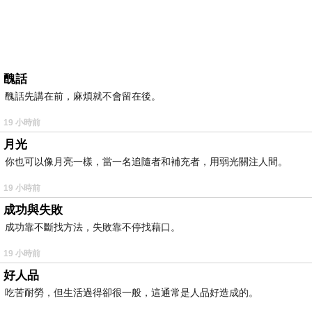
醜話
醜話先講在前，麻煩就不會留在後。
19 小時前
月光
你也可以像月亮一樣，當一名追隨者和補充者，用弱光關注人間。
19 小時前
成功與失敗
成功靠不斷找方法，失敗靠不停找藉口。
19 小時前
好人品
吃苦耐勞，但生活過得卻很一般，這通常是人品好造成的。