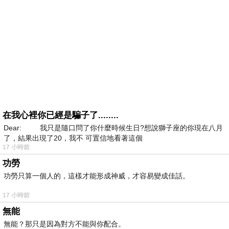
在我心裡你已經是騙子了........
Dear: 我只是隨口問了你什麼時候生日?想說獅子座的你現在八月
了，結果出現了20，我不 可置信地看著這個
17 小時前
功勞
功勞只算一個人的，這樣才能形成神威，才容易變成佳話。
17 小時前
無能
無能？那只是因為對方不能與你配合。