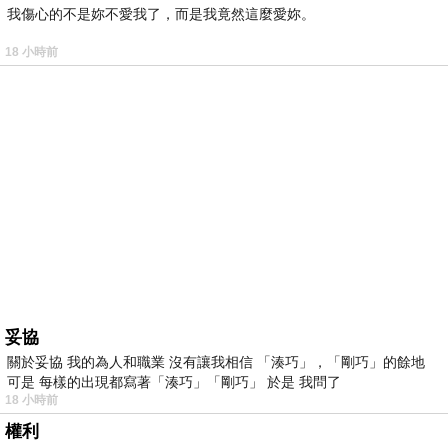
我傷心的不是妳不愛我了，而是我竟然這麼愛妳。
18 小時前
妥協
關於妥協 我的為人和職業 沒有讓我相信 「湊巧」，「剛巧」的餘地
可是 每樣的出現都寫著「湊巧」「剛巧」 於是 我問了
18 小時前
權利