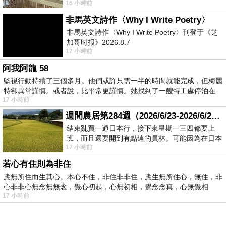
16 小時前
顧都會去看一下。他們偶爾會引進 C
非馬英文詩作〈Why I Write Poetry〉
非馬英文詩作〈Why I Write Poetry〉刊登于《芝
加哥时报》2026.8.7
17 小時前
阿我阿龍 58
監視行動持續了三個多月。他們或許只需一半的時間就能完成，但梅麗
特卻異常謹慎。或者說，比平常更謹慎。她找到了一艘特工處停泊在
17 小時前
週間農居第284週（2026/6/23-2026/6/24) 夏至 金黃稻浪洋溢豐收喜悅
結束亂買一通日本行，接下來星期一三四都要上
班，而且還要開到有點遠的員林。可能因為在日本
17 小時前
花不少錢，星期一出門上班時，心裡沒有一
若心有住則為非住
應無所住而生其心。本心不住，非住非非住，應生無所住心，無住，非
心非非心無念無無念，覺心初起，心無初相，覺念念真，心無覺相
17 小時前