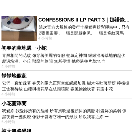
CONFESSIONS II LP PART 3｜娜語錄II LP PART 3
這次官方大規模的發行十幾種專輯彩膠當中，只有
2張圖案膠，一張是開腿喇叭、一張是條紋斑馬
4 小時前
版；目前官網上只剩澳洲商店AU STORE
初春的草地遇ㄧ小蛇
青黑相間的花紋 像穿著美麗的春服 牠氣定神閒 緩緩沿著草地的起伏
爬過坑洞、小丘 那麼的悠閒 無所畏懼 牠爬過整片草地 向
4 小時前
靜靜地假寐
它們一直忙碌著 春天的陽光正幫空氣緩緩加溫 樹木催吐著新枒 檸檬樹
正含苞待放 山櫻與桃花早在枝頭喧鬧 春風徐徐吹著 花園中花
4 小時前
小花蔓澤蘭
我愛妳 我愛妳所有的裂縫 所有風吹過後顫抖的葉脈 我愛妳的柔弱 像
黑夜愛一盞孤燈 像影子愛著它唯一的形狀 所以我靠近妳 一
5 小時前
被大海路過後