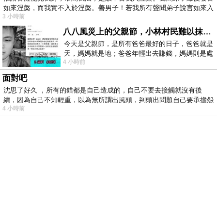
如來涅槃，而我實不入於涅槃。善男子！若我所有聲聞弟子說言如來入
3 小時前
八八風災上的父親節，小林村民難以抹滅的痛
今天是父親節，是所有爸爸最好的日子，爸爸就是
天，媽媽就是地；爸爸年輕出去賺錢，媽媽則是處
4 小時前
理家務，職業不分高低貴賤，只有人品才
面對吧
沈思了好久 ，所有的錯都是自己造成的，自己不要去接觸就沒有後
續，因為自己不知輕重，以為無所謂出風頭，到頭出問題自己要承擔怨
4 小時前
不