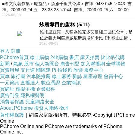
■潘文良著作集＞勵益品＞魚雁千里共今緣＞吉祥_043~045 ▽043_吉
祥。2006.03.24.五 23:38:28 ▽044_吉祥。2006.03.25.六 00:00:
2026-08-08
炫麗奪目的蛋糕 (5/11)
維托里亞諾，又稱為維克多艾曼紐二世紀念堂，是
位於義大利羅馬威尼斯廣場和卡比托利歐山之間，
2026-08-08
用以紀念統一義大利統一後的的第一位國
登入
註冊
PChome首頁
線上購物
24h購物
書店
露天拍賣
比比昂代購
新聞
/
氣象
股市
個人新聞台
廣告刊登
加入聯播網
全球購物
買賣租屋
支付連
國際連
Pi 拍錢包
旅遊
服務中心
買車
旅行團
汽車險推薦
線上麻將
雜誌
星座命理
會員中心
一元簡訊
直播達人
數位憑證
企業簡訊
買網址
虛擬主機
企業郵件
廣告刊登
隱私權聲明
消費者保護
兒童網路安全
About PChome
投資人聯絡
徵才
著作權保護
｜網路家庭版權所有、轉載必究
‧Copyright PChome
Online
PChome Online and PChome are trademarks of PChome
Online Inc.