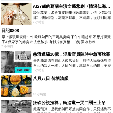
AI27歲的葛蘭主演文藝悲劇〈情深似海〉 #戀上老電影 #葛蘭 #粟子
談到葛蘭，多會直接聯想到歌舞電影，但〈情深似
海〉卻很特別，葛蘭不唱歌、不跳舞，從頭到尾專
7 小時前
心演戲。拍攝期間，經常工作超過12個鐘
日記0808
早上很現世安穩 中午吃碗熱門的三媽臭臭鍋 下午午睡起來 不想打擾雙
子J 做家事的節奏 出去散散步 有影片有真相：白海豚 在飲料
7 小時前
慈濟遭騙10億，混蛋官員陳時中急著脫罪
最近賴清德在圓山大飯店提到，對待人民就像對待
自己的親人一樣，人民的痛，就是自己的痛，要愛
9 小時前
民如親，說的這麼好聽，實際上根本沒做
八月八日 荷塘清韻
10 小時前
狂砍公視預算，民進黨一哭二鬧三上吊
嚴審預算，是我們與民眾黨共同合作，只要遇到不