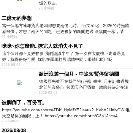
憶的歌曲。
23 小時前
二億元的夢想
當一個地方連雜貨店老闆都想要兩億元時。 行文至此，2026的時光體
感飛快，才想了兩天的問題，已經被新的新聞趕過 跟陰間一樣，某
23 小時前
咪咪~你怎麼能..撩完人就消失不見了
這半個月都不見妳貓影 我們認識半年了 第一次在大廈樓下走道遇見
妳，就覺得好可愛..妳趴在羅馬柱與牆體中間，眼睛巴眨巴眨
2026-08-08
歐洲浪遊一個月 - 中途短暫停留德國
德國原先並不在我們的行程計畫中 只有計畫過境
北部的漢堡市 後因天色已昏暗 故臨時決定在漢
2026-08-08
堡市吃晚餐和過夜
被擱倒了，百份百。
https://youtube.com/shorts/JT4fLHpMfYE?is=uk2_hVbA2IJnlyGW 唯
天空是你的極限，上！ https://youtube.com/shorts/G3a1Jhcu4
2026-08-08
2026/08/08