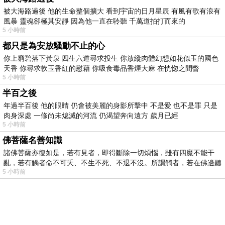
被大海路過後 他的生命整個擴大 看到宇宙的日月星辰 有風有歌有浪有
風暴 靈魂卻極其安靜 因為他一直在聆聽 千萬道拍打而來的
5 小時前
都只是為安放騷動不止的心
你上窮碧落下黃泉 四生六道尋求投生 你放縱肉體幻想如花似玉的國色
天香 你尋求軟玉香紅的慰藉 你吸食毒品香煙大麻 在恍惚之間瞥
5 小時前
半百之後
年過半百後 他的眼睛 仍會被美麗的身影所擊中 不是愛 也不是罪 只是
肉身深處 一條尚未熄滅的河流 仍渴望奔向遠方 歲月已經
5 小時前
佛菩薩名善知識
諸佛菩薩亦復如是，若有見者，即得斷除一切煩惱，雖有四魔不能干
亂，若有觸者命不可夭、不生不死、不退不沒。所謂觸者，若在佛邊聽
5 小時前
受