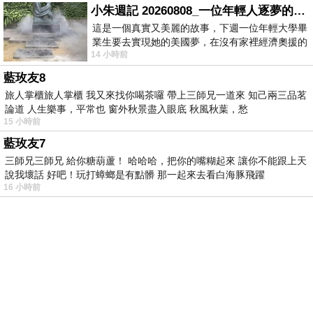
小朱週記 20260808_一位年輕人逐夢的真實故事
這是一個真實又美麗的故事，下週一位年輕大學畢
業生要去實現她的美國夢，在沒有家裡經濟奧援的
14 小時前
情況下，靠著自我努力工作累積出國基
藍玫友8
旅人掌櫃旅人掌櫃 我又來找你喝茶囉 帶上三師兄一道來 知己兩三品茗
論道 人生樂事，平常也 窗外秋景盡入眼底 秋風秋葉，愁
15 小時前
藍玫友7
三師兄三師兄 給你糖葫蘆！ 哈哈哈，把你的嘴糊起來 讓你不能跟上天
說我壞話 好吧！玩打蟑螂是有點髒 那一起來去看白海豚飛躍
16 小時前