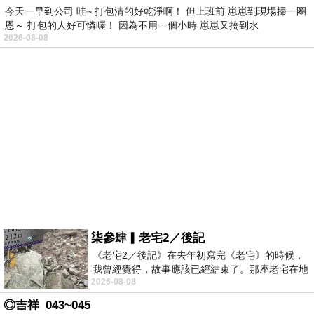
今天一早到公司 哇~ 打包清的好乾淨啊！ 但上班前 崽崽到現場掃一圈
恩～ 打包的人好可憐喔！ 因為不用一個小時 崽崽又搞到水
2026-08-08
柒參肆▎老宅2／後記
《老宅2／後記》在去年初寫完《老宅》的時候，
我曾經覺得，故事應該已經結束了。那座老宅在地
2026-08-08
震中倒塌，七個人終於離開那片黑暗，
◎吉祥_043~045