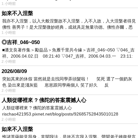
1 小時前
如來不入涅槃
我亦不入涅槃，以入大般涅槃故不入涅槃，入不入故，入大涅槃者得見
佛性 善男子！是大涅槃微妙經典，成就具足無量功德。佛性亦爾，悉
1 小時前
◎吉祥_046~050
■潘文良著作集＞勵益品＞魚雁千里共今緣＞吉祥_046~050 ▽046_吉
祥。2006.04.02.日 08:21:40 ▽047_吉祥。2006.04.03.一 23:11:
2 小時前
2026/08/09
突如其來的休假 當然就是去找同學弄頭髮啦！ 笑死 選了一個奶灰
色 染出來是淺灰藍 崽崽跟同學兩個人 笑了好久 反
2 小時前
人類從哪裡來 ? 佛陀的答案震撼人心
人類從哪裡來 ? 佛陀的答案震撼人心
rischao421953.pixnet.net/blog/posts/926857528435010128
2 小時前
如來不入涅槃
惟諸菩薩能見我身，常聞我法，是故不言我入涅槃。聲聞弟子雖復發言