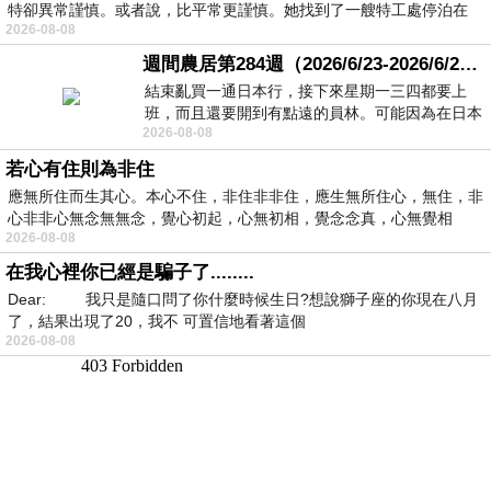
特卻異常謹慎。或者說，比平常更謹慎。她找到了一艘特工處停泊在
2026-08-08
週間農居第284週（2026/6/23-2026/6/24) 夏至 金黃稻浪洋溢豐收喜悅
結束亂買一通日本行，接下來星期一三四都要上
班，而且還要開到有點遠的員林。可能因為在日本
2026-08-08
花不少錢，星期一出門上班時，心裡沒有一
若心有住則為非住
應無所住而生其心。本心不住，非住非非住，應生無所住心，無住，非
心非非心無念無無念，覺心初起，心無初相，覺念念真，心無覺相
2026-08-08
在我心裡你已經是騙子了........
Dear: 我只是隨口問了你什麼時候生日?想說獅子座的你現在八月
了，結果出現了20，我不 可置信地看著這個
2026-08-08