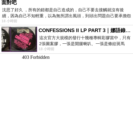
面對吧
沈思了好久 ，所有的錯都是自己造成的，自己不要去接觸就沒有後
續，因為自己不知輕重，以為無所謂出風頭，到頭出問題自己要承擔怨
18 小時前
不
CONFESSIONS II LP PART 3｜娜語錄II LP PART 3
這次官方大規模的發行十幾種專輯彩膠當中，只有
2張圖案膠，一張是開腿喇叭、一張是條紋斑馬
18 小時前
版；目前官網上只剩澳洲商店AU STORE