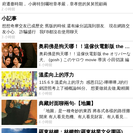
府遷臺時期， 小蔣特別囑咐章孝嚴．章孝慈的舅舅照顧兩
2 小時前
小記事
想想奇摩交友已成歷史.舊版的時候.還有緣分認識到朋友. 現在網路交
友小心. 詐騙盛行 我FB都沒在使用聊天
3 小時前
奥莉佛是狗天哪！！這傢伙電影版 the オリバーな犬、 (gosh ) このヤロウ movie
奥莉佛是狗天哪！！這傢伙電影版 the オリバーな
犬、 (gosh ) このヤロウ movie 導演 小田切讓 編
4 小時前
劇: 小田切讓 主演: 小田切讓
溫柔向上的浮力
115.6.9 溫柔向上的浮力 感恩日記-嗶嗶嗶,J的行
銷證照考上了補概論86分。 想要做就去做,勵精圖
4 小時前
治大成功,也是表法,堅持和努力
典藏封面聊兩句-【地圖】
「地圖」是一種奇妙的東西 將各式各樣的路徑攤
開來 有人看見危機、有人看見財富、有人看見…
4 小時前
從中可以發掘出不同的
羅東林鐵：林鐵館(羅東林業文化園區)