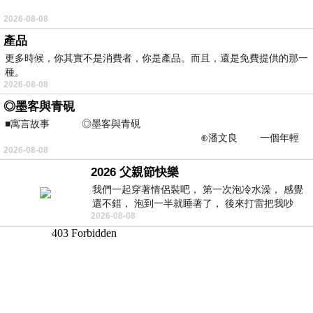
2026-08-08
產品
更多時候，你其實不是消費者，你是產品。而且，還是免費提供的那一
種。
2026-08-08
◎墨客與青硯
■寓言故事 ◎墨客與青硯
⊕潘文良 一個年輕
2026-08-08
的墨客，在京城的古玩肆裡
2026 父親節快樂
我們一起穿著情侶裝吧， 第一次泡冷水澡， 感覺
還不錯， 泡到一半就睡著了， 後來打雷把我吵
2026-08-08
醒， 手