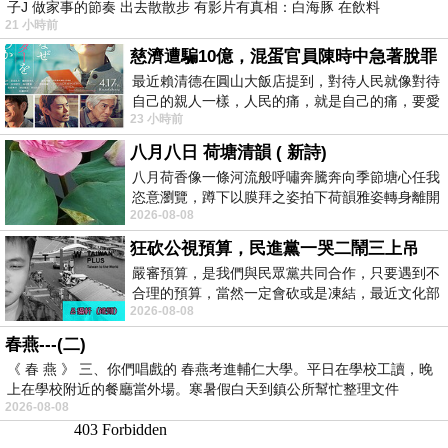
子J 做家事的節奏 出去散散步 有影片有真相：白海豚 在飲料
21 小時前
慈濟遭騙10億，混蛋官員陳時中急著脫罪
最近賴清德在圓山大飯店提到，對待人民就像對待
自己的親人一樣，人民的痛，就是自己的痛，要愛
23 小時前
民如親，說的這麼好聽，實際上根本沒做
八月八日 荷塘清韻 ( 新詩)
八月荷香像一條河流般呼嘯奔騰奔向季節塘心任我
恣意瀏覽，蹲下以膜拜之姿拍下荷韻雅姿轉身離開
2026-08-08
時我把美麗的遐想掛在亭亭葉柄上盼望
狂砍公視預算，民進黨一哭二鬧三上吊
嚴審預算，是我們與民眾黨共同合作，只要遇到不
合理的預算，當然一定會砍或是凍結，最近文化部
2026-08-08
要編列公視和Taiwan plus預算，在110年
春燕---(二)
《 春 燕 》 三、你們唱戲的 春燕考進輔仁大學。平日在學校工讀，晚
上在學校附近的餐廳當外場。寒暑假白天到鎮公所幫忙整理文件
2026-08-08