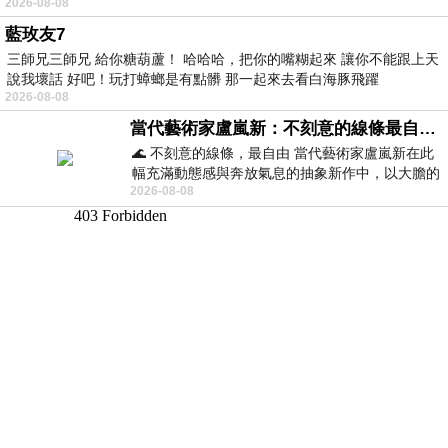
2026-08-08
藍玫友7
三師兄三師兄 給你糖葫蘆！ 哈哈哈，把你的嘴糊起來 讓你不能跟上天
說我壞話 好吧！玩打蟑螂是有點髒 那一起來去看白海豚飛躍
2026-08-08
當代藝術家盧嵐新：不刻意的線條最自由，讓色彩流動、筆觸自己說話
🌊 不刻意的線條，最自由 當代藝術家盧嵐新在此
幅充滿動態感與奔放氣息的抽象新作中，以大膽的
2026-08-08
藍色顏料在白色畫布上揮灑、壓印與流淌