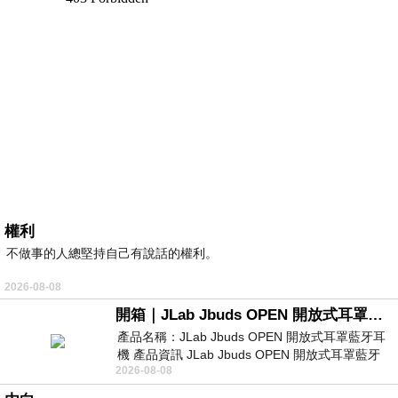
權利
不做事的人總堅持自己有說話的權利。
2026-08-08
開箱｜JLab Jbuds OPEN 開放式耳罩藍牙耳機 - 設計美學，輕巧、透氣、環境音全物理達成！
產品名稱：JLab Jbuds OPEN 開放式耳罩藍牙耳
機 產品資訊 JLab Jbuds OPEN 開放式耳罩藍牙
2026-08-08
耳機評語：非常有特色，值得喜愛美型工