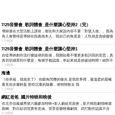
7/25音樂會_歌詞體會_是什麼讓心堅持2（完）
導師連在大型活動上課前，都先和大家說內容不要「對號入做」。因為
有人會覺得是導師在指責他本人。我自己的角度是：人性就是貪瞋癡慢
7 小時前
7/25音樂會_歌詞體會_是什麼讓心堅持1
自從導師創作流行樂旋律的歌後，我開始看不懂更多歌詞寫的意思，真
真切切感受到什麼是：每個字都認識，串起來就是抓破頭時間！絕對不
7 小時前
海邊
《你幸福，我就笑了》 你眼角閃爍的微光 是我世界裡，最溫柔的晨曦
看見你步履輕盈 那些沉重的陰霾，便悄悄散去 我
7 小時前
網紅老爸_國片特映和映後
在北市信義威秀第六廳參加特映+影人劇組見面會，影片精彩劇情峰迴
路轉、對白貼切現實有意涵、背景音樂映襯劇情、武打動作認真不含
8 小時前
糊、