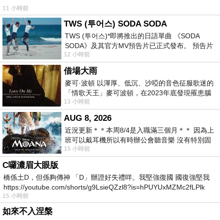
11 小時前
TWS (투어스) SODA SODA
TWS (투어스)*即將推出的日語單曲 《SODA
SODA》及其官方MV預告片已正式發布。 預告片
12 小時前
一經發布， 就引發了粉絲們對這次夏季回
借場大雨
麥可·波頓 以渾厚、低沉、沙啞的音色征服歌迷的
「情歌天王」麥可波頓，在2023年底發現罹患腦
13 小時前
瘤「祈禱早日康復，一切都好」。
AUG 8, 2026
近況更新＊＊本周8/4是入職滿三個月＊＊ 因為上
班可以戴耳機所以有時辦公會聽音樂 沒有特別固
15 小時前
定哪天但就是一周某一天會固定聽'90
C囉濃眉大眼版
橋係土D，但係夠傳神 「D」辦證好失禮咩。我堅強復國 國復強堅我
https://youtube.com/shorts/g9LsieQZzl8?is=hPUYUxMZMc2fLPlk
15 小時前
如來不入涅槃