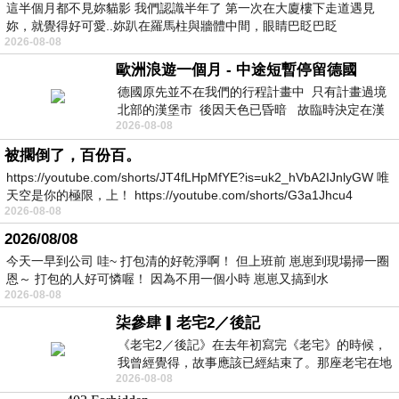
這半個月都不見妳貓影 我們認識半年了 第一次在大廈樓下走道遇見
妳，就覺得好可愛..妳趴在羅馬柱與牆體中間，眼睛巴眨巴眨
2026-08-08
歐洲浪遊一個月 - 中途短暫停留德國
德國原先並不在我們的行程計畫中 只有計畫過境
北部的漢堡市 後因天色已昏暗 故臨時決定在漢
2026-08-08
堡市吃晚餐和過夜
被擱倒了，百份百。
https://youtube.com/shorts/JT4fLHpMfYE?is=uk2_hVbA2IJnlyGW 唯
天空是你的極限，上！ https://youtube.com/shorts/G3a1Jhcu4
2026-08-08
2026/08/08
今天一早到公司 哇~ 打包清的好乾淨啊！ 但上班前 崽崽到現場掃一圈
恩～ 打包的人好可憐喔！ 因為不用一個小時 崽崽又搞到水
2026-08-08
柒參肆▎老宅2／後記
《老宅2／後記》在去年初寫完《老宅》的時候，
我曾經覺得，故事應該已經結束了。那座老宅在地
2026-08-08
震中倒塌，七個人終於離開那片黑暗，