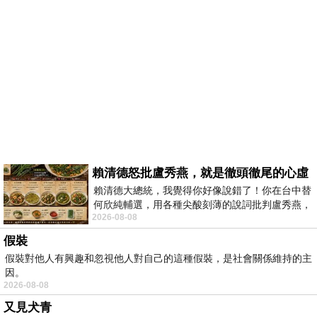
賴清德怒批盧秀燕，就是徹頭徹尾的心虛
賴清德大總統，我覺得你好像說錯了！你在台中替
何欣純輔選，用各種尖酸刻薄的說詞批判盧秀燕，
2026-08-08
罵她施政滿意度輸給陳其邁，甚至還說盧
假裝
假裝對他人有興趣和忽視他人對自己的這種假裝，是社會關係維持的主
因。
2026-08-08
又見犬青