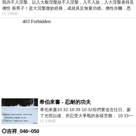
我亦不入涅槃，以入大般涅槃故不入涅槃，入不入故，入大涅槃者得見
佛性 善男子！是大涅槃微妙經典，成就具足無量功德。佛性亦爾，悉
15 小時前
希伯來書 - 忍耐的功夫
希伯來書10:32-10:39 10:32你們要追念往日、蒙
了光照以後、所忍受大爭戰的各樣苦難． 10:33一
16 小時前
面被毀謗、遭患難、成了戲景、叫眾人
◎吉祥_046~050