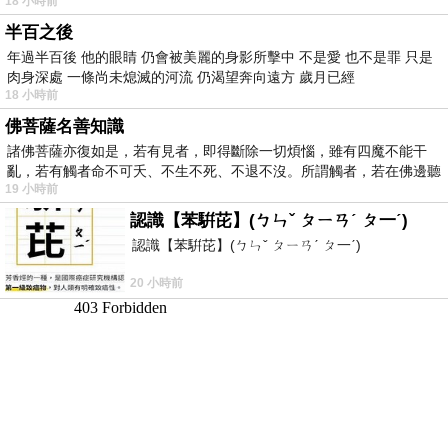
18 小時前
半百之後
年過半百後 他的眼睛 仍會被美麗的身影所擊中 不是愛 也不是罪 只是
肉身深處 一條尚未熄滅的河流 仍渴望奔向遠方 歲月已經
18 小時前
佛菩薩名善知識
諸佛菩薩亦復如是，若有見者，即得斷除一切煩惱，雖有四魔不能干
亂，若有觸者命不可夭、不生不死、不退不沒。所謂觸者，若在佛邊聽
19 小時前
受
認識【苯騈芘】(ㄅㄣˇ ㄆㄧㄢˊ ㄆ一ˊ)
認識【苯騈芘】(ㄅㄣˇ ㄆㄧㄢˊ ㄆ一ˊ)
20 小時前