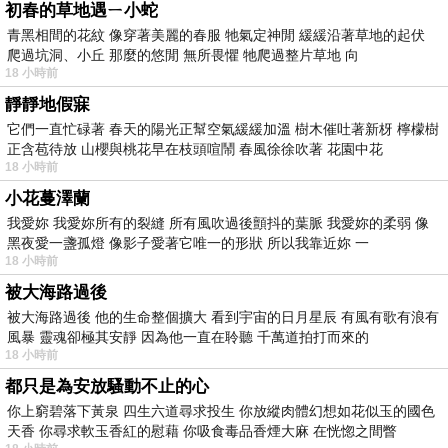
初春的草地遇ㄧ小蛇
青黑相間的花紋 像穿著美麗的春服 牠氣定神閒 緩緩沿著草地的起伏
爬過坑洞、小丘 那麼的悠閒 無所畏懼 牠爬過整片草地 向
18 小時前
靜靜地假寐
它們一直忙碌著 春天的陽光正幫空氣緩緩加溫 樹木催吐著新枒 檸檬樹
正含苞待放 山櫻與桃花早在枝頭喧鬧 春風徐徐吹著 花園中花
18 小時前
小花蔓澤蘭
我愛妳 我愛妳所有的裂縫 所有風吹過後顫抖的葉脈 我愛妳的柔弱 像
黑夜愛一盞孤燈 像影子愛著它唯一的形狀 所以我靠近妳 一
18 小時前
被大海路過後
被大海路過後 他的生命整個擴大 看到宇宙的日月星辰 有風有歌有浪有
風暴 靈魂卻極其安靜 因為他一直在聆聽 千萬道拍打而來的
18 小時前
都只是為安放騷動不止的心
你上窮碧落下黃泉 四生六道尋求投生 你放縱肉體幻想如花似玉的國色
天香 你尋求軟玉香紅的慰藉 你吸食毒品香煙大麻 在恍惚之間瞥