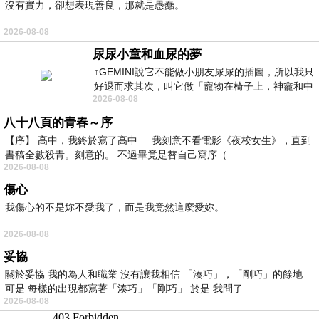
沒有實力，卻想表現善良，那就是愚蠢。
2026-08-08
尿尿小童和血尿的夢
↑GEMINI說它不能做小朋友尿尿的插圖，所以我只
好退而求其次，叫它做「寵物在椅子上，神龕和中
2026-08-08
年人臉孔」的畫了。 六月底
八十八頁的青春～序
【序】 高中，我終於寫了高中 我刻意不看電影《夜校女生》，直到
書稿全數殺青。刻意的。 不過畢竟是替自己寫序（
2026-08-08
傷心
我傷心的不是妳不愛我了，而是我竟然這麼愛妳。
2026-08-08
妥協
關於妥協 我的為人和職業 沒有讓我相信 「湊巧」，「剛巧」的餘地
可是 每樣的出現都寫著「湊巧」「剛巧」 於是 我問了
2026-08-08