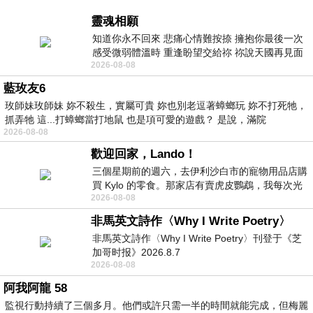
靈魂相願
知道你永不回來 悲痛心情難按捺 擁抱你最後一次
感受微弱體溫時 重逢盼望交給祢 祢說天國再見面
2026-08-08
此刻忍淚說別離 他日靈魂再
藍玫友6
玫師妹玫師妹 妳不殺生，實屬可貴 妳也別老逗著蟑螂玩 妳不打死牠，
抓弄牠 這...打蟑螂當打地鼠 也是項可愛的遊戲？ 是說，滿院
2026-08-08
歡迎回家，Lando！
三個星期前的週六，去伊利沙白市的寵物用品店購
買 Kylo 的零食。那家店有賣虎皮鸚鵡，我每次光
2026-08-08
顧都會去看一下。他們偶爾會引進 C
非馬英文詩作〈Why I Write Poetry〉
非馬英文詩作〈Why I Write Poetry〉刊登于《芝
加哥时报》2026.8.7
2026-08-08
阿我阿龍 58
監視行動持續了三個多月。他們或許只需一半的時間就能完成，但梅麗