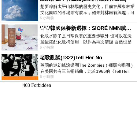
想要瞭解太平山林場的歷史文化，目前在羅東林業
文化園區的各場館有展示，如果對林鐵有興趣，可
6 小時前
以到林鐵館。 這裡展示從山下
♡♡韓國保養新選擇：SIORÉ NMN賦活泡泡化妝水♡♡
化妝水除了是日常保養的重要步驟外 也可以在洗
臉後搭配化妝棉使用，以作為再次清潔 自然也是
6 小時前
我的保養必備品項 不過，我對於化妝
老歌亂談(1322)Tell Her No
英國的迷幻搖滾樂團The Zombies ( 殭屍合唱團 )
在美國共有三首暢銷曲，此首1965的《Tell Her
6 小時前
No》即為其中之一，在告示牌百大單曲