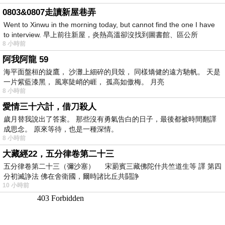
0803&0807走讀新屋巷弄
Went to Xinwu in the morning today, but cannot find the one I have
to interview. 早上前往新屋，炎熱高溫卻沒找到圖書館、區公所
8 小時前
阿我阿龍 59
海平面盤桓的旋鷹， 沙灘上細碎的貝殼， 同樣矯健的遠方馳帆。 天是
一片紫藍漆黑， 風寒陡峭的崕， 孤高如傲梅。 月亮
8 小時前
愛情三十六計，借刀殺人
歲月替我說出了答案。 那些沒有勇氣告白的日子，最後都被時間翻譯
成思念。 原來等待，也是一種深情。
8 小時前
大藏經22，五分律卷第二十三
五分律卷第二十三（彌沙塞） 宋罽賓三藏佛陀什共竺道生等 譯 第四
分初滅諍法 佛在舍衛國，爾時諸比丘共鬪諍
10 小時前