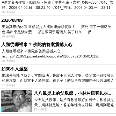
■潘文良著作集＞勵益品＞魚雁千里共今緣＞吉祥_046~050 ▽046_吉
祥。2006.04.02.日 08:21:40 ▽047_吉祥。2006.04.03.一 23:11:
16 小時前
2026/08/09
突如其來的休假 當然就是去找同學弄頭髮啦！ 笑死 選了一個奶灰
色 染出來是淺灰藍 崽崽跟同學兩個人 笑了好久 反
16 小時前
人類從哪裡來 ? 佛陀的答案震撼人心
人類從哪裡來 ? 佛陀的答案震撼人心
rischao421953.pixnet.net/blog/posts/926857528435010128
16 小時前
如來不入涅槃
惟諸菩薩能見我身，常聞我法，是故不言我入涅槃。聲聞弟子雖復發言
如來涅槃，而我實不入於涅槃。善男子！若我所有聲聞弟子說言如來入
17 小時前
八八風災上的父親節，小林村民難以抹滅的痛
今天是父親節，是所有爸爸最好的日子，爸爸就是
天，媽媽就是地；爸爸年輕出去賺錢，媽媽則是處
17 小時前
理家務，職業不分高低貴賤，只有人品才