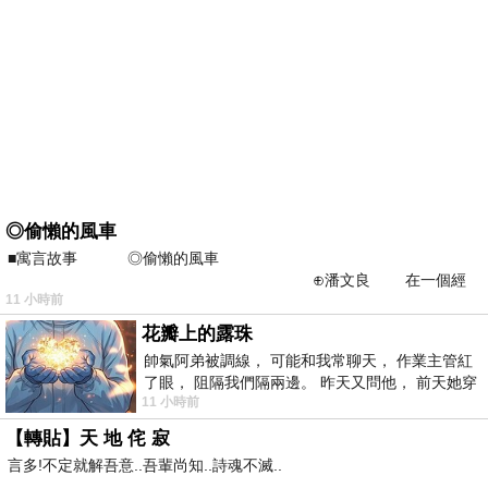
◎偷懶的風車
■寓言故事 ◎偷懶的風車
⊕潘文良 在一個經
11 小時前
常颳風的山丘上—&m
花瓣上的露珠
帥氣阿弟被調線， 可能和我常聊天， 作業主管紅
了眼， 阻隔我們隔兩邊。 昨天又問他， 前天她穿
11 小時前
什麼顏色衣服， 不經
【轉貼】天 地 侘 寂
言多!不定就解吾意..吾輩尚知..詩魂不滅..