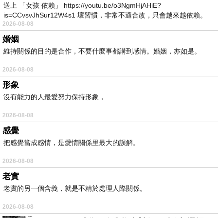
送上 「女孩 依賴」 https://youtu.be/o3NgmHjAHiE?
is=CCvsvJhSur12W4s1 壞習慣，非常不適合改，只會越來越依賴。
2026-08-08
我害怕的
婚姻
維持關係的目的是合作，不要什麼事都講到感情。婚姻，亦如是。
2026-08-08
形象
沒有能力的人最愛努力保持形象，
2026-08-08
感覺
把感覺當成感情，是愛情關係里最大的誤解。
2026-08-08
老實
老實的另一個含義，就是不精於處理人際關係。
2026-08-08