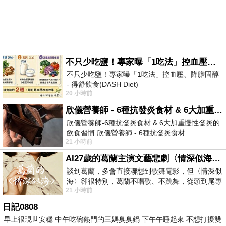
不只少吃鹽！專家曝「1吃法」控血壓、降膽固醇 - 得舒飲食(DASH Diet)
不只少吃鹽！專家曝「1吃法」控血壓、降膽固醇
- 得舒飲食(DASH Diet)
20 小時前
https://www.facebook.com/dietitiansophia/
posts/157966
欣儀營養師 - 6種抗發炎食材 & 6大加重慢性發炎的飲食習慣
欣儀營養師-6種抗發炎食材 & 6大加重慢性發炎的
飲食習慣 欣儀營養師 - 6種抗發炎食材
21 小時前
https://www.facebook.com/photo/?fbid=147
AI27歲的葛蘭主演文藝悲劇〈情深似海〉 #戀上老電影 #葛蘭 #粟子
談到葛蘭，多會直接聯想到歌舞電影，但〈情深似
海〉卻很特別，葛蘭不唱歌、不跳舞，從頭到尾專
21 小時前
心演戲。拍攝期間，經常工作超過12個鐘
日記0808
早上很現世安穩 中午吃碗熱門的三媽臭臭鍋 下午午睡起來 不想打擾雙