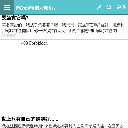
我的
最新文章
要坐實它嗎?
莫名其妙的，我成了惡婆婆？嗯，我想想，該坐實它嗎?面對一個想利
用你時才會開口叫你一聲“媽"的大人，面對二個想利用你時才會開
53 分鐘前
世上只有自己的媽媽好......
我在法國巴黎蒙難時期: 李登輝總統要我先去見章孝嚴先生 在國民政