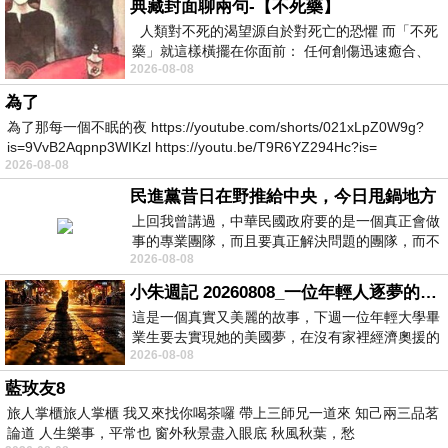
典藏封面聊兩句-【不死藥】
人類對不死的渴望源自於對死亡的恐懼 而「不死
藥」就這樣橫擺在你面前： 任何創傷迅速癒合、
2026-08-08
停止衰老、痛覺消失…堪
為了
為了那每一個不眠的夜 https://youtube.com/shorts/021xLpZ0W9g?
is=9VvB2Aqpnp3WIKzl https://youtu.be/T9R6YZ294Hc?is=
2026-08-08
民進黨昔日在野推給中央，今日甩鍋地方
上回我曾講過，中華民國政府要的是一個真正會做
事的專業團隊，而且要真正解決問題的團隊，而不
2026-08-08
是只會到處甩鍋的雙標團隊，最近民進黨
小朱週記 20260808_一位年輕人逐夢的真實故事
這是一個真實又美麗的故事，下週一位年輕大學畢
業生要去實現她的美國夢，在沒有家裡經濟奧援的
2026-08-08
情況下，靠著自我努力工作累積出國基
藍玫友8
旅人掌櫃旅人掌櫃 我又來找你喝茶囉 帶上三師兄一道來 知己兩三品茗
論道 人生樂事，平常也 窗外秋景盡入眼底 秋風秋葉，愁