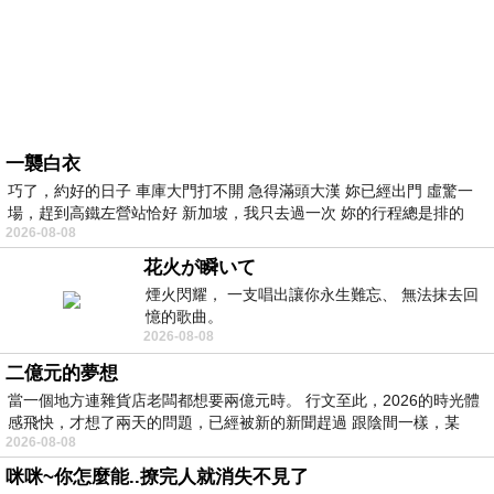
一襲白衣
巧了，約好的日子 車庫大門打不開 急得滿頭大漢 妳已經出門 虛驚一
場，趕到高鐵左營站恰好 新加坡，我只去過一次 妳的行程總是排的
2026-08-08
花火が瞬いて
煙火閃耀， 一支唱出讓你永生難忘、 無法抹去回
憶的歌曲。
2026-08-08
二億元的夢想
當一個地方連雜貨店老闆都想要兩億元時。 行文至此，2026的時光體
感飛快，才想了兩天的問題，已經被新的新聞趕過 跟陰間一樣，某
2026-08-08
咪咪~你怎麼能..撩完人就消失不見了