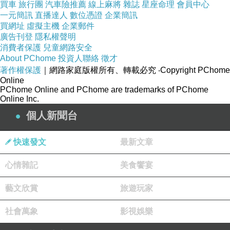
買車
旅行團
汽車險推薦
線上麻將
雜誌
星座命理
會員中心
一元簡訊
直播達人
數位憑證
企業簡訊
買網址
虛擬主機
企業郵件
廣告刊登
隱私權聲明
消費者保護
兒童網路安全
About PChome
投資人聯絡
徵才
著作權保護
｜網路家庭版權所有、轉載必究
‧Copyright PChome
Online
PChome Online and PChome are trademarks of PChome
Online Inc.
個人新聞台
快速發文
最新文章
心情雜記
美食饗宴
藝文欣賞
旅遊玩家
社會萬象
影視娛樂