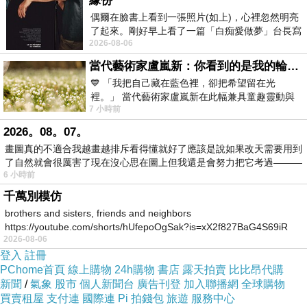
緣份
偶爾在臉書上看到一張照片(如上)，心裡忽然明亮
了起來。剛好早上看了一篇「白痴愛做夢」台長寫
2026-08-06
的貼文，在回顧年輕時瘋狂愛上
當代藝術家盧嵐新：你看到的是我的輪廓，還是你的故事？——藏在藍色裡的希望與光
💙 「我把自己藏在藍色裡，卻把希望留在光
裡。」 當代藝術家盧嵐新在此幅兼具童趣靈動與
7 小時前
抽象韻味的新作中，用湛藍的羽翼般色塊包覆著
2026。08。07。
畫圖真的不適合我越畫越排斥看得懂就好了應該是說如果改天需要用到
了自然就會很厲害了現在沒心思在圖上但我還是會努力把它考過———
6 小時前
千萬別模仿
brothers and sisters, friends and neighbors
https://youtube.com/shorts/hUfepoOgSak?is=xX2f827BaG4S69iR
2026-08-06
https
登入
註冊
PChome首頁
線上購物
24h購物
書店
露天拍賣
比比昂代購
新聞
/
氣象
股市
個人新聞台
廣告刊登
加入聯播網
全球購物
買賣租屋
支付連
國際連
Pi 拍錢包
旅遊
服務中心