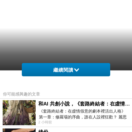
繼續閱讀
你可能感興趣的文章
和AI 共創小說，《套路終結者：在虛情假意的劇本裡活出人格》
《套路終結者：在虛情假意的劇本裡活出人格》
第一章：修羅場的序曲，誰在人設裡狂歡？ 麗思
2 小時前
卡爾頓酒店的總統套房內，燈光昏