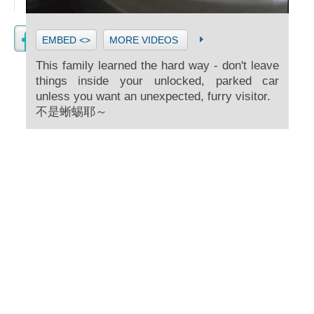
EMBED <>
MORE VIDEOS
This family learned the hard way - don't leave
things inside your unlocked, parked car
unless you want an unexpected, furry visitor.
不是蜥蜴耶～