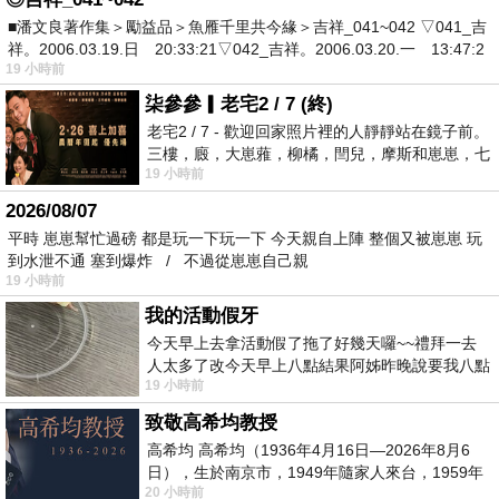
■潘文良著作集＞勵益品＞魚雁千里共今緣＞吉祥_041~042 ▽041_吉
祥。2006.03.19.日 20:33:21▽042_吉祥。2006.03.20.一 13:47:2
19 小時前
柒參參▎老宅2 / 7 (終)
老宅2 / 7 - 歡迎回家照片裡的人靜靜站在鏡子前。
三樓，廄，大崽蕥，柳橘，閆兒，摩斯和崽崽，七
19 小時前
個人整整齊齊地站在鏡框之外，如同
2026/08/07
平時 崽崽幫忙過磅 都是玩一下玩一下 今天親自上陣 整個又被崽崽 玩
到水泄不通 塞到爆炸 / 不過從崽崽自己親
19 小時前
我的活動假牙
今天早上去拿活動假了拖了好幾天囉~~禮拜一去
人太多了改今天早上八點結果阿姊昨晚說要我八點
19 小時前
去西螺農會~回到莿桐都8點半多了
致敬高希均教授
高希均 高希均（1936年4月16日—2026年8月6
日），生於南京市，1949年隨家人來台，1959年
20 小時前
赴美深造並取得經濟發展博士學位。曾任