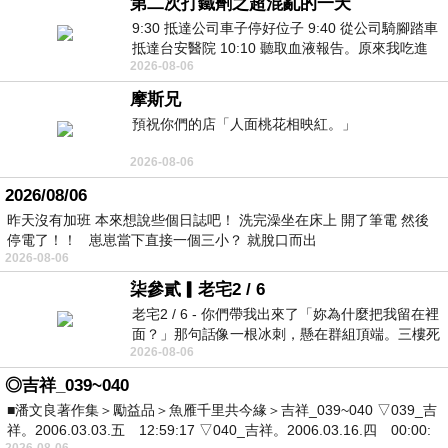
第二次打鐵劑之超混亂的一天
9:30 抵達公司車子停好位子 9:40 從公司騎腳踏車
抵達台安醫院 10:10 聽取血液報告。原來我吃進
2026-08-06
去的 B12 彌可保並非沒有吸收而是超
摩斯兄
預祝你們的店「人面桃花相映紅。」
2026-08-06
2026/08/06
昨天沒有加班 本來想說些個日誌吧！ 洗完澡坐在床上 開了筆電 然後
停電了！！ 崽崽當下直接一個三小？ 就脫口而出
2026-08-06
柒參貳▎老宅2 / 6
老宅2 / 6 - 你們帶我出來了「妳為什麼把我留在裡
面？」那句話像一根冰刺，懸在群組頂端。三樓死
2026-08-06
死盯著照片裡的人。那個人確實站在
◎吉祥_039~040
■潘文良著作集＞勵益品＞魚雁千里共今緣＞吉祥_039~040 ▽039_吉
祥。2006.03.03.五 12:59:17 ▽040_吉祥。2006.03.16.四 00:00:
2026-08-06