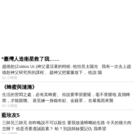
*臺灣人造衛星救了我……
趙德恕(Zoldos Ur.)神父還活著的時候: 他怕見太陽光 我有一次去上趙
德恕神父研究所的課程， 趙神父把窗簾放下， 他說:陽
10 小時前
《蜂蜜與漣漪》
生活的苦悶之處，必有其蜂蜜。 你說要學習蜜獾，毫不畏懼地 直搗蜂
窩，才能親嚐。 甚至練一身鐵布衫、金鐘罩， 在暴風雨來襲
10 小時前
藍玫友5
三師兄三師兄 你昨晚說不可以殺生 要我放過蟑螂給生路 今天的燉大肉
怎辦？ 你是否要虔誠茹素？ 蛤？別說師妹愛記仇 我希望
10 小時前