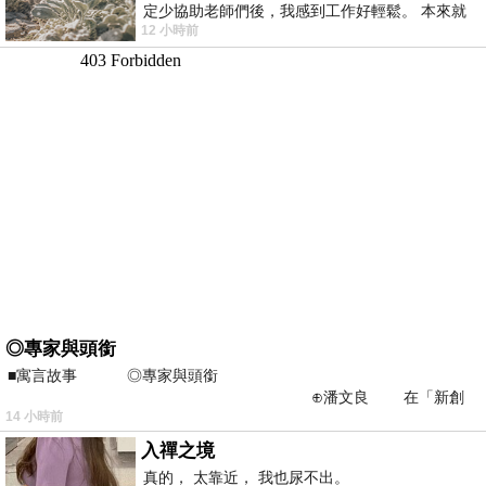
定少協助老師們後，我感到工作好輕鬆。 本來就
12 小時前
不是我的工作啊。 真
◎專家與頭銜
■寓言故事 ◎專家與頭銜
⊕潘文良 在「新創
14 小時前
之谷」裡——
入禪之境
真的， 太靠近， 我也尿不出。