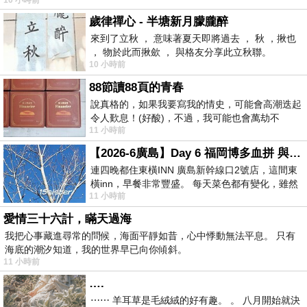
歲律禪心 - 半塘新月朦朧醉
來到了立秋 ， 意味著夏天即將過去 ， 秋 ，揪也
， 物於此而揪歛 ， 與格友分享此立秋聯。
10 小時前
88節讀88頁的青春
說真格的，如果我要寫我的情史，可能會高潮迭起
令人歎息！(好酸)，不過，我可能也會萬劫不
11 小時前
復...，每天跪鍵盤還是被判了花心的罪
【2026-6廣島】Day 6 福岡博多血拼 與機場接送少年司機深夜對談
連四晚都住東橫INN 廣島新幹線口2號店，這間東
橫inn，早餐非常豐盛。 每天菜色都有變化，雖然
11 小時前
看到工作人員拿出料理包加熱，但
愛情三十六計，瞞天過海
我把心事藏進尋常的問候，海面平靜如昔，心中悸動無法平息。 只有
海底的潮汐知道，我的世界早已向你傾斜。
11 小時前
….
⋯⋯ 羊耳草是毛絨絨的好有趣。 。 八月開始就決