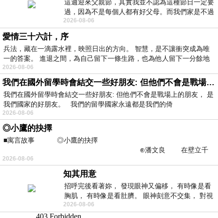
這週迎來父親節，其實我並不認為這種節日一定要
過，因為不是每個人都有好父母。而我們家是不過
2026-08-06
節的，平時也沒什麼儀式感，生活趨近冷
愛情三十六計，序
兵法，藏在一滴露水裡，映照日出的方向。 智慧，是不讓衝突成為唯
一的答案。 進退之間，為自己留下一條生路，也為他人留下一分餘地
2026-08-06
我們在國外留學時會結交一些好朋友: 但他們不會是戰場上的朋友
我們在國外留學時會結交一些好朋友: 但他們不會是戰場上的朋友， 是
我們國家的好朋友。 我們的留學國家永遠都是我們的倚
2026-08-06
◎小鷹的抉擇
■寓言故事 ◎小鷹的抉擇
⊕潘文良 在壁立千
2026-08-06
仞的懸崖上，有一座遮天蔽
知其用意
招呼完後看著妳， 發現眼神又偏移， 有時像是看
胸肌， 有時像是看肚臍。 眼神刻意不交集， 對視
2026-08-06
視線不對齊， 讓我很難不