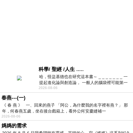
科學/ 聖經 /人生 .....
哈，怪盜基德也在研究這本書～ _ _ _ _ _ _ _ 一
提起進化論與創造論， 一般人的腦袋裡可能第一
2026-08-06
時間就有「 進化論很科
春燕---(一)
《 春 燕 》 一、回來的燕子 「阿公，為什麼我的名字裡有燕？」 那
年，何春燕五歲，坐在後台戲箱上，看外公何安慶縫補一
2026-08-06
媽媽的需求
2026 年 8 月 6 日我希望能有靈感，平靜的心，寫《媽媽》這系列好久