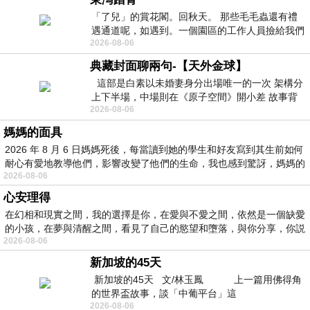
「了兒」的賞花閣。回秋天。 那些毛毛蟲還有禮
遇通道呢，如遇到。一個園區的工作人員撿給我們
2026-08-06
細賞。
典藏封面聊兩句-【天外金球】
這部是白素以未婚妻身分出場唯一的一次 架構分
上下半場，中場則在《原子空間》開小差 故事背
2026-08-06
景影射西藏境外流亡 地下組織
媽媽的面具
2026 年 8 月 6 日媽媽死後，每當讀到她的學生和好友寫到其生前如何
耐心有愛地教導他們，影響改變了他們的生命，我也感到驚訝，媽媽的
2026-08-06
心安理得
在幻相和現實之間，我的選擇是你，在愛與不愛之間，依然是一個缺愛
的小孩，在夢與清醒之間，看見了自己的慾望和墮落，與你分享，你説
2026-08-06
新加坡的45天
新加坡的45天 文/林玉鳳 上一篇用佛得角
的世界盃故事，談「中葡平台」這
2026-08-06