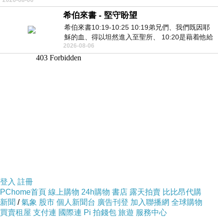
希伯來書 - 堅守盼望
希伯來書10:19-10:25 10:19弟兄們、我們既因耶
穌的血、得以坦然進入至聖所、 10:20是藉着他給
2026-08-06
我們開了一條又新又活的路從幔子經過
登入
註冊
PChome首頁
線上購物
24h購物
書店
露天拍賣
比比昂代購
新聞
/
氣象
股市
個人新聞台
廣告刊登
加入聯播網
全球購物
買賣租屋
支付連
國際連
Pi 拍錢包
旅遊
服務中心