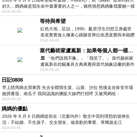
好久，媽媽確是我生命中最重要的人之一，雖然很想媽媽像我愛她一樣
2026-08-06
等待與希望
紅色大地，莊喆，1990。亂世浮生仍想立身處世
老老實實做人撫著心跳聽音辨位依憑直覺與本能鑽
2026-08-06
向裂隙的亮處探索另一個心聲另一個共鳴的
當代藝術家盧嵐新：如果每個人都一樣，這世界該有多無聊？
🏛️ 「他們說我不像。」「我笑了。」 當代藝術家
盧嵐新在此幅兼具古典典雅與當代抽象語彙的新作
2026-08-06
中，以沈靜的藍色空間為背景，描繪了
日記0806
早上陪周媽去買東西 先去全聯買生菜、山葵、沙拉 然後走在保安市場
她買番茄、南瓜子 我與認識的攤販大姊們打招呼 又被周媽唸：
2026-08-06
媽媽的優點
2026 年 8 月 6 日媽媽從前在《北窗內外》散文中寫到理想的遊俠生
活：不結婚、不生孩子、交女朋友、做喜歡的事業、單獨遊走江
2026-08-06
湖⋯⋯，