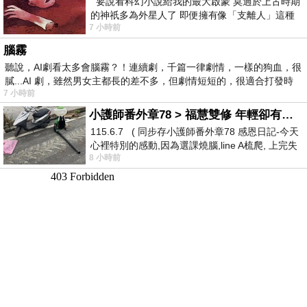
要說看科幻小說給我的最大啟蒙 莫過於上古時期
的神祇多為外星人了 即便擁有像「支離人」這種
7 小時前
驚世駭俗的神通法門 也未必讀
腦霧
聽說，AI劇看太多會腦霧？！連續劇，千篇一律劇情，一樣的狗血，很
膩...AI 劇，雖然男女主都長的差不多，但劇情短短的，很適合打發時
7 小時前
小護師番外章78 > 福慧雙修 年輕卻有個老靈魂 ㄑ金剛經〉podcast
115.6.7 ( 同步存小護師番外章78 感恩日記-今天
心裡特別的感動,因為選課燒腦,line A梳爬, 上完失
8 小時前
智課的她,特來傾