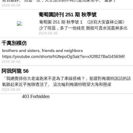
2026-08-06
葡萄園詩刊 251 期 秋季號
葡萄園 251 期 秋季號 1 《詩寫大安森林公園》
少了喧囂，多了一份綠意 難能可貴水泥叢林多出
2026-08-06
一
千萬別模仿
brothers and sisters, friends and neighbors
https://youtube.com/shorts/hUfepoOgSak?is=xX2f827BaG4S69iR
2026-08-06
https
阿我阿龍 56
「我總覺得你大老遠跑來不是為了牽線搭橋？」龍疆對梅麗特說話的語
氣聽起來近乎無聊透頂了。 這次輪到梅麗特眺望大海和懸崖
2026-08-06