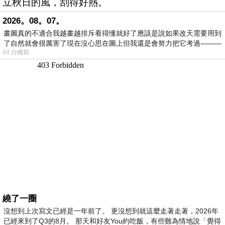
立秋日的風，刮得好熱。
2026。08。07。
畫圖真的不適合我越畫越排斥看得懂就好了應該是說如果改天需要用到
了自然就會很厲害了現在沒心思在圖上但我還是會努力把它考過———
44 分鐘前
繞了一圈
沒想到上次寫文已經是一年前了。 更沒想到就這麼走著走著，2026年
已經來到了Q3的8月。 那天和好友You約吃飯，有些難為情地說「覺得