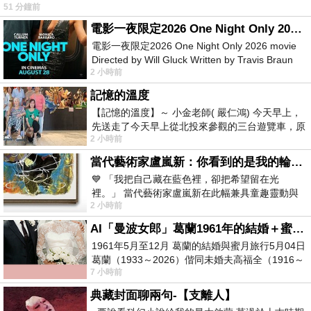
51 分鐘前
電影一夜限定2026 One Night Only 2026 movie
電影一夜限定2026 One Night Only 2026 movie
Directed by Will Gluck Written by Travis Braun
2 小時前
Starring Monica Barbaro
記憶的溫度
【記憶的溫度】～ 小金老師( 嚴仁鴻) 今天早上，
先送走了今天早上從北投來參觀的三台遊覽車，原
2 小時前
以為展場已經差不多要安靜下來，卻發
當代藝術家盧嵐新：你看到的是我的輪廓，還是你的故事？——藏在藍色裡的希望與光
💙 「我把自己藏在藍色裡，卻把希望留在光
裡。」 當代藝術家盧嵐新在此幅兼具童趣靈動與
2 小時前
抽象韻味的新作中，用湛藍的羽翼般色塊包覆著
AI「曼波女郎」葛蘭1961年的結婚＋蜜月旅行 #戀上老電影 #葛蘭 #粟子
1961年5月至12月 葛蘭的結婚與蜜月旅行5月04日
葛蘭（1933～2026）偕同未婚夫高福全（1916～
7 小時前
2004）乘郵輪赴倫敦6月15日於英國倫敦St.S
典藏封面聊兩句-【支離人】