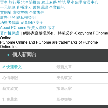
買車
旅行團
汽車險推薦
線上麻將
雜誌
星座命理
會員中心
一元簡訊
直播達人
數位憑證
企業簡訊
買網址
虛擬主機
企業郵件
廣告刊登
隱私權聲明
消費者保護
兒童網路安全
About PChome
投資人聯絡
徵才
著作權保護
｜網路家庭版權所有、轉載必究
‧Copyright PChome
Online
PChome Online and PChome are trademarks of PChome
Online Inc.
個人新聞台
快速發文
最新文章
心情雜記
美食饗宴
藝文欣賞
旅遊玩家
社會萬象
影視娛樂