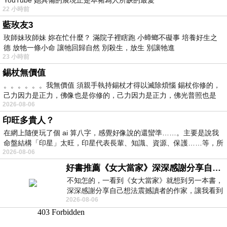
22 小時前
藍玫友3
玫師妹玫師妹 妳在忙什麼？ 滿院子裡瞎跑 小蟑螂不礙事 培養好生之
德 放牠一條小命 讓牠回歸自然 別殺生，放生 別讓牠進
23 小時前
錫杖無價值
。。。。。。我無價值 須親手執持錫杖才得以滅除煩惱 錫杖你修的，
己力因力是正力，佛像也是你修的，己力因力是正力，佛光普照也是
2026-08-06
印旺多貴人？
在網上隨便玩了個 ai 算八字，感覺好像說的還蠻準……。主要是說我
命盤結構「印星」太旺，印星代表長輩、知識、資源、保護……等，所
2026-08-06
好書推薦《女大當家》深深感謝分享自己想法震撼讀者的作家，讓我看到不同樣貌的家庭！
不知怎的，一看到《女大當家》就想到另一本書，
深深感謝分享自己想法震撼讀者的作家，讓我看到
2026-08-06
不同樣貌的家庭！ 《女大