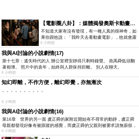
【電影圈八卦】：媒體揭發奧斯卡動畫項目投票醜聞！好萊塢為什麼看不起動畫電影？
不知道大家有沒有發現，有一種人真的很神奇，如
果你跟他說：「我昨天去看動畫電影」，他就會露
8 小時前
出一種慈祥的微笑，然後問你是不是陪小
我與AI討論的小說劇情(17)
第十七章：遺失時代的人 辦公室裡安靜得只剩時鐘聲。 堯禹舜低頭翻
著相簿。 照片中的袁年，始終與人群保持距離。 別人在聊天。
8 小時前
知幻即離，不作方便，離幻即覺，亦無漸次
。。。。。。。。。。
8 小時前
我與AI討論的小說劇情(16)
第16章 世界的另一面 虞正舜的家附近開始有不尋常的動靜，虞正舜
母親都發現好像有被跟蹤的感覺，而虞正舜的父親則被要求請無薪假，
8 小時前