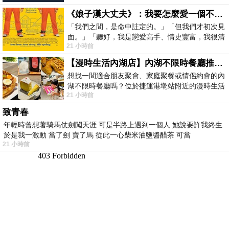
《娘子漢大丈夫》：我要怎麼愛一個不存在的人？
「我們之間，是命中註定的。」「但我們才初次見
面。」「聽好，我是戀愛高手、情史豐富，我很清
21 小時前
楚這種感覺，你我之間的那種感覺，現
【漫時生活內湖店】內湖不限時餐廳推薦｜捷運港墘站美食，聚餐、約會、家庭聚會首選，正餐甜點一次滿足
想找一間適合朋友聚會、家庭聚餐或情侶約會的內
湖不限時餐廳嗎？位於捷運港墘站附近的漫時生活
21 小時前
內湖店，從捷運站步行約4分鐘即可抵
致青春
年輕時曾想著騎馬仗劍闖天涯 可是半路上遇到一個人 她說要許我終生
於是我一激動 當了劍 賣了馬 從此一心柴米油鹽醬醋茶 可當
21 小時前