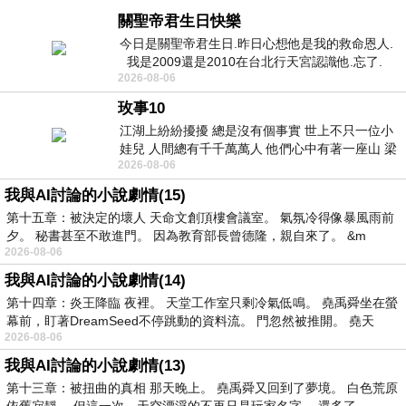
關聖帝君生日快樂
今日是關聖帝君生日.昨日心想他是我的救命恩人.
我是2009還是2010在台北行天宮認識他.忘了.
2026-08-06
一個奇摩交友的網友學
玫事10
江湖上紛紛擾擾 總是沒有個事實 世上不只一位小
娃兒 人間總有千千萬萬人 他們心中有著一座山 梁
2026-08-06
山佛山泰華衡恆嵩 一山之高
我與AI討論的小說劇情(15)
第十五章：被決定的壞人 天命文創頂樓會議室。 氣氛冷得像暴風雨前
夕。 秘書甚至不敢進門。 因為教育部長曾德隆，親自來了。 &m
2026-08-06
我與AI討論的小說劇情(14)
第十四章：炎王降臨 夜裡。 天堂工作室只剩冷氣低鳴。 堯禹舜坐在螢
幕前，盯著DreamSeed不停跳動的資料流。 門忽然被推開。 堯天
2026-08-06
我與AI討論的小說劇情(13)
第十三章：被扭曲的真相 那天晚上。 堯禹舜又回到了夢境。 白色荒原
依舊寂靜。 但這一次，天空漂浮的不再只是玩家名字。 還多了