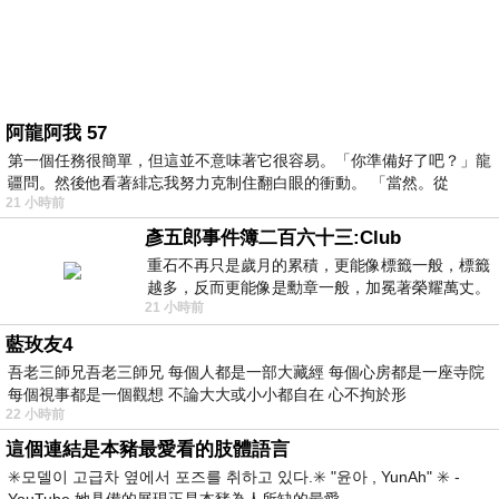
阿龍阿我 57
第一個任務很簡單，但這並不意味著它很容易。「你準備好了吧？」龍
疆問。然後他看著緋忘我努力克制住翻白眼的衝動。 「當然。從
21 小時前
彥五郎事件簿二百六十三:Club
重石不再只是歲月的累積，更能像標籤一般，標籤
越多，反而更能像是勳章一般，加冕著榮耀萬丈。
21 小時前
習慣一如縱容，成了再難輕輕放下的罪證
藍玫友4
吾老三師兄吾老三師兄 每個人都是一部大藏經 每個心房都是一座寺院
每個視事都是一個觀想 不論大大或小小都自在 心不拘於形
22 小時前
這個連結是本豬最愛看的肢體語言
✳️모델이 고급차 옆에서 포즈를 취하고 있다.✳️ "윤아 , YunAh" ✳️ -
YouTube 她具備的展現正是本豬為人所缺的最愛