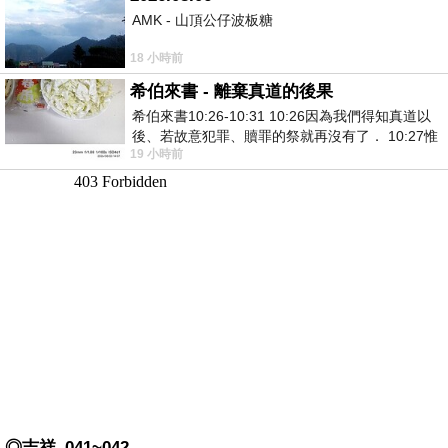
AMK - 山頂公仔波板糖
18 小時前
希伯來書 - 離棄真道的後果
希伯來書10:26-10:31 10:26因為我們得知真道以
後、若故意犯罪、贖罪的祭就再沒有了． 10:27惟
19 小時前
有戰懼等候審判和那燒滅眾敵人的烈火
◎吉祥_041~042