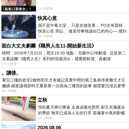
14 小時前
快其心意
我不是中毒太深， 只是在做笑果， PO文有題材，
快其心意 而以， 做某些事情讓自己的內心--- 感到
16 小時前
愉快。
面白大丈夫劇團《職男人生11-開始新生活》
時間：2026年7月31日，周五19:30 地點：北藝中心球劇場 這是第二
次看該團《職男人生》系列的現場演出，感覺新鮮度、喜劇感
17 小時前
。讀後。
看完三樓的老宅2雖然明天才有後記其實中間到第三集有停更幾天才又
繼續 續更讓我那時又重新看一次因為三樓寫的故事 都需要沉浸且要帶
18 小時前
有
立秋
預告夏天將行漸遠 走過這陽光普照 卻又充滿逝去
的季節 無常已成為人生的日常 當擁著今夜的歡暢
18 小時前
舒心 轉眼驟成昨日 而明晨 太陽
2026.08.06