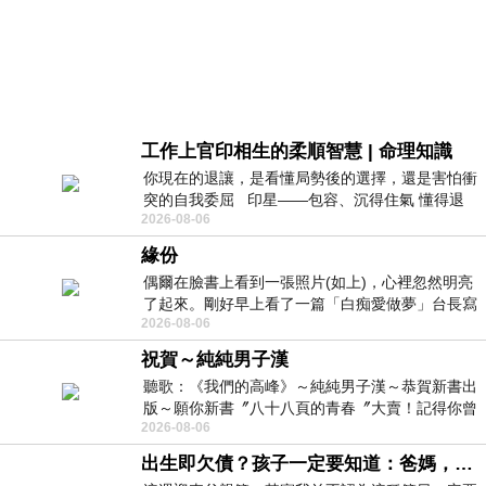
工作上官印相生的柔順智慧 | 命理知識
你現在的退讓，是看懂局勢後的選擇，還是害怕衝
突的自我委屈 印星——包容、沉得住氣 懂得退
2026-08-06
一步觀察，不會
緣份
偶爾在臉書上看到一張照片(如上)，心裡忽然明亮
了起來。剛好早上看了一篇「白痴愛做夢」台長寫
2026-08-06
的貼文，在回顧年輕時瘋狂愛上
祝賀～純純男子漢
聽歌：《我們的高峰》～純純男子漢～恭賀新書出
版～願你新書〞八十八頁的青春〞大賣！記得你曾
2026-08-06
經在我的版留言…「好讚的圖^^感覺大家
出生即欠債？孩子一定要知道：爸媽，其實我不欠你們