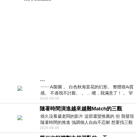
…
⋯⋯ Ai製圖 。 白色秋海棠花的幻形。 整體很Ai質
感。 不過我不討厭。 。 ... 嗯，我滿意了！ 。 🐻
2026-08-06
昨中
隨著時間演進越來越難Match的三觀
很久沒看葳老闆的影片 這部還蠻推薦的 但 我發現
隨著時間的推進 強調個人自由不忍耐 想要找三觀
2026-08-06
接近的不要說對象 連朋友都超