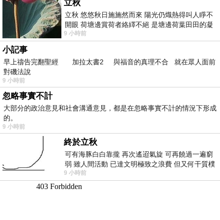
立秋
立秋 悠悠秋日施施然而來 陽光仍熾熱得叫人睜不
開眼 荷塘邊賞荷者絡繹不絕 是塘邊荷葉田田的凝
9 小時前
望 風中飄逸的是映日荷花別樣紅
小記事
早上禱告完翻聖經 加拉太書2 與福音的真理不合 就在眾人面前
對磯法說
9 小時前
忽略事實不計
大部分的政治意見和社會溝通意見，都是在忽略事實不計的情況下形成
的。
9 小時前
終於立秋
可有海豚白白靠攏 再次遙迢氣旋 可再饒過一遍窮
弱 雖人間活動 已達文明極致之浪費 但又何干質樸
9 小時前
者 只能白白陪葬