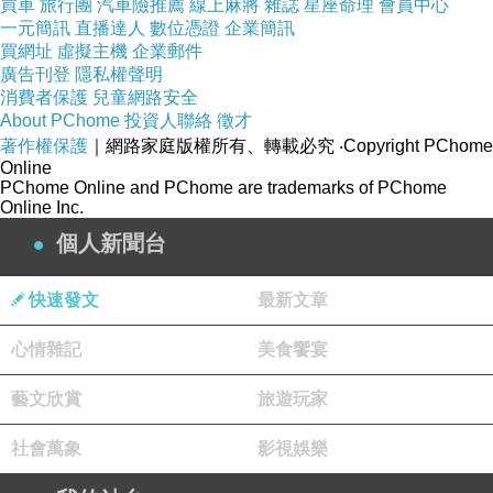
側邊單層網布設計 透氣、不悶熱，不時散發隱約
買車
旅行團
汽車險推薦
線上麻將
雜誌
星座命理
會員中心
一元簡訊
直播達人
數位憑證
企業簡訊
的性感
買網址
虛擬主機
企業郵件
脅邊8.5cm單膠條設計，幫助胸部穩定集中不位
廣告刊登
隱私權聲明
消費者保護
移。
兒童網路安全
About PChome
投資人聯絡
徵才
標準型三排二扣設計有效增加拉提力，提高穿著
著作權保護
｜網路家庭版權所有、轉載必究
‧Copyright PChome
穩定度，輕鬆打造平滑美背。
Online
PChome Online and PChome are trademarks of PChome
肩帶簡約可拆可調 設計美觀輕盈，舒適提拉。
Online Inc.
B/C罩下厚上薄1CM
個人新聞台
快速發文
最新文章
心情雜記
美食饗宴
藝文欣賞
旅遊玩家
社會萬象
影視娛樂