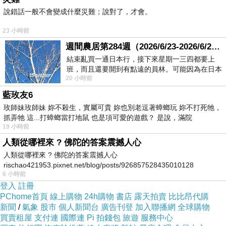
說錯話一般不會變成什麼災難；說對了，才會。
量優惠↓↓↓
23 小時前
週間農居第284週（2026/6/23-2026/6/24) 夏至 金黃稻浪洋溢豐收喜悅
結束亂買一通日本行，接下來星期一三四都要上
班，而且還要開到有點遠的員林。可能因為在日本
【 【伊黛爾】浪漫刺繡蕾絲1/2杯半罩性感內
20 小時前
花不少錢，星期一出門上班時，心裡沒有一
衣褲4套組 】
藍玫友6
玫師妹玫師妹 妳不殺生，實屬可貴 妳也別老逗著蟑螂玩 妳不打死牠，
抓弄牠 這...打蟑螂當打地鼠 也是項可愛的遊戲？ 是說，滿院
19 小時前
《商品說明》
人類從哪裡來 ? 佛陀的答案震撼人心
浪漫四色蕾絲內衣，蕾絲葉印刺繡包覆整個罩杯
人類從哪裡來 ? 佛陀的答案震撼人心
表面
rischao421953.pixnet.net/blog/posts/926857528435010128
6 小時前
中間蝴蝶結輕描點綴優雅又不失可愛
登入
註冊
半罩集中設計，可依各種場合輕鬆拆換肩帶
PChome首頁
線上購物
24h購物
書店
露天拍賣
比比昂代購
新聞
/
氣象
股市
個人新聞台
廣告刊登
加入聯播網
全球購物
穿著低胸洋裝、禮服，也不用怕外露
買賣租屋
支付連
國際連
Pi 拍錢包
旅遊
服務中心