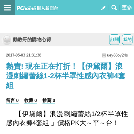
勸敗哥的購物心得
訂閱
我的
2017-05-03 21:31:38
uey88oy24s
熱賣! 現在正在打折！【伊黛爾】浪
漫刺繡蕾絲1-2杯半罩性感內衣褲4套
組
留言 0
收藏 0
推薦 0
「 【伊黛爾】浪漫刺繡蕾絲1/2杯半罩性
感內衣褲4套組 」價格PK大～平～台！