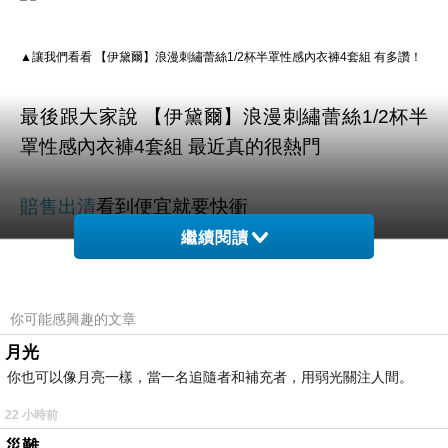
▲讓我們看看 【伊黛爾】浪漫刺繡蕾絲1/2杯半罩性感內衣褲4套組 有多讚！
最後跟大家說 【伊黛爾】浪漫刺繡蕾絲1/2杯半
罩性感內衣褲4套組 最近真的很熱門
賠售出清
看到便宜就要快衝
繼續閱讀
有可能下一分鐘就缺貨了！！
你可能感興趣的文章
其他價格的部份及細節
激安
★寫在這邊★
月光
你也可以像月亮一樣，當一名追隨者和補充者，用弱光關注人間。
商品的介紹寫在下面可以先稍微看看！
22 小時前
當紅網路話題
快速到貨網拍
↓↓↓今日馬上購的限
災難