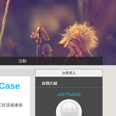
活動
Case
自我介紹
udk75vkl35
了,正好這個連假