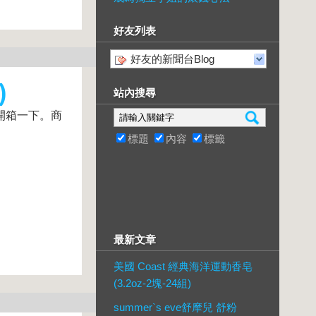
好友列表
好友的新聞台Blog
)
站內搜尋
它開箱一下。商
標題
內容
標籤
最新文章
美國 Coast 經典海洋運動香皂
(3.2oz-2塊-24組)
summer`s eve舒摩兒 舒粉