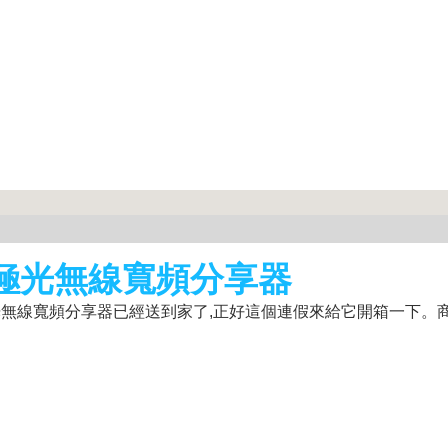
旗艦黑極光無線寬頻分享器
艦黑極光無線寬頻分享器已經送到家了,正好這個連假來給它開箱一下。