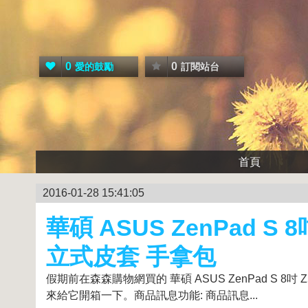
0
0
愛的鼓勵
訂閱站台
首頁
2016-01-28 15:41:05
華碩 ASUS ZenPad S 8吋
立式皮套 手拿包
假期前在森森購物網買的 華碩 ASUS ZenPad S 8吋 Z
來給它開箱一下。商品訊息功能: 商品訊息...