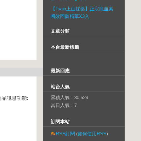
【Tsaio上山採藥】正宗龍血素
瞬效回齡精華X3入
文章分類
本台最新標籤
最新回應
站台人氣
累積人氣：
30,529
商品訊息功能:
當日人氣：
7
訂閱本站
RSS訂閱
(
如何使用RSS
)