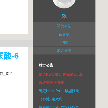
關於本站
留言板
地圖
加入好友
尿酸-6
站方公告
值組ICY
加入PS女孩 組隊瘋搶2百萬
超取登記送咖啡
綁定Hami Point 1點抵1元
1分鐘快速揪痛！
成為獨立小姐的滾錢心法