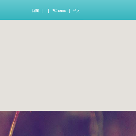
|
|
|
新聞
PChome
登入