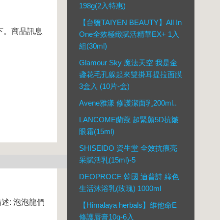
198g(2入特惠)
【台鹽TAIYEN BEAUTY】All In
箱一下。商品訊息
One全效極緻賦活精華EX+ 1入
組(30ml)
Glamour Sky 魔法天空 我是金
盞花毛孔躲起來雙掛耳提拉面膜
3盒入 (10片-盒)
Avene雅漾 修護潔面乳200ml..
LANCOME蘭蔻 超緊顏5D抗皺
眼霜(15ml)
SHISEIDO 資生堂 全效抗痕亮
采賦活乳(15ml)-5
DEOPROCE 韓國 迪普詩 綠色
生活沐浴乳(玫瑰) 1000ml
述: 泡泡龍們
【Himalaya herbals】維他命E
修護唇膏10g-6入