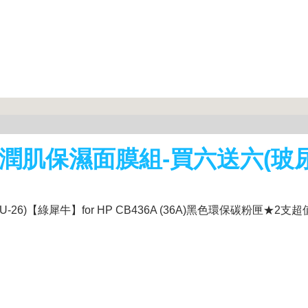
la丰潤肌保濕面膜組-買六送六(玻
6)【綠犀牛】for HP CB436A (36A)黑色環保碳粉匣★2支超