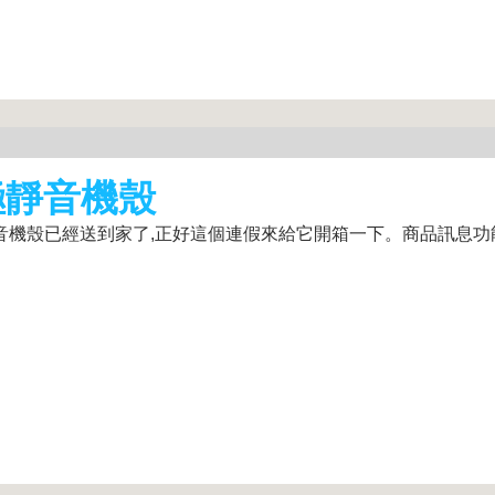
小 極靜音機殼
)小 極靜音機殼已經送到家了,正好這個連假來給它開箱一下。商品訊息功