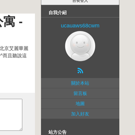
自我介紹
 -
ucauaws68cwm
了北京艾麗華麗
0^而且聽說這
關於本站
留言板
地圖
加入好友
站方公告