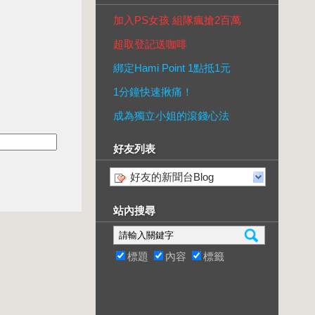
加入PS女孩 組隊瘋搶2百萬
超取登記送咖啡
綁定Hami Point 1點抵1元
1分鐘快速揪痛！
成為獨立小姐的滾錢心法
好友列表
好友的新聞台Blog
站內搜尋
標題
內容
標籤