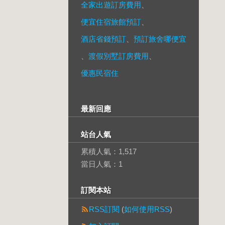
全家出遊訂房費用
、
便宜住宿旅館預訂
、
酒店省錢預訂
、
預訂旅舍哪便宜
、
渡假別墅訂房費用
、
優惠民宿住
最新回應
站台人氣
累積人氣：
1,517
當日人氣：
1
訂閱本站
RSS訂閱
(
如何使用RSS
)