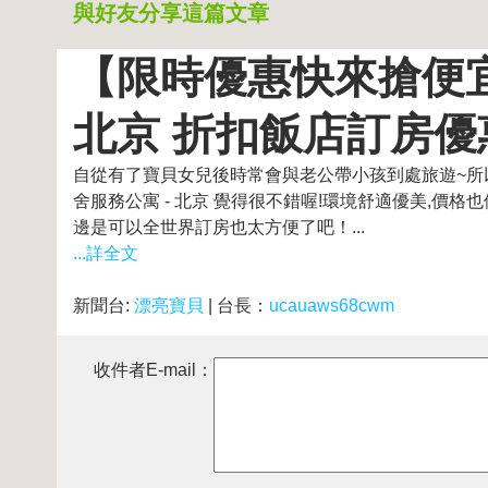
與好友分享這篇文章
【限時優惠快來搶便宜
北京 折扣飯店訂房優
自從有了寶貝女兒後時常會與老公帶小孩到處旅遊~所
舍服務公寓 - 北京 覺得很不錯喔!環境舒適優美,價
邊是可以全世界訂房也太方便了吧！...
...詳全文
新聞台:
漂亮寶貝
| 台長：
ucauaws68cwm
收件者E-mail：