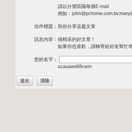
請以分號區隔每個E-mail
例如：john@pchome.com.tw;mary@
信件標題：
與你分享這篇文章
訊息內容：
很精采的好文章！
如果你也喜歡，請轉寄給好友幫忙
您的名字：
ucauaws68cwm