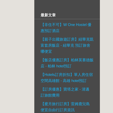
最新文章
【非住不可】W One Hostel 優
惠預訂酒店
【親子出國旅遊訂房】紐華克凱
富套房飯店 - 紐華克 預訂旅舍
哪便宜
【飯店優惠訂房】柏林英賽德飯
店 - 柏林 hotel預訂
【Hotels訂房折扣】單人房住宿
空間高雄館 - 高雄 hotel預訂
【訂房優惠】寶塔之家 - 清邁
訂旅館費用
【蜜月旅行訂房】雷姆鹿兒島
便宜自由行訂房資訊