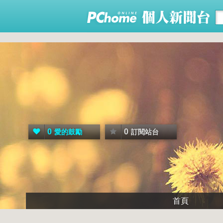
0
0
愛的鼓勵
訂閱站台
首頁