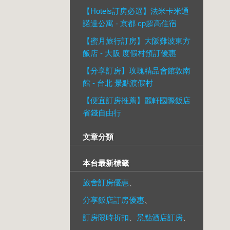
【Hotels訂房必選】法米卡米通
諾達公寓 - 京都 cp超高住宿
【蜜月旅行訂房】大阪難波東方
飯店 - 大阪 度假村預訂優惠
【分享訂房】玫瑰精品會館敦南
館 - 台北 景點渡假村
【便宜訂房推薦】麗軒國際飯店
省錢自由行
文章分類
本台最新標籤
旅舍訂房優惠
、
分享飯店訂房優惠
、
訂房限時折扣
、
景點酒店訂房
、