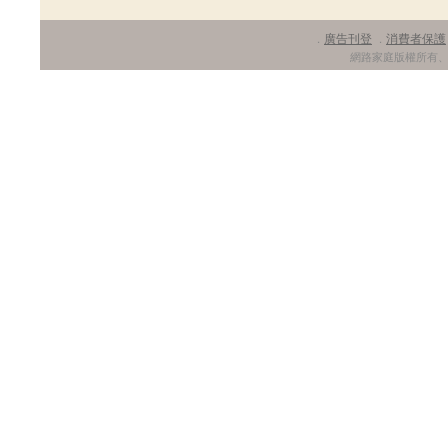
廣告刊登
消費者保護
．
．
網路家庭版權所有、轉載必究