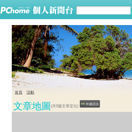
首頁
活動
文章地圖
外連語法
(共
0
篇文章定位)