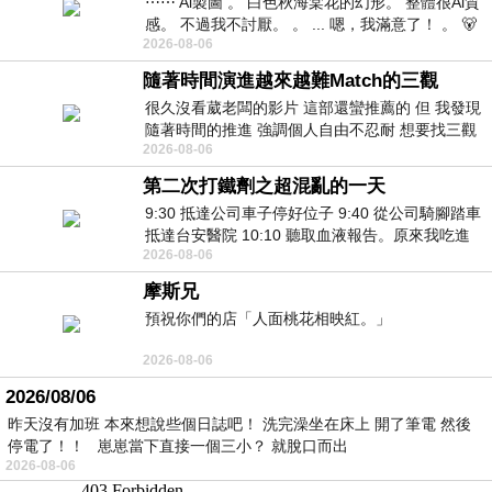
⋯⋯ Ai製圖 。 白色秋海棠花的幻形。 整體很Ai質
感。 不過我不討厭。 。 ... 嗯，我滿意了！ 。 🐻
2026-08-06
昨中
隨著時間演進越來越難Match的三觀
很久沒看葳老闆的影片 這部還蠻推薦的 但 我發現
隨著時間的推進 強調個人自由不忍耐 想要找三觀
2026-08-06
接近的不要說對象 連朋友都超
第二次打鐵劑之超混亂的一天
9:30 抵達公司車子停好位子 9:40 從公司騎腳踏車
抵達台安醫院 10:10 聽取血液報告。原來我吃進
2026-08-06
去的 B12 彌可保並非沒有吸收而是超
摩斯兄
預祝你們的店「人面桃花相映紅。」
2026-08-06
2026/08/06
昨天沒有加班 本來想說些個日誌吧！ 洗完澡坐在床上 開了筆電 然後
停電了！！ 崽崽當下直接一個三小？ 就脫口而出
2026-08-06