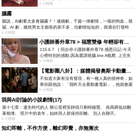
4 小時前
驚世駭俗的神通法門 也未必讀
腦霧
聽說，AI劇看太多會腦霧？！連續劇，千篇一律劇情，一樣的狗血，很
膩...AI 劇，雖然男女主都長的差不多，但劇情短短的，很適合打發時
4 小時前
小護師番外章78 > 福慧雙修 年輕卻有個老靈魂 ㄑ金剛經〉podcast
115.6.7 ( 同步存小護師番外章78 感恩日記-今天
心裡特別的感動,因為選課燒腦,line A梳爬, 上完失
5 小時前
智課的她,特來傾
【電影圈八卦】：媒體揭發奧斯卡動畫項目投票醜聞！好萊塢為什麼看不起動畫電影？
不知道大家有沒有發現，有一種人真的很神奇，如
果你跟他說：「我昨天去看動畫電影」，他就會露
5 小時前
出一種慈祥的微笑，然後問你是不是陪小
我與AI討論的小說劇情(17)
第十七章：遺失時代的人 辦公室裡安靜得只剩時鐘聲。 堯禹舜低頭翻
著相簿。 照片中的袁年，始終與人群保持距離。 別人在聊天。
5 小時前
知幻即離，不作方便，離幻即覺，亦無漸次