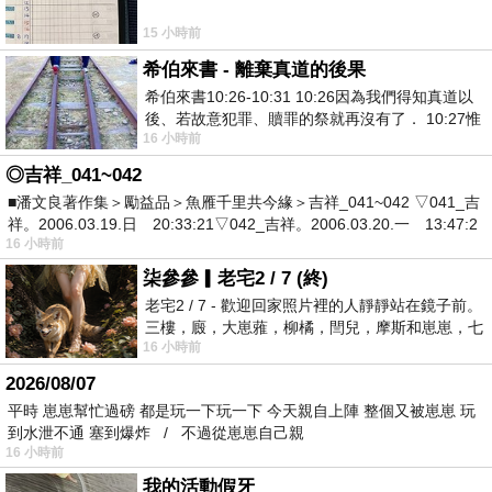
15 小時前
希伯來書 - 離棄真道的後果
希伯來書10:26-10:31 10:26因為我們得知真道以
後、若故意犯罪、贖罪的祭就再沒有了． 10:27惟
16 小時前
有戰懼等候審判和那燒滅眾敵人的烈火
◎吉祥_041~042
■潘文良著作集＞勵益品＞魚雁千里共今緣＞吉祥_041~042 ▽041_吉
祥。2006.03.19.日 20:33:21▽042_吉祥。2006.03.20.一 13:47:2
16 小時前
柒參參▎老宅2 / 7 (終)
老宅2 / 7 - 歡迎回家照片裡的人靜靜站在鏡子前。
三樓，廄，大崽蕥，柳橘，閆兒，摩斯和崽崽，七
16 小時前
個人整整齊齊地站在鏡框之外，如同
2026/08/07
平時 崽崽幫忙過磅 都是玩一下玩一下 今天親自上陣 整個又被崽崽 玩
到水泄不通 塞到爆炸 / 不過從崽崽自己親
16 小時前
我的活動假牙