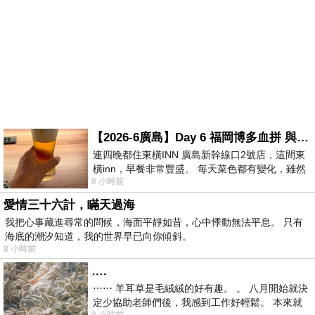
【2026-6廣島】Day 6 福岡博多血拼 與機場接送少年司機深夜對談
連四晚都住東橫INN 廣島新幹線口2號店，這間東
橫inn，早餐非常豐盛。 每天菜色都有變化，雖然
8 小時前
看到工作人員拿出料理包加熱，但
愛情三十六計，瞞天過海
我把心事藏進尋常的問候，海面平靜如昔，心中悸動無法平息。 只有
海底的潮汐知道，我的世界早已向你傾斜。
8 小時前
….
⋯⋯ 羊耳草是毛絨絨的好有趣。 。 八月開始就決
定少協助老師們後，我感到工作好輕鬆。 本來就
9 小時前