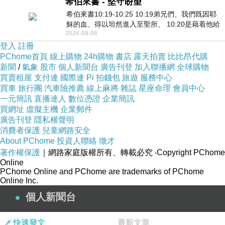
希伯來書 - 堅守盼望
希伯來書10:19-10:25 10:19弟兄們、我們既因耶
穌的血、得以坦然進入至聖所、 10:20是藉着他給
2026-08-06
我們開了一條又新又活的路從幔子經過
登入
註冊
PChome首頁
線上購物
24h購物
書店
露天拍賣
比比昂代購
新聞
/
氣象
股市
個人新聞台
廣告刊登
加入聯播網
全球購物
買賣租屋
支付連
國際連
Pi 拍錢包
旅遊
服務中心
買車
旅行團
汽車險推薦
線上麻將
雜誌
星座命理
會員中心
一元簡訊
直播達人
數位憑證
企業簡訊
買網址
虛擬主機
企業郵件
廣告刊登
隱私權聲明
消費者保護
兒童網路安全
About PChome
投資人聯絡
徵才
著作權保護
｜網路家庭版權所有、轉載必究
‧Copyright PChome
Online
PChome Online and PChome are trademarks of PChome
Online Inc.
個人新聞台
快速發文
最新文章