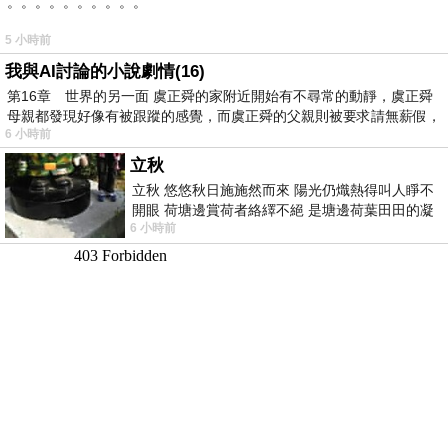
。。。。。。。。。。
5 小時前
我與AI討論的小說劇情(16)
第16章 世界的另一面 虞正舜的家附近開始有不尋常的動靜，虞正舜
母親都發現好像有被跟蹤的感覺，而虞正舜的父親則被要求請無薪假，
6 小時前
立秋
立秋 悠悠秋日施施然而來 陽光仍熾熱得叫人睜不
開眼 荷塘邊賞荷者絡繹不絕 是塘邊荷葉田田的凝
6 小時前
望 風中飄逸的是映日荷花別樣紅