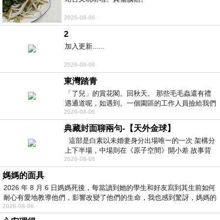
2026-08-06
2
加入更新......
2026-08-06
東灣踏青
「了兒」的賞花閣。回秋天。 那些毛毛蟲還有禮
遇通道呢，如遇到。一個園區的工作人員撿給我們
2026-08-06
細賞。
典藏封面聊兩句-【天外金球】
這部是白素以未婚妻身分出場唯一的一次 架構分
上下半場，中場則在《原子空間》開小差 故事背
2026-08-06
景影射西藏境外流亡 地下組織
媽媽的面具
2026 年 8 月 6 日媽媽死後，每當讀到她的學生和好友寫到其生前如何
耐心有愛地教導他們，影響改變了他們的生命，我也感到驚訝，媽媽的
2026-08-06