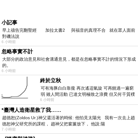
小記事
早上禱告完翻聖經 加拉太書2 與福音的真理不合 就在眾人面前
對磯法說
6 小時前
忽略事實不計
大部分的政治意見和社會溝通意見，都是在忽略事實不計的情況下形成
的。
6 小時前
終於立秋
可有海豚白白靠攏 再次遙迢氣旋 可再饒過一遍窮
弱 雖人間活動 已達文明極致之浪費 但又何干質樸
6 小時前
者 只能白白陪葬
*臺灣人造衛星救了我……
趙德恕(Zoldos Ur.)神父還活著的時候: 他怕見太陽光 我有一次去上趙
德恕神父研究所的課程， 趙神父把窗簾放下， 他說:陽
7 小時前