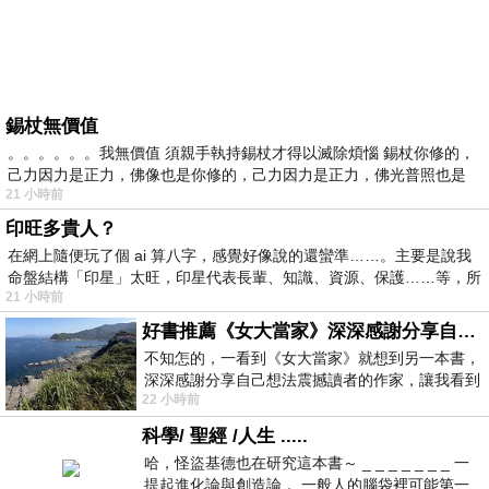
錫杖無價值
。。。。。。我無價值 須親手執持錫杖才得以滅除煩惱 錫杖你修的，
己力因力是正力，佛像也是你修的，己力因力是正力，佛光普照也是
21 小時前
印旺多貴人？
在網上隨便玩了個 ai 算八字，感覺好像說的還蠻準……。主要是說我
命盤結構「印星」太旺，印星代表長輩、知識、資源、保護……等，所
21 小時前
好書推薦《女大當家》深深感謝分享自己想法震撼讀者的作家，讓我看到不同樣貌的家庭！
不知怎的，一看到《女大當家》就想到另一本書，
深深感謝分享自己想法震撼讀者的作家，讓我看到
22 小時前
不同樣貌的家庭！ 《女大
科學/ 聖經 /人生 .....
哈，怪盜基德也在研究這本書～ _ _ _ _ _ _ _ 一
提起進化論與創造論， 一般人的腦袋裡可能第一