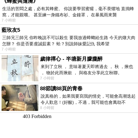
《蜂蜜與漣漪》
生活的苦悶之處，必有其蜂蜜。 你說要學習蜜獾，毫不畏懼地 直搗蜂
窩，才能親嚐。 甚至練一身鐵布衫、金鐘罩， 在暴風雨來襲
7 小時前
藍玫友5
三師兄三師兄 你昨晚說不可以殺生 要我放過蟑螂給生路 今天的燉大肉
怎辦？ 你是否要虔誠茹素？ 蛤？別說師妹愛記仇 我希望
7 小時前
歲律禪心 - 半塘新月朦朧醉
來到了立秋 ， 意味著夏天即將過去 ， 秋 ，揪也
， 物於此而揪歛 ， 與格友分享此立秋聯。
7 小時前
88節讀88頁的青春
說真格的，如果我要寫我的情史，可能會高潮迭起
令人歎息！(好酸)，不過，我可能也會萬劫不
8 小時前
復...，每天跪鍵盤還是被判了花心的罪