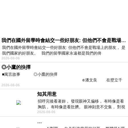
我們在國外留學時會結交一些好朋友: 但他們不會是戰場上的朋友
我們在國外留學時會結交一些好朋友: 但他們不會是戰場上的朋友， 是
我們國家的好朋友。 我們的留學國家永遠都是我們的倚
2026-08-06
◎小鷹的抉擇
■寓言故事 ◎小鷹的抉擇
⊕潘文良 在壁立千
2026-08-06
仞的懸崖上，有一座遮天蔽
知其用意
招呼完後看著妳， 發現眼神又偏移， 有時像是看
胸肌， 有時像是看肚臍。 眼神刻意不交集， 對視
2026-08-06
視線不對齊， 讓我很難不
…