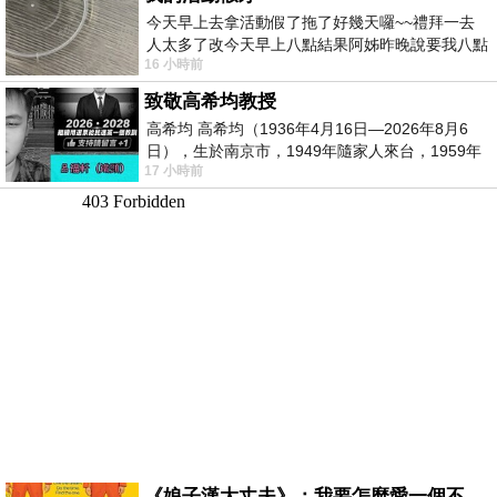
今天早上去拿活動假了拖了好幾天囉~~禮拜一去
人太多了改今天早上八點結果阿姊昨晚說要我八點
16 小時前
去西螺農會~回到莿桐都8點半多了
致敬高希均教授
高希均 高希均（1936年4月16日—2026年8月6
日），生於南京市，1949年隨家人來台，1959年
17 小時前
赴美深造並取得經濟發展博士學位。曾任
《娘子漢大丈夫》：我要怎麼愛一個不存在的人？