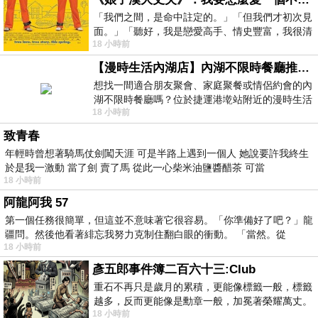
「我們之間，是命中註定的。」「但我們才初次見
面。」「聽好，我是戀愛高手、情史豐富，我很清
18 小時前
楚這種感覺，你我之間的那種感覺，現
【漫時生活內湖店】內湖不限時餐廳推薦｜捷運港墘站美食，聚餐、約會、家庭聚會首選，正餐甜點一次滿足
想找一間適合朋友聚會、家庭聚餐或情侶約會的內
湖不限時餐廳嗎？位於捷運港墘站附近的漫時生活
18 小時前
內湖店，從捷運站步行約4分鐘即可抵
致青春
年輕時曾想著騎馬仗劍闖天涯 可是半路上遇到一個人 她說要許我終生
於是我一激動 當了劍 賣了馬 從此一心柴米油鹽醬醋茶 可當
18 小時前
阿龍阿我 57
第一個任務很簡單，但這並不意味著它很容易。「你準備好了吧？」龍
疆問。然後他看著緋忘我努力克制住翻白眼的衝動。 「當然。從
18 小時前
彥五郎事件簿二百六十三:Club
重石不再只是歲月的累積，更能像標籤一般，標籤
越多，反而更能像是勳章一般，加冕著榮耀萬丈。
18 小時前
習慣一如縱容，成了再難輕輕放下的罪證