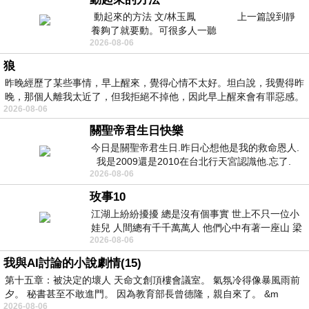
動起來的方法 文/林玉鳳 上一篇說到靜
養夠了就要動。可很多人一聽
2026-08-06
狼
昨晚經歷了某些事情，早上醒來，覺得心情不太好。坦白說，我覺得昨
晚，那個人離我太近了，但我拒絕不掉他，因此早上醒來會有罪惡感。
2026-08-06
關聖帝君生日快樂
今日是關聖帝君生日.昨日心想他是我的救命恩人.
我是2009還是2010在台北行天宮認識他.忘了.
2026-08-06
一個奇摩交友的網友學
玫事10
江湖上紛紛擾擾 總是沒有個事實 世上不只一位小
娃兒 人間總有千千萬萬人 他們心中有著一座山 梁
2026-08-06
山佛山泰華衡恆嵩 一山之高
我與AI討論的小說劇情(15)
第十五章：被決定的壞人 天命文創頂樓會議室。 氣氛冷得像暴風雨前
夕。 秘書甚至不敢進門。 因為教育部長曾德隆，親自來了。 &m
2026-08-06