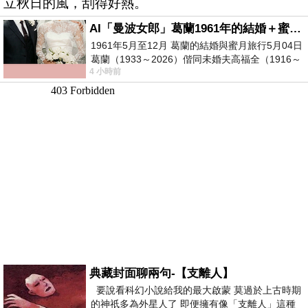
立秋日的風，刮得好熱。
AI「曼波女郎」葛蘭1961年的結婚＋蜜月旅行 #戀上老電影 #葛蘭 #粟子
1961年5月至12月 葛蘭的結婚與蜜月旅行5月04日
葛蘭（1933～2026）偕同未婚夫高福全（1916～
4 小時前
2004）乘郵輪赴倫敦6月15日於英國倫敦St.S
典藏封面聊兩句-【支離人】
要說看科幻小說給我的最大啟蒙 莫過於上古時期
的神祇多為外星人了 即便擁有像「支離人」這種