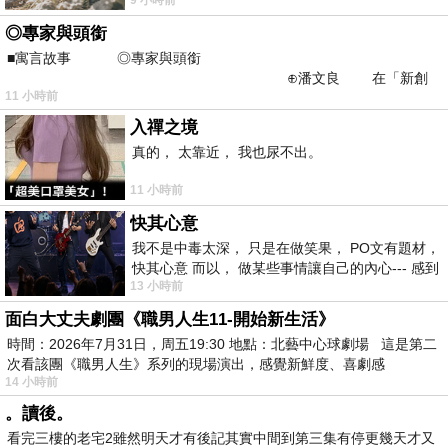
不是我的工作啊。 真
◎專家與頭銜
■寓言故事 ◎專家與頭銜
⊕潘文良 在「新創
11 小時前
之谷」裡——
入禪之境
真的， 太靠近， 我也尿不出。
11 小時前
快其心意
我不是中毒太深， 只是在做笑果， PO文有題材，
快其心意 而以， 做某些事情讓自己的內心--- 感到
13 小時前
愉快。
面白大丈夫劇團《職男人生11-開始新生活》
時間：2026年7月31日，周五19:30 地點：北藝中心球劇場 這是第二
次看該團《職男人生》系列的現場演出，感覺新鮮度、喜劇感
14 小時前
。讀後。
看完三樓的老宅2雖然明天才有後記其實中間到第三集有停更幾天才又