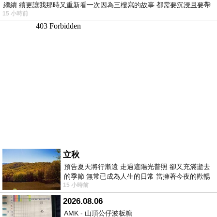
繼續 續更讓我那時又重新看一次因為三樓寫的故事 都需要沉浸且要帶
15 小時前
有
立秋
預告夏天將行漸遠 走過這陽光普照 卻又充滿逝去
的季節 無常已成為人生的日常 當擁著今夜的歡暢
15 小時前
舒心 轉眼驟成昨日 而明晨 太陽
2026.08.06
AMK - 山頂公仔波板糖