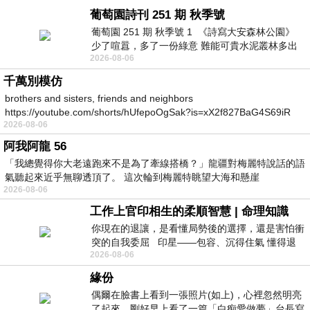
葡萄園詩刊 251 期 秋季號
葡萄園 251 期 秋季號 1 《詩寫大安森林公園》
少了喧囂，多了一份綠意 難能可貴水泥叢林多出
2026-08-06
一
千萬別模仿
brothers and sisters, friends and neighbors
https://youtube.com/shorts/hUfepoOgSak?is=xX2f827BaG4S69iR
2026-08-06
https
阿我阿龍 56
「我總覺得你大老遠跑來不是為了牽線搭橋？」龍疆對梅麗特說話的語
氣聽起來近乎無聊透頂了。 這次輪到梅麗特眺望大海和懸崖
2026-08-06
工作上官印相生的柔順智慧 | 命理知識
你現在的退讓，是看懂局勢後的選擇，還是害怕衝
突的自我委屈 印星——包容、沉得住氣 懂得退
2026-08-06
一步觀察，不會
緣份
偶爾在臉書上看到一張照片(如上)，心裡忽然明亮
了起來。剛好早上看了一篇「白痴愛做夢」台長寫