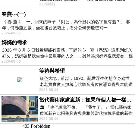
23 小時前
時間就有「 進化論很科
春燕---(一)
《 春 燕 》 一、回來的燕子 「阿公，為什麼我的名字裡有燕？」 那
年，何春燕五歲，坐在後台戲箱上，看外公何安慶縫補一
2026-08-06
媽媽的需求
2026 年 8 月 6 日我希望能有靈感，平靜的心，寫《媽媽》這系列好久
好久，媽媽確是我生命中最重要的人之一，雖然很想媽媽像我愛她一樣
2026-08-06
等待與希望
紅色大地，莊喆，1990。亂世浮生仍想立身處世
老老實實做人撫著心跳聽音辨位依憑直覺與本能鑽
2026-08-06
向裂隙的亮處探索另一個心聲另一個共鳴的
當代藝術家盧嵐新：如果每個人都一樣，這世界該有多無聊？
🏛️ 「他們說我不像。」「我笑了。」 當代藝術家
盧嵐新在此幅兼具古典典雅與當代抽象語彙的新作
2026-08-06
中，以沈靜的藍色空間為背景，描繪了