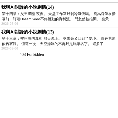
我與AI討論的小說劇情(14)
第十四章：炎王降臨 夜裡。 天堂工作室只剩冷氣低鳴。 堯禹舜坐在螢
幕前，盯著DreamSeed不停跳動的資料流。 門忽然被推開。 堯天
2026-08-06
我與AI討論的小說劇情(13)
第十三章：被扭曲的真相 那天晚上。 堯禹舜又回到了夢境。 白色荒原
依舊寂靜。 但這一次，天空漂浮的不再只是玩家名字。 還多了
2026-08-06