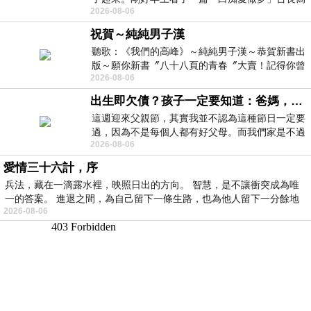
2026-08-06
的貼文，在回顧年輕時瘋狂愛上
祝賀～純純男子漢
聽歌：《我們的高峰》～純純男子漢～恭賀新書出
版～願你新書〞八十八頁的青春〞大賣！記得你曾
2026-08-06
經在我的版留言…「好讚的圖^^感覺大家
出生即欠債？孩子一定要知道：爸媽，其實我不欠你們
這週迎來父親節，其實我並不認為這種節日一定要
過，因為不是每個人都有好父母。而我們家是不過
2026-08-06
節的，平時也沒什麼儀式感，生活趨近冷
愛情三十六計，序
兵法，藏在一滴露水裡，映照日出的方向。 智慧，是不讓衝突成為唯
一的答案。 進退之間，為自己留下一條生路，也為他人留下一分餘地
2026-08-06