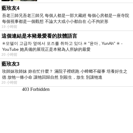
藍玫友4
吾老三師兄吾老三師兄 每個人都是一部大藏經 每個心房都是一座寺院
每個視事都是一個觀想 不論大大或小小都自在 心不拘於形
19 小時前
這個連結是本豬最愛看的肢體語言
✳️모델이 고급차 옆에서 포즈를 취하고 있다.✳️ "윤아 , YunAh" ✳️ -
YouTube 她具備的展現正是本豬為人所缺的最愛
20 小時前
藍玫友3
玫師妹玫師妹 妳在忙什麼？ 滿院子裡瞎跑 小蟑螂不礙事 培養好生之
德 放牠一條小命 讓牠回歸自然 別殺生，放生 別讓牠進
20 小時前