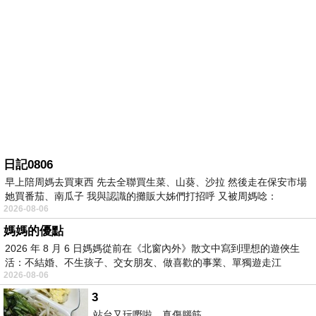
日記0806
早上陪周媽去買東西 先去全聯買生菜、山葵、沙拉 然後走在保安市場
她買番茄、南瓜子 我與認識的攤販大姊們打招呼 又被周媽唸：
2026-08-06
媽媽的優點
2026 年 8 月 6 日媽媽從前在《北窗內外》散文中寫到理想的遊俠生
活：不結婚、不生孩子、交女朋友、做喜歡的事業、單獨遊走江
2026-08-06
湖⋯⋯，
3
站台又玩嘢啦。真傷腦筋。