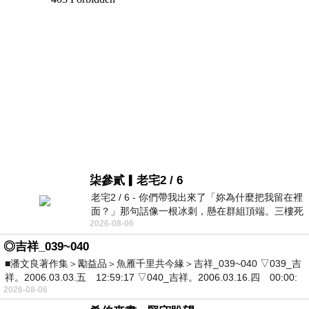
柒參貳▎老宅2 / 6
老宅2 / 6 - 你們帶我出來了「妳為什麼把我留在裡
面？」那句話像一根冰刺，懸在群組頂端。三樓死
2026-08-06
死盯著照片裡的人。那個人確實站在
◎吉祥_039~040
■潘文良著作集＞勵益品＞魚雁千里共今緣＞吉祥_039~040 ▽039_吉
祥。2006.03.03.五 12:59:17 ▽040_吉祥。2006.03.16.四 00:00:
2026-08-06