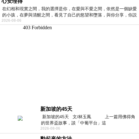
心安理得
在幻相和現實之間，我的選擇是你，在愛與不愛之間，依然是一個缺愛
的小孩，在夢與清醒之間，看見了自己的慾望和墮落，與你分享，你説
2026-08-06
新加坡的45天
新加坡的45天 文/林玉鳳 上一篇用佛得角
的世界盃故事，談「中葡平台」這
2026-08-06
動起來的方法