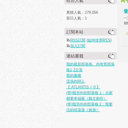
站台人氣
向
發
累積人氣：
279,056
當日人氣：
1
一
就
訂閱本站
發
RSS訂閱
(
如何使用RSS
)
加入訂閱
連結書籤
我的最新部落格。內有舊部落
格1,2文章
我的書櫃
流浪的戀人
【 ATLANTIS + 0 】
(舊)我另外的部落格 1：大家
都要幸福喔（藝文創作）
(舊)我另外的部落格 2：我要
活的坦蕩蕩（旅遊）