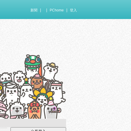
|
|
|
新聞
PChome
登入