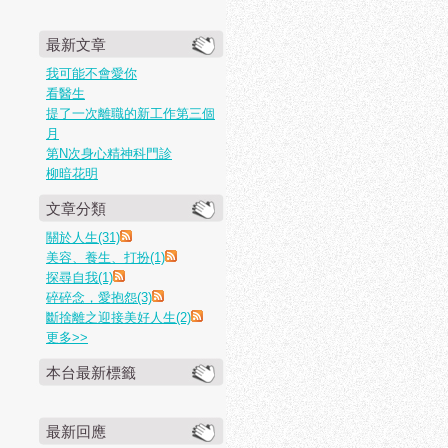
最新文章
我可能不會愛你
看醫生
提了一次離職的新工作第三個
月
第N次身心精神科門診
柳暗花明
文章分類
關於人生(31)
美容、養生、打扮(1)
探尋自我(1)
碎碎念，愛抱怨(3)
斷捨離之迎接美好人生(2)
更多
>>
本台最新標籤
最新回應