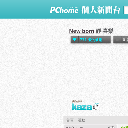
New born
靜‧喜樂
771
0
愛的鼓勵
首頁
活動