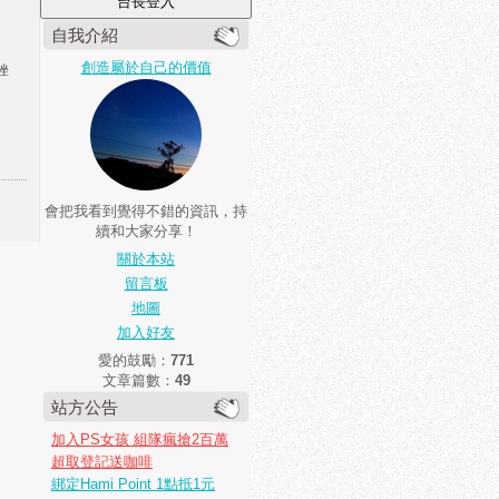
自我介紹
創造屬於自己的價值
挫
會把我看到覺得不錯的資訊，持
續和大家分享！
關於本站
留言板
地圖
加入好友
愛的鼓勵：
771
文章篇數：
49
站方公告
加入PS女孩 組隊瘋搶2百萬
超取登記送咖啡
綁定Hami Point 1點抵1元