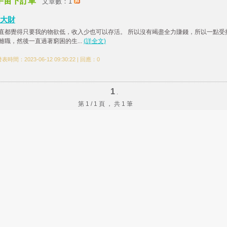
宇宙下訂單
文章數：1
大財
直都覺得只要我的物欲低，收入少也可以存活。 所以沒有竭盡全力賺錢，所以一點受
離職，然後一直過著窮困的生...
(詳全文)
表時間：2023-06-12 09:30:22 | 回應：0
1
.
第 1 / 1 頁 ， 共 1 筆