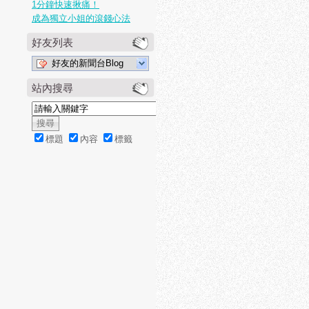
1分鐘快速揪痛！
成為獨立小姐的滾錢心法
好友列表
好友的新聞台Blog
站內搜尋
標題
內容
標籤