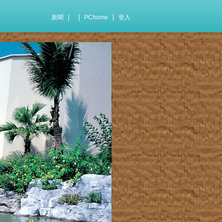
|
|
|
新聞
PChome
登入