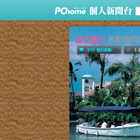
赤子童心
和動物同
245
1
愛的鼓勵
首頁
活動