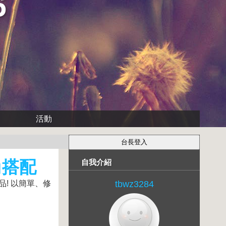
6
活動
尚搭配
自我介紹
品! 以簡單、修
tbwz3284