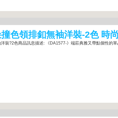
朵撞色領排釦無袖洋裝-2色 時
?2色商品訊息描述: 《DA1577-》端莊典雅又帶點個性的單