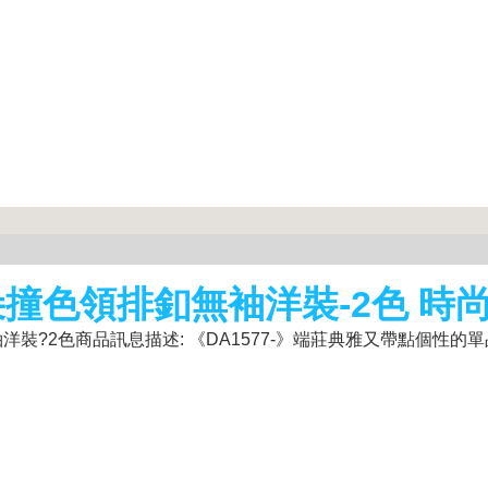
朵撞色領排釦無袖洋裝-2色 時
?2色商品訊息描述: 《DA1577-》端莊典雅又帶點個性的單