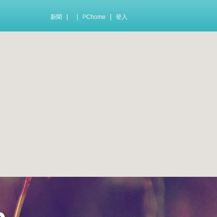
|
|
|
新聞
PChome
登入