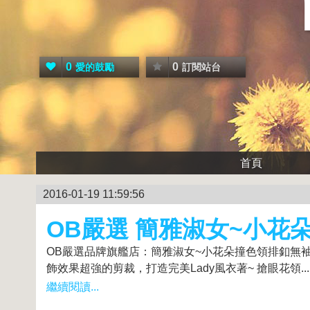
0
0
愛的鼓勵
訂閱站台
首頁
2016-01-19 11:59:56
OB嚴選 簡雅淑女~小花
OB嚴選品牌旗艦店：簡雅淑女~小花朵撞色領排釦無袖洋裝
飾效果超強的剪裁，打造完美Lady風衣著~ 搶眼花領...
繼續閱讀...