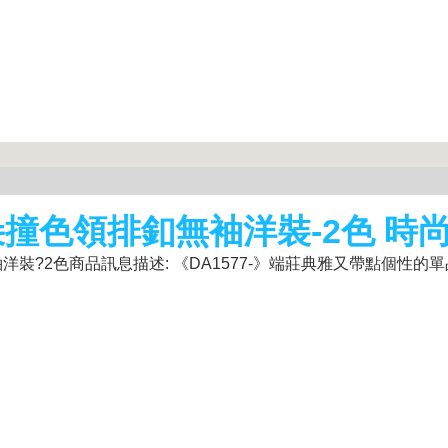
朵撞色領排釦無袖洋裝-2色 時
?2色商品訊息描述: 《DA1577-》端莊典雅又帶點個性的單