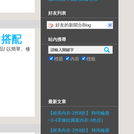
好友列表
好友的新聞台Blog
尚搭配
站內搜尋
品! 以簡單、修
標題
內容
標籤
最新文章
【絕美內衣-2件8折】 時尚輪廓
~3-4罩條紋圖案內衣-3色(E)
【絕美內衣-2件8折】 時尚輪廓