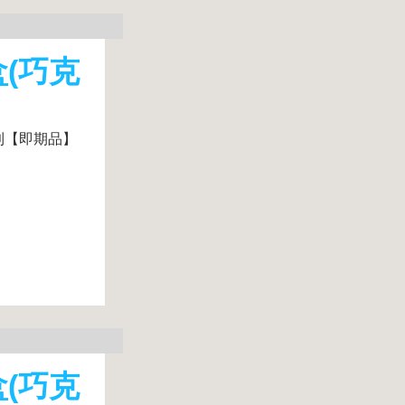
盒(巧克
到【即期品】
盒(巧克