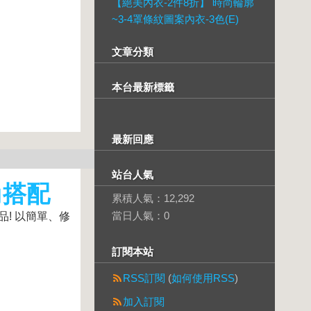
【絕美內衣-2件8折】 時尚輪廓
~3-4罩條紋圖案內衣-3色(E)
文章分類
本台最新標籤
最新回應
站台人氣
尚搭配
累積人氣：
12,292
當日人氣：
0
品! 以簡單、修
訂閱本站
RSS訂閱
(
如何使用RSS
)
加入訂閱