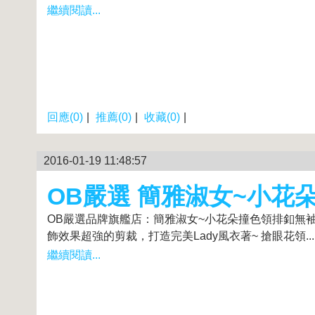
繼續閱讀...
回應(0)
|
推薦(0)
|
收藏(0)
|
2016-01-19 11:48:57
OB嚴選 簡雅淑女~小花
OB嚴選品牌旗艦店：簡雅淑女~小花朵撞色領排釦無袖洋裝
飾效果超強的剪裁，打造完美Lady風衣著~ 搶眼花領...
繼續閱讀...