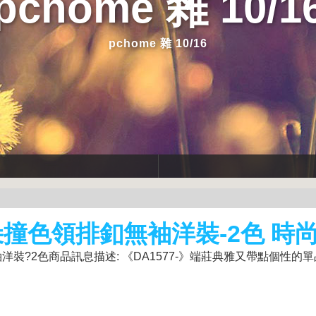
pchome 雜 10/1
pchome 雜 10/16
朵撞色領排釦無袖洋裝-2色 時
?2色商品訊息描述: 《DA1577-》端莊典雅又帶點個性的單