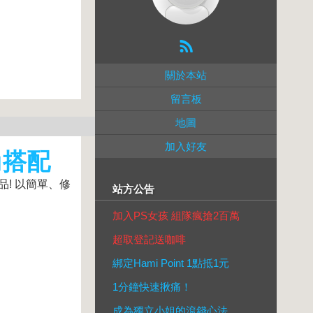
關於本站
留言板
地圖
加入好友
尚搭配
品! 以簡單、修
站方公告
加入PS女孩 組隊瘋搶2百萬
超取登記送咖啡
綁定Hami Point 1點抵1元
1分鐘快速揪痛！
成為獨立小姐的滾錢心法