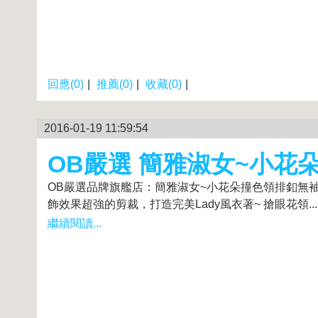
回應(0)
|
推薦(0)
|
收藏(0)
|
2016-01-19 11:59:54
OB嚴選 簡雅淑女~小花
OB嚴選品牌旗艦店：簡雅淑女~小花朵撞色領排釦無袖洋裝
飾效果超強的剪裁，打造完美Lady風衣著~ 搶眼花領...
繼續閱讀...