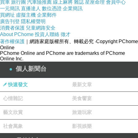
買車
旅行團
汽車險推薦
線上麻將
雜誌
星座命理
會員中心
一元簡訊
直播達人
數位憑證
企業簡訊
買網址
虛擬主機
企業郵件
廣告刊登
隱私權聲明
消費者保護
兒童網路安全
About PChome
投資人聯絡
徵才
著作權保護
｜網路家庭版權所有、轉載必究
‧Copyright PChome
Online
PChome Online and PChome are trademarks of PChome
Online Inc.
個人新聞台
快速發文
最新文章
心情雜記
美食饗宴
藝文欣賞
旅遊玩家
社會萬象
影視娛樂