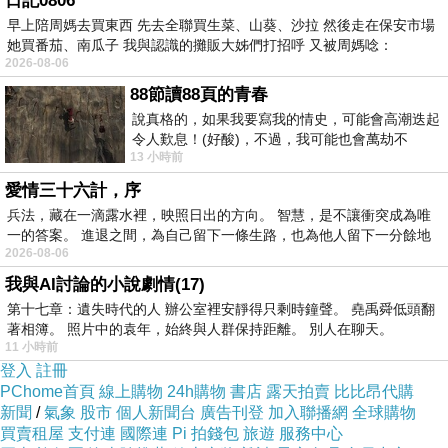
日記0806
早上陪周媽去買東西 先去全聯買生菜、山葵、沙拉 然後走在保安市場
她買番茄、南瓜子 我與認識的攤販大姊們打招呼 又被周媽唸：
2026-08-06
88節讀88頁的青春
說真格的，如果我要寫我的情史，可能會高潮迭起
令人歎息！(好酸)，不過，我可能也會萬劫不
13 小時前
復...，每天跪鍵盤還是被判了花心的罪
愛情三十六計，序
兵法，藏在一滴露水裡，映照日出的方向。 智慧，是不讓衝突成為唯
一的答案。 進退之間，為自己留下一條生路，也為他人留下一分餘地
2026-08-06
我與AI討論的小說劇情(17)
第十七章：遺失時代的人 辦公室裡安靜得只剩時鐘聲。 堯禹舜低頭翻
著相簿。 照片中的袁年，始終與人群保持距離。 別人在聊天。
11 小時前
登入
註冊
PChome首頁
線上購物
24h購物
書店
露天拍賣
比比昂代購
新聞
/
氣象
股市
個人新聞台
廣告刊登
加入聯播網
全球購物
買賣租屋
支付連
國際連
Pi 拍錢包
旅遊
服務中心