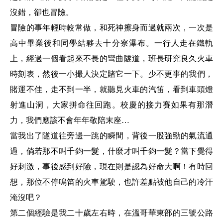
沒錯，卻也冒險。
冒險的事年輕時較常做，和死神擦身而過就兩次，一次是
高中畢業後和同學結夥去十分寮瀑布。一行人走在鐵軌
上，經過一個看起來不長的彎曲隧道，班長研究良久火車
時刻表，然後一小撮人決定賭它一下。少不更事的我們，
賭運不佳，走不到一半，就聽見火車的汽笛，看到車頭燈
射進山洞，大家拼命往回跑。校慶的接力賽如果有那潛
力，我們應該不會年年敬陪末座
…
當我出了隧道往旁邊一跳的瞬間，背後一股強勁的氣流通
過，倘若那不叫千鈞一髮，什麼才叫千鈞一髮？當下覺得
好刺激，事後感到好險，現在則是認為好命大啊！有時回
想，那位不停鳴笛的火車駕駛，也許差點被他自己的冷汗
淹沒吧？
第二個經驗是我二十歲左右時，在溫哥華東部的三號公路