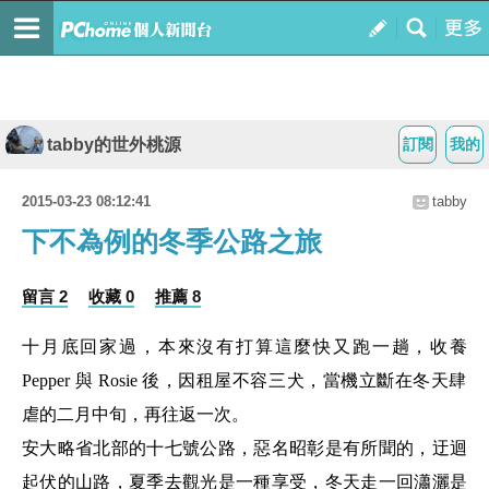
tabby的世外桃源
訂閱
我的
2015-03-23 08:12:41
tabby
下不為例的冬季公路之旅
留言 2
收藏 0
推薦 8
十月底回家過，本來沒有打算這麼快又跑一趟，收養
Pepper 與 Rosie 後，因租屋不容三犬，當機立斷在冬天肆
虐的二月中旬，再往返一次。
安大略省北部的十七號公路，惡名昭彰是有所聞的，迂迴
起伏的山路，夏季去觀光是一種享受，冬天走一回瀟灑是