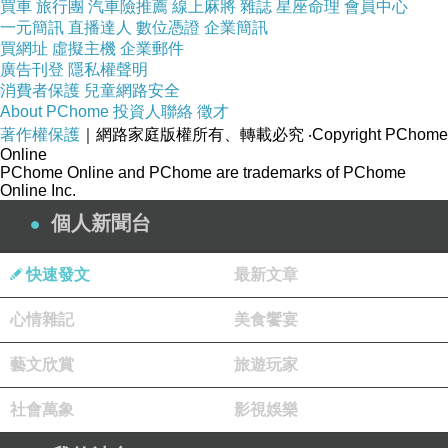
買車
旅行團
汽車險推薦
線上麻將
雜誌
星座命理
會員中心
一元簡訊
直播達人
數位憑證
企業簡訊
買網址
二月十二日七點十七分吃完麥當勞早餐，刻不容緩出發，
虛擬主機
企業郵件
廣告刊登
隱私權聲明
和以往不一樣，
捨棄在曼尼托巴省停留，
這天預定要衝安
消費者保護
兒童網路安全
大略省的 Kenora！
About PChome
投資人聯絡
徵才
著作權保護
｜網路家庭版權所有、轉載必究
‧Copyright PChome
Online
PChome Online and PChome are trademarks of PChome
Online Inc.
個人新聞台
快速發文
最新文章
心情雜記
美食饗宴
藝文欣賞
旅遊玩家
社會萬象
影視娛樂