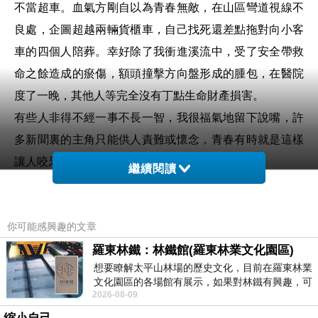
不當超車。血氣方剛自以為青春無敵，在山區彎道視線不
良處，企圖超越兩輛貨櫃車，自己找死還差點拖對向小客
車的四個人陪葬。幸好除了我衝進溪流中，受了安全帶救
命之餘造成的瘀傷，額頭撞擊方向盤形成的腫包，在醫院
度了一晚，其他人等完全沒有丁點生命財產損害。
有些人非得不經一事不長一智，我很福氣地留下說嘴，許
多新聞裏的主角只能供人責難或懷念，青春有時就是這樣
讓人咬牙的幾家歡樂幾家愁
…
繼續閱讀
回到正題，雪季開長途的確有危險性，熟悉車子性能、注
意車前路況、自己專心不逞快，只能百分之九十確保安
你可能感興趣的文章
全，另外百分之十就是任其他用路人或命運刀俎了。尤其
沿途不時有貨車司機，白晝風馳電轍也罷，雪片飛揚的夜
羅東林鐵：林鐵館(羅東林業文化園區)
想要瞭解太平山林場的歷史文化，目前在羅東林業
晚更像借了筋斗雲，毛躁的年輕人若吞不下那口氣，一爭
文化園區的各場館有展示，如果對林鐵有興趣，可
高下的結果，就會像二月十三日晚上讓
Wawa 鎮以東的公
2026-08-09
以到林鐵館。 這裡展示從山下
路封閉數小時。