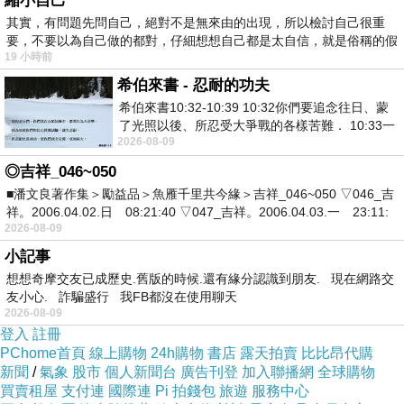
縮小自己
其實，有問題先問自己，絕對不是無來由的出現，所以檢討自己很重
這趟來回，即使氣候天寒地凍，路況差強人意，又遇上封
要，不要以為自己做的都對，仔細想想自己都是太自信，就是俗稱的假
路兩次，還陷雪堆中勞動拖吊，基本上一帆風順。秉持著
19 小時前
「溫良恭儉讓」的開車美德，終是快快樂樂出門，平平安
希伯來書 - 忍耐的功夫
希伯來書10:32-10:39 10:32你們要追念往日、蒙
安回家。
了光照以後、所忍受大爭戰的各樣苦難． 10:33一
2026-08-09
面被毀謗、遭患難、成了戲景、叫眾人
◎吉祥_046~050
■潘文良著作集＞勵益品＞魚雁千里共今緣＞吉祥_046~050 ▽046_吉
祥。2006.04.02.日 08:21:40 ▽047_吉祥。2006.04.03.一 23:11:
2026-08-09
小記事
想想奇摩交友已成歷史.舊版的時候.還有緣分認識到朋友. 現在網路交
友小心. 詐騙盛行 我FB都沒在使用聊天
2026-08-09
登入
註冊
PChome首頁
線上購物
24h購物
書店
露天拍賣
比比昂代購
新聞
/
氣象
股市
個人新聞台
廣告刊登
加入聯播網
全球購物
買賣租屋
支付連
國際連
Pi 拍錢包
旅遊
服務中心