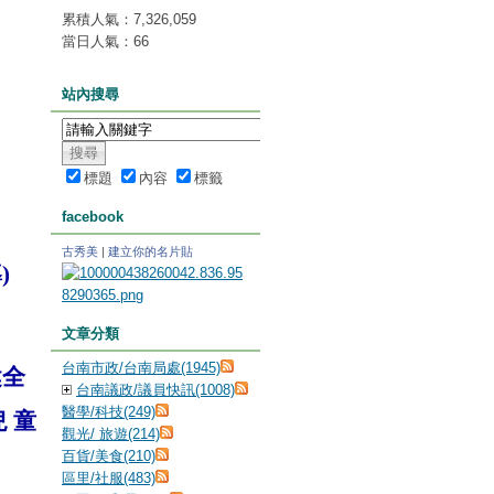
累積人氣：
7,326,059
當日人氣：
66
站內搜尋
標題
內容
標籤
facebook
古秀美
|
建立你的名片貼
導
)
文章分類
台南市政/台南局處(1945)
健全
台南議政/議員快訊(1008)
醫學/科技(249)
 童
觀光/ 旅遊(214)
百貨/美食(210)
區里/社服(483)