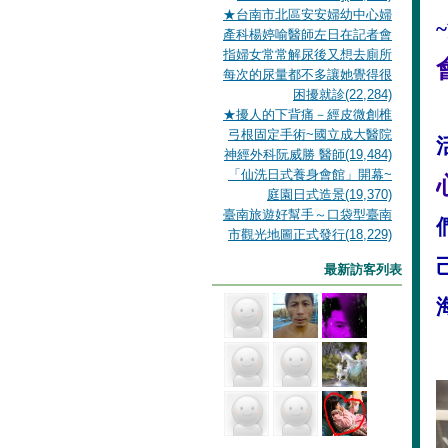
★台南市北區安安婦幼中心婦
~
產科楊婷喻醫師左日在記者會
指婦女常常解尿後又想去廁所
每次的尿量都不多讓她覺得很
困擾就診(22,284)
★擾人的下背痛－經皮微創椎
弓根固定手術~國立成大醫院
神經外科阮威勝 醫師(19,484)
「仙洗日式養身會館」開幕~
庭園日式造景(19,370)
臺南旅遊好幫手～口袋型臺南
市觀光地圖正式發行(18,229)
最新訪客列表