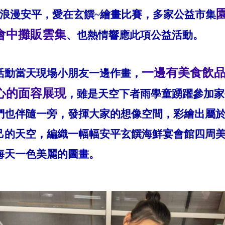
浪漫安平，愛在玄饌
~
繪畫比賽
，多家
公益市集
會中攤販雲集
、也熱情響應此項公益活動。
一邊有美食飲
活動當天現場小朋友一邊作畫，
心的面容展現
，雖是天空下者雨
學童踴躍參加家
們也伴隨一旁，發揮大家的想像空間，彩繪出屬
己的天空，編織一幅幅安平玄饌海鮮宴會館四周
海天一色美麗的圖畫。