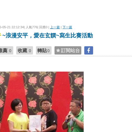
6-05-21 22:12:34| 人氣776| 回應0 |
上一篇
|
下一篇
~浪漫安平，愛在玄饌~寫生比賽活動
推薦
收藏
轉貼
訂閱站台
0
0
0