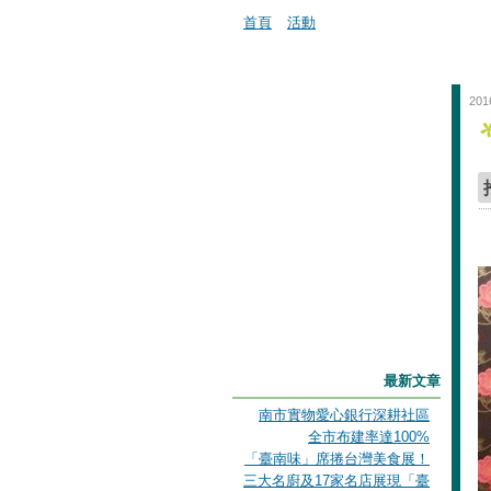
首頁
活動
201
最新文章
南市實物愛心銀行深耕社區
全市布建率達100%
「臺南味」席捲台灣美食展！
三大名廚及17家名店展現「臺