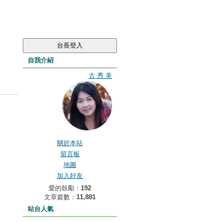
自我介紹
古 秀 美
關於本站
留言板
地圖
加入好友
愛的鼓勵：
192
文章篇數：
11,881
站台人氣