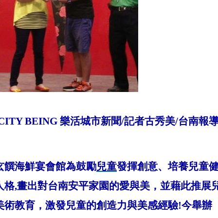
(CITY BEING
樂活城市新聞
/
記者古秀美
/
台南報
玄饌海鮮宴會館為鼓勵
兒童
發揮創意、培養兒童
人格
,
畫出對台南安平家園的愛與美，並藉此推展兒
美術教育，激發兒童的創造力與美感經驗
!
今舉辦