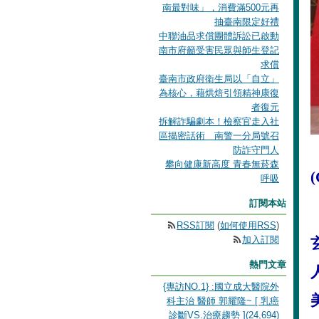
南最對味」，消費滿500元再
抽臺南限定好禮
中聯油品求償團體訴訟已啟動
南市府籲受害民眾與師生登記
求償
臺南市政府衛生局以「自立」
為核心，藉烘焙引領精神康復
者復元
拆解詐騙劇本！檢察官走入社
區揭密話術 南警一分局號召
防詐守門人
攀向健康新高度 青春無菸森
呼吸
訂閱本站
RSS訂閱
(
如何使用RSS
)
加入訂閱
熱門文章
{專訪NO.1} :國立成大醫院外
科主治 醫師 郭耀隆~ [ 乳癌
診斷VS.治療趨勢 ](24,694)