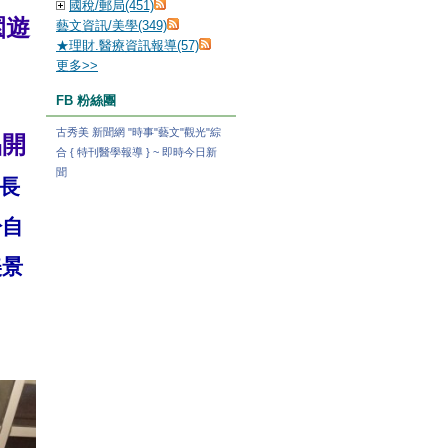
國稅/郵局(451)
園遊
藝文資訊/美學(349)
★理財.醫療資訊報導(57)
更多
>>
FB 粉絲團
古秀美 新聞網 "時事"藝文"觀光"綜
品開
合 { 特刊醫學報導 } ~ 即時今日新
聞
長
於自
美景