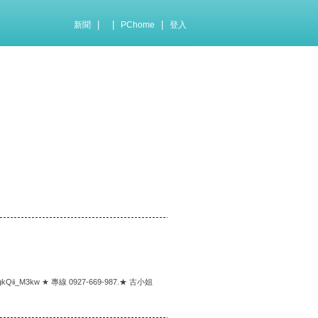
|
|
|
新聞
PChome
登入
JgkQii_M3kw ★ 專線 0927-669-987.★ 古小姐