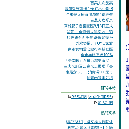
百萬人次受惠
黃偉哲守護慢飛天使不中斷 8
年來投入療育服務逾4億經費
百萬人次受惠
高雄親子遊樂園區8月8日正式
開幕 全國最大半室內、30
項設施全面免費 暑假加碼戶
外水樂園、YOYO家族
(
南市實物愛心銀行深耕社區
全市布建率達100%
1
「臺南味」席捲台灣美食展！
三大名廚及17家名店展現「臺
南最對味」，消費滿500元再
抽臺南限定好禮
訂閱本站
RSS訂閱
(
如何使用RSS
)
加入訂閱
熱門文章
{專訪NO.1} :國立成大醫院外
科主治 醫師 郭耀隆~ [ 乳癌