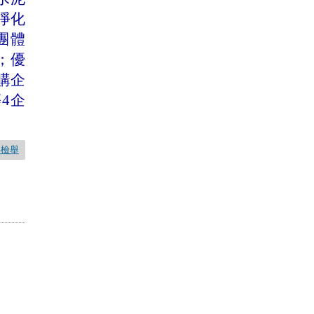
淨化
團體
；優
購企
等
4
企
要檢舉