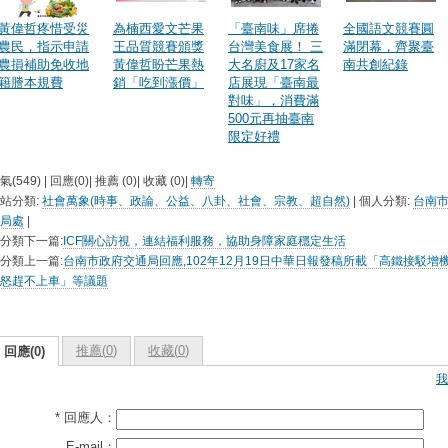
黃偉哲疼惜受災
為楠西愛文芒果
「臺南味」席捲
全國語文競賽圓
農民，指示申請
王品質競賽頒獎
台灣美食展！ 三
滿閉幕，齊聚臺
農損補助免收地
黃偉哲盼芒果熱
大名廚及17家名
南共創紀錄
籍謄本規費
銷「吃到漲價」
店展現「臺南最
對味」，消費滿
500元再抽臺南
限定好禮
氣(549) | 回應(0)| 推薦 (
0
)| 收藏 (
0
)|
轉寄
站分類:
社會萬象(時事、政論、公益、八卦、社會、宗教、超自然)
| 個人分類:
台南市
局處
|
分類下一篇:
ICF關心訪視，連結福利服務，協助身障家庭穩定生活
分類上一篇:
台南市政府交通局回應,102年12月19日中華日報發稿所載「高鐵接駁增
怒趕不上車」等議題
推薦(
0
)
收藏(
0
)
回應(0)
我
* 回應人：
E-mail：