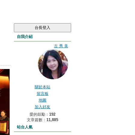
自我介紹
古 秀 美
關於本站
留言板
地圖
加入好友
愛的鼓勵：
192
文章篇數：
11,885
站台人氣