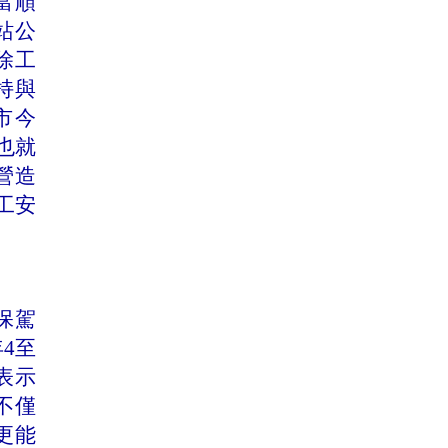
當順
站公
除工
持與
市今
也就
營造
工安
保駕
年
4
至
表示
不僅
更能