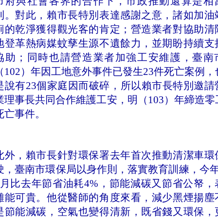
市府與社會各界的合作下，市政推動還算是相
利。對此，賴市長特別表達感謝之意，諸如加油
廁的乾淨獲得觀光客的肯定；營造業者對協助清
地登革熱病媒蚊孳生源不遺餘力，並期盼持續支
協助；同時也請營造業者加強工安維護，臺南
（
102
）年因工地意外事件已發生
23
件死亡案例，
是說有
23
個家庭因而破碎，所以賴市長特別邀請
業理事長共同合作維護工安，明（
103
）年締造零
死亡事件。
此外，賴市長針對環保署去年首次推動清潔車環
駛，臺南市環保局以身作則，落實教育訓練，今
月比去年節省油耗
4%
，節能減碳又節省公帑，
難能可貴。他
從
醫師的角度來看，減少黑煙揚塵
是節能減碳，空氣也變得清新，既省錢又環保，