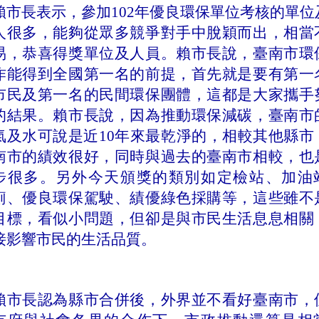
賴市長表示，參加
102
年優良環保單位考核的單位
人很多，能夠從眾多競爭對手中脫穎而出，相當
易，恭喜得獎單位及人員。賴市長說，臺南市環
作能得到全國第一名的前提，首先就是要有第一
市民及第一名的民間環保團體，這都是大家攜手
的結果。賴市長說，因為推動環保減碳，臺南市
氣及水可說是近
10
年來最乾淨的，相較其他縣市
南市的績效很好，同時與過去的臺南市相較，也
步很多。另外今天頒獎的類別如
定檢站、加油
廁、優良環保駕駛、績優綠色採購等，這些雖不
目標，
看似小問題，但卻是與市民生活息息相關
接影響市民的生活品質。
賴市長認為縣市合併後，外界並不看好臺南市，