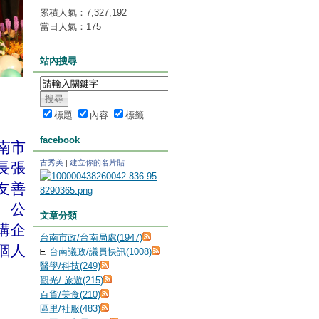
累積人氣：
7,327,192
當日人氣：
175
站內搜尋
標題
內容
標籤
facebook
南市
古秀美
|
建立你的名片貼
長張
友善
、公
文章分類
購企
台南市政/台南局處(1947)
個人
台南議政/議員快訊(1008)
醫學/科技(249)
觀光/ 旅遊(215)
百貨/美食(210)
區里/社服(483)