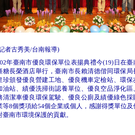
記者古秀美
/
台南報導
)
02
年
臺南市優良環保單位表揚典禮
今
(19)
日在臺
臺糖長榮酒店舉行，臺南市長賴清德偕同環保局
皇珍頒發
優良營建工地、優良機車定檢站、環保
加油站、績優洗掃街認養單位、優良空品淨化區
務清潔車優良環保駕駛、優良公廁及績優綠色採
業等
8
個獎項給
54
個企業或個人，感謝得獎單位及
對臺南市環境保護的貢獻。