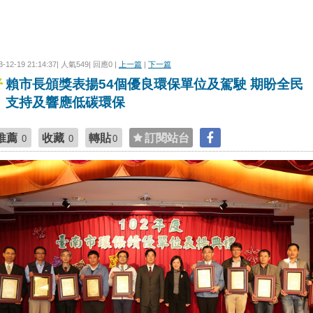
3-12-19 21:14:37| 人氣549| 回應0 |
上一篇
|
下一篇
賴市長頒獎表揚54個優良環保單位及駕駛 期盼全民
支持及響應低碳環保
推薦
收藏
轉貼
訂閱站台
0
0
0