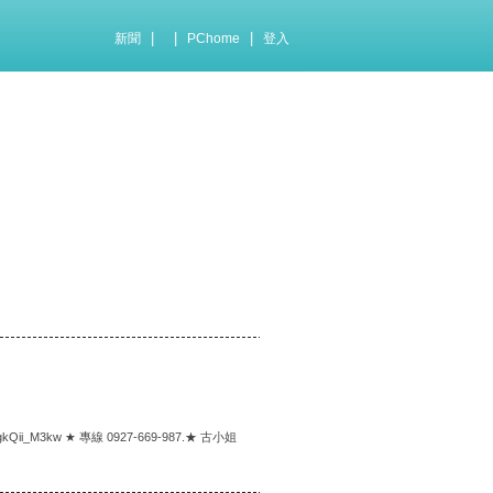
|
|
|
新聞
PChome
登入
JgkQii_M3kw ★ 專線 0927-669-987.★ 古小姐