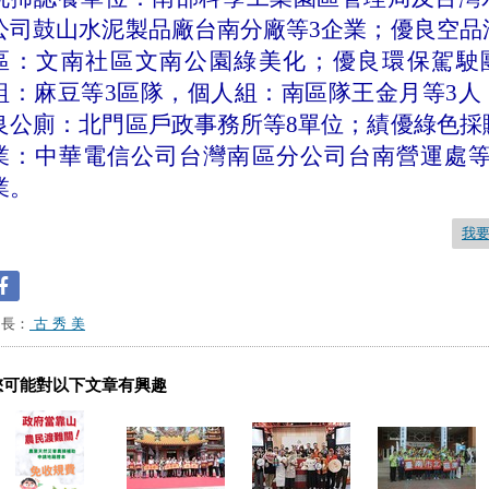
公司鼓山水泥製品廠台南分廠等
3
企業；優良空品
區：文南社區文南公園綠美化；優良環保駕駛
組：麻豆等
3
區隊，個人組：南區隊王金月等
3
人
良公廁：北門區戶政事務所等
8
單位；績優綠色採
業：中華電信公司台灣南區分公司台南營運處
業。
我
台長：
古 秀 美
您可能對以下文章有興趣