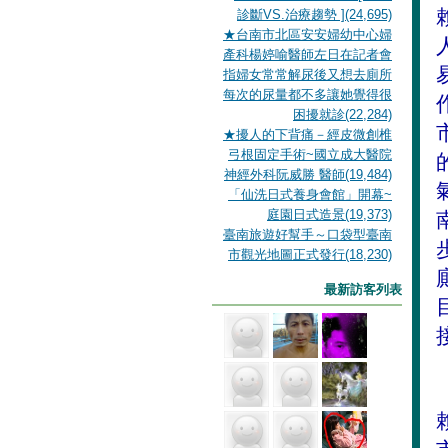
診斷VS.治療趨勢 ](24,695)
★台南市北區安安婦幼中心婦
產科楊婷喻醫師左日在記者會
指婦女常常解尿後又想去廁所
每次的尿量都不多讓她覺得很
困擾就診(22,284)
★擾人的下背痛－經皮微創椎
弓根固定手術~國立成大醫院
神經外科阮威勝 醫師(19,484)
「仙洗日式養身會館」開幕~
庭園日式造景(19,373)
臺南旅遊好幫手～口袋型臺南
市觀光地圖正式發行(18,230)
最新訪客列表