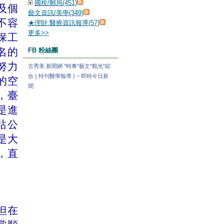
國稅/郵局(451)
及個
藝文資訊/美學(349)
不容
★理財.醫療資訊報導(57)
更多
>>
保工
名的
FB 粉絲團
努力
古秀美 新聞網 "時事"藝文"觀光"綜
合 { 特刊醫學報導 } ~ 即時今日新
的空
聞
，臺
是進
站公
是大
，直
但在