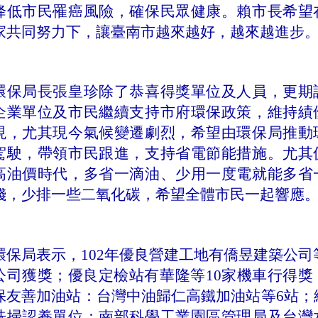
降低市民罹癌風險，確保民眾健康。賴市長希望
家共同努力下，讓臺南市越來越好，越來越進步
環保局長張皇珍除了恭喜得獎單位及人員，更期
企業單位及市民繼續支持市府環保政策，維持績
現，尤其現今氣候變遷劇烈，希望由環保局推動
駕駛，帶領市民跟進，支持省電節能措施。尤其
高油價時代，多省一滴油、少用一度電就能多省
錢，少排一些二氧化碳，希望全體市民一起響應
環保局表示，
102
年優良營建工地有僑昱建築公司
公司獲獎；優良定檢站有華隆等
10
家機車行得獎
保友善加油站：台灣中油歸仁高鐵加油站等
6
站；
洗掃認養單位：南部科學工業園區管理局及台灣