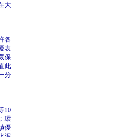
在大
。
許各
優表
環保
值此
一分
。
等
10
；環
績優
水泥