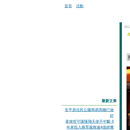
首頁
活動
201
最新文章
安平原住民公園簡易雨棚已做
好
黃偉哲守護慢飛天使不中斷 8
年來投入療育服務逾4億經費