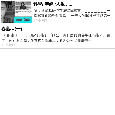
科學/ 聖經 /人生 .....
哈，怪盜基德也在研究這本書～ _ _ _ _ _ _ _ 一
提起進化論與創造論， 一般人的腦袋裡可能第一
17 小時前
時間就有「 進化論很科
春燕---(一)
《 春 燕 》 一、回來的燕子 「阿公，為什麼我的名字裡有燕？」 那
年，何春燕五歲，坐在後台戲箱上，看外公何安慶縫補一
17 小時前