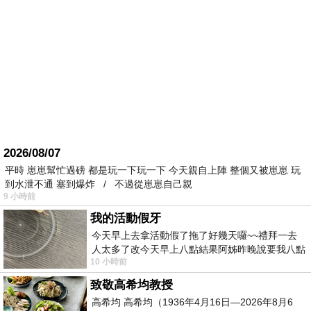
2026/08/07
平時 崽崽幫忙過磅 都是玩一下玩一下 今天親自上陣 整個又被崽崽 玩
到水泄不通 塞到爆炸 / 不過從崽崽自己親
9 小時前
我的活動假牙
今天早上去拿活動假了拖了好幾天囉~~禮拜一去
人太多了改今天早上八點結果阿姊昨晚說要我八點
10 小時前
去西螺農會~回到莿桐都8點半多了
致敬高希均教授
高希均 高希均（1936年4月16日—2026年8月6