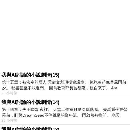
我與AI討論的小說劇情(15)
第十五章：被決定的壞人 天命文創頂樓會議室。 氣氛冷得像暴風雨前
夕。 秘書甚至不敢進門。 因為教育部長曾德隆，親自來了。 &m
23 小時前
我與AI討論的小說劇情(14)
第十四章：炎王降臨 夜裡。 天堂工作室只剩冷氣低鳴。 堯禹舜坐在螢
幕前，盯著DreamSeed不停跳動的資料流。 門忽然被推開。 堯天
23 小時前
我與AI討論的小說劇情(13)