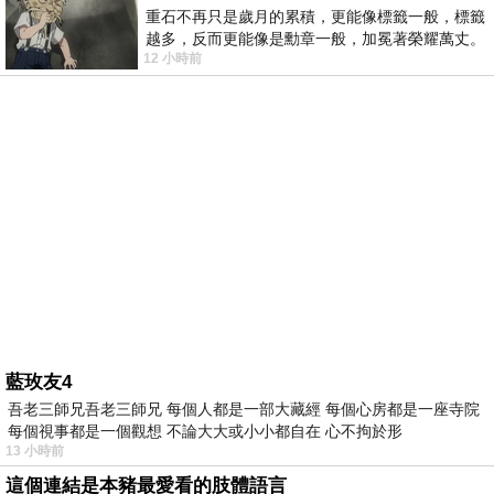
重石不再只是歲月的累積，更能像標籤一般，標籤
越多，反而更能像是勳章一般，加冕著榮耀萬丈。
12 小時前
習慣一如縱容，成了再難輕輕放下的罪證
藍玫友4
吾老三師兄吾老三師兄 每個人都是一部大藏經 每個心房都是一座寺院
每個視事都是一個觀想 不論大大或小小都自在 心不拘於形
13 小時前
這個連結是本豬最愛看的肢體語言