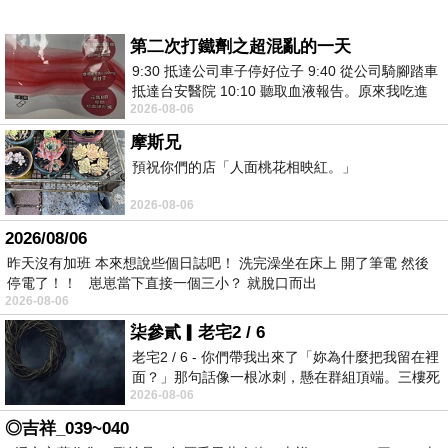
第二次打鐵劑之超混亂的一天
9:30 抵達公司車子停好位子 9:40 從公司騎腳踏車
抵達台安醫院 10:10 聽取血液報告。原來我吃進
2026-08-06
去的 B12 彌可保並非沒有吸收而是超
摩斯兄
預祝你們的店「人面桃花相映紅。」
2026-08-06
2026/08/06
昨天沒有加班 本來想說些個日誌吧！ 洗完澡坐在床上 開了筆電 然後
停電了！！ 崽崽當下直接一個三小？ 就脫口而出
2026-08-06
柒參貳▎老宅2 / 6
老宅2 / 6 - 你們帶我出來了「妳為什麼把我留在裡
面？」那句話像一根冰刺，懸在群組頂端。三樓死
2026-08-06
死盯著照片裡的人。那個人確實站在
◎吉祥_039~040