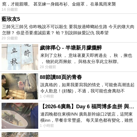
窩，才能親嚐。 甚至練一身鐵布衫、金鐘罩， 在暴風雨來襲
14 分鐘前
藍玫友5
三師兄三師兄 你昨晚說不可以殺生 要我放過蟑螂給生路 今天的燉大肉
怎辦？ 你是否要虔誠茹素？ 蛤？別說師妹愛記仇 我希望
20 分鐘前
歲律禪心 - 半塘新月朦朧醉
來到了立秋 ， 意味著夏天即將過去 ， 秋 ，揪也
， 物於此而揪歛 ， 與格友分享此立秋聯。
28 分鐘前
88節讀88頁的青春
說真格的，如果我要寫我的情史，可能會高潮迭起
令人歎息！(好酸)，不過，我可能也會萬劫不
1 小時前
復...，每天跪鍵盤還是被判了花心的罪
【2026-6廣島】Day 6 福岡博多血拼 與機場接送少年司機深夜對談
連四晚都住東橫INN 廣島新幹線口2號店，這間東
橫inn，早餐非常豐盛。 每天菜色都有變化，雖然
1 小時前
看到工作人員拿出料理包加熱，但
….