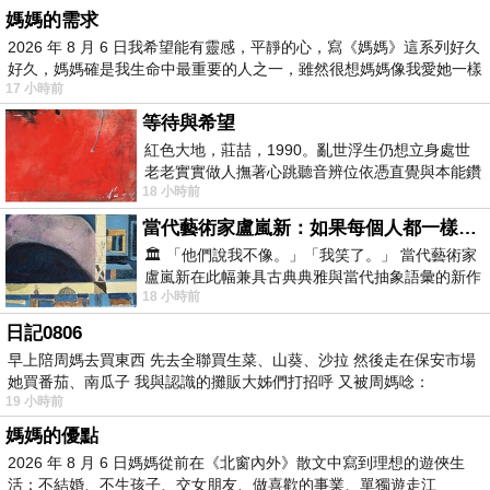
媽媽的需求
2026 年 8 月 6 日我希望能有靈感，平靜的心，寫《媽媽》這系列好久
好久，媽媽確是我生命中最重要的人之一，雖然很想媽媽像我愛她一樣
17 小時前
等待與希望
紅色大地，莊喆，1990。亂世浮生仍想立身處世
老老實實做人撫著心跳聽音辨位依憑直覺與本能鑽
18 小時前
向裂隙的亮處探索另一個心聲另一個共鳴的
當代藝術家盧嵐新：如果每個人都一樣，這世界該有多無聊？
🏛️ 「他們說我不像。」「我笑了。」 當代藝術家
盧嵐新在此幅兼具古典典雅與當代抽象語彙的新作
18 小時前
中，以沈靜的藍色空間為背景，描繪了
日記0806
早上陪周媽去買東西 先去全聯買生菜、山葵、沙拉 然後走在保安市場
她買番茄、南瓜子 我與認識的攤販大姊們打招呼 又被周媽唸：
19 小時前
媽媽的優點
2026 年 8 月 6 日媽媽從前在《北窗內外》散文中寫到理想的遊俠生
活：不結婚、不生孩子、交女朋友、做喜歡的事業、單獨遊走江