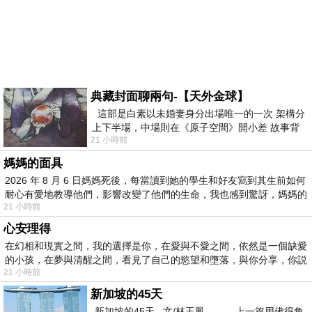
典藏封面聊兩句-【天外金球】
這部是白素以未婚妻身分出場唯一的一次 架構分
上下半場，中場則在《原子空間》開小差 故事背
21 小時前
景影射西藏境外流亡 地下組織
媽媽的面具
2026 年 8 月 6 日媽媽死後，每當讀到她的學生和好友寫到其生前如何
耐心有愛地教導他們，影響改變了他們的生命，我也感到驚訝，媽媽的
21 小時前
心安理得
在幻相和現實之間，我的選擇是你，在愛與不愛之間，依然是一個缺愛
的小孩，在夢與清醒之間，看見了自己的慾望和墮落，與你分享，你説
21 小時前
新加坡的45天
新加坡的45天 文/林玉鳳 上一篇用佛得角