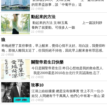
的世界盃故事，談「中葡平台」這
22 小時前
動起來的方法
動起來的方法 文/林玉鳳 上一篇說到靜
養夠了就要動。可很多人一聽
22 小時前
狼
昨晚經歷了某些事情，早上醒來，覺得心情不太好。坦白說，我覺得昨
晚，那個人離我太近了，但我拒絕不掉他，因此早上醒來會有罪惡感。
22 小時前
關聖帝君生日快樂
今日是關聖帝君生日.昨日心想他是我的救命恩人.
我是2009還是2010在台北行天宮認識他.忘了.
22 小時前
一個奇摩交友的網友學
玫事10
江湖上紛紛擾擾 總是沒有個事實 世上不只一位小
娃兒 人間總有千千萬萬人 他們心中有著一座山 梁
23 小時前
山佛山泰華衡恆嵩 一山之高