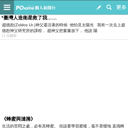
我的
最新文章
*臺灣人造衛星救了我……
趙德恕(Zoldos Ur.)神父還活著的時候: 他怕見太陽光 我有一次去上趙
德恕神父研究所的課程， 趙神父把窗簾放下， 他說:陽
11 分鐘前
《蜂蜜與漣漪》
生活的苦悶之處，必有其蜂蜜。 你說要學習蜜獾，毫不畏懼地 直搗蜂