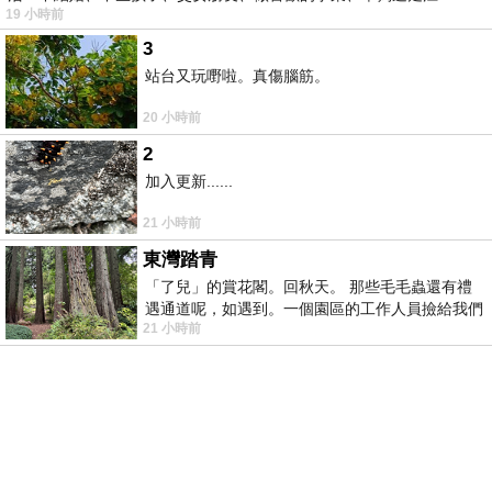
19 小時前
湖⋯⋯，
3
站台又玩嘢啦。真傷腦筋。
20 小時前
2
加入更新......
21 小時前
東灣踏青
「了兒」的賞花閣。回秋天。 那些毛毛蟲還有禮
遇通道呢，如遇到。一個園區的工作人員撿給我們
21 小時前
細賞。