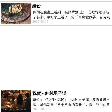
緣份
偶爾在臉書上看到一張照片(如上)，心裡忽然明亮
了起來。剛好早上看了一篇「白痴愛做夢」台長寫
2026-08-06
的貼文，在回顧年輕時瘋狂愛上
祝賀～純純男子漢
聽歌：《我們的高峰》～純純男子漢～恭賀新書出
版～願你新書〞八十八頁的青春〞大賣！記得你曾
2026-08-06
經在我的版留言…「好讚的圖^^感覺大家