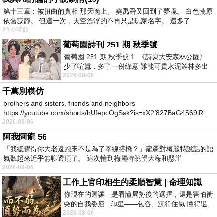
第十三章：被扭曲的真相 那天晚上。 堯禹舜又回到了夢境。 白色荒原
依舊寂靜。 但這一次，天空漂浮的不再只是玩家名字。 還多了
23 小時前
葡萄園詩刊 251 期 秋季號
葡萄園 251 期 秋季號 1 《詩寫大安森林公園》
少了喧囂，多了一份綠意 難能可貴水泥叢林多出
2026-08-06
一
千萬別模仿
brothers and sisters, friends and neighbors
https://youtube.com/shorts/hUfepoOgSak?is=xX2f827BaG4S69iR
2026-08-06
https
阿我阿龍 56
「我總覺得你大老遠跑來不是為了牽線搭橋？」龍疆對梅麗特說話的語
氣聽起來近乎無聊透頂了。 這次輪到梅麗特眺望大海和懸崖
2026-08-06
工作上官印相生的柔順智慧 | 命理知識
你現在的退讓，是看懂局勢後的選擇，還是害怕衝
突的自我委屈 印星——包容、沉得住氣 懂得退
2026-08-06
一步觀察，不會