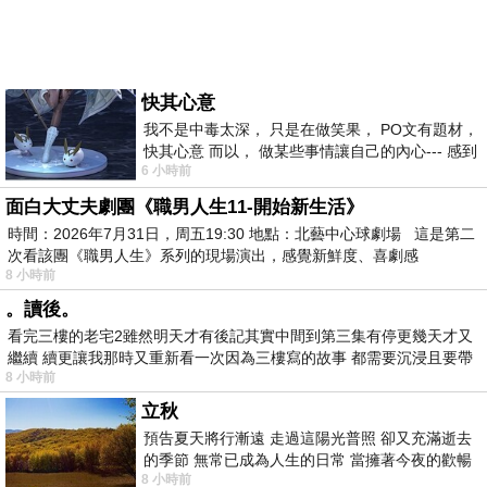
快其心意
我不是中毒太深， 只是在做笑果， PO文有題材，
快其心意 而以， 做某些事情讓自己的內心--- 感到
6 小時前
愉快。
面白大丈夫劇團《職男人生11-開始新生活》
時間：2026年7月31日，周五19:30 地點：北藝中心球劇場 這是第二
次看該團《職男人生》系列的現場演出，感覺新鮮度、喜劇感
8 小時前
。讀後。
看完三樓的老宅2雖然明天才有後記其實中間到第三集有停更幾天才又
繼續 續更讓我那時又重新看一次因為三樓寫的故事 都需要沉浸且要帶
8 小時前
有
立秋
預告夏天將行漸遠 走過這陽光普照 卻又充滿逝去
的季節 無常已成為人生的日常 當擁著今夜的歡暢
8 小時前
舒心 轉眼驟成昨日 而明晨 太陽