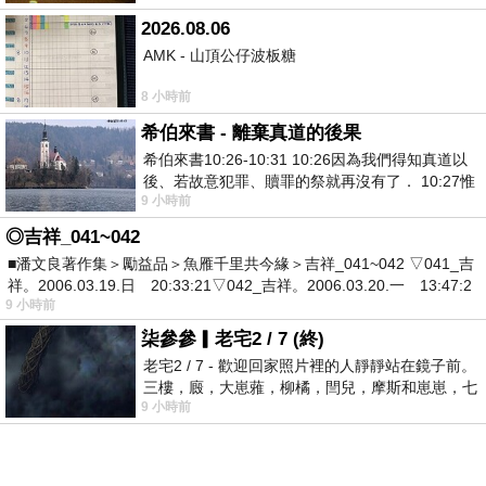
2026.08.06
AMK - 山頂公仔波板糖
8 小時前
希伯來書 - 離棄真道的後果
希伯來書10:26-10:31 10:26因為我們得知真道以
後、若故意犯罪、贖罪的祭就再沒有了． 10:27惟
9 小時前
有戰懼等候審判和那燒滅眾敵人的烈火
◎吉祥_041~042
■潘文良著作集＞勵益品＞魚雁千里共今緣＞吉祥_041~042 ▽041_吉
祥。2006.03.19.日 20:33:21▽042_吉祥。2006.03.20.一 13:47:2
9 小時前
柒參參▎老宅2 / 7 (終)
老宅2 / 7 - 歡迎回家照片裡的人靜靜站在鏡子前。
三樓，廄，大崽蕥，柳橘，閆兒，摩斯和崽崽，七
9 小時前
個人整整齊齊地站在鏡框之外，如同