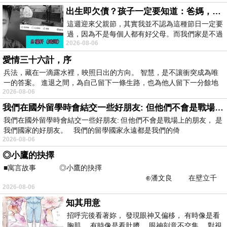
出生即欠債？孩子一定要知道：爸媽，其實我不欠你們
這週迎來父親節，其實我並不認為這種節日一定要
過，因為不是每個人都有好父母。而我們家是不過
2026-08-06
節的，平時也沒什麼儀式感，生活趨近冷
愛情三十六計，序
兵法，藏在一滴露水裡，映照日出的方向。 智慧，是不讓衝突成為唯
一的答案。 進退之間，為自己留下一條生路，也為他人留下一分餘地
2026-08-06
我們在國外留學時會結交一些好朋友: 但他們不會是戰場上的朋友
我們在國外留學時會結交一些好朋友: 但他們不會是戰場上的朋友， 是
我們國家的好朋友。 我們的留學國家永遠都是我們的倚
2026-08-06
◎小鷹的抉擇
■寓言故事 ◎小鷹的抉擇
⊕潘文良 在壁立千
2026-08-06
仞的懸崖上，有一座遮天蔽
知其用意
招呼完後看著妳， 發現眼神又偏移， 有時像是看
胸肌， 有時像是看肚臍。 眼神刻意不交集， 對視