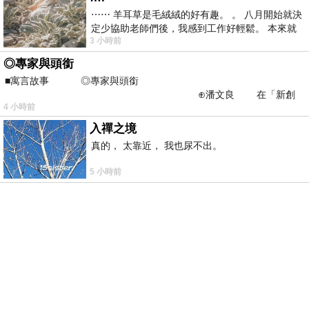
⋯⋯ 羊耳草是毛絨絨的好有趣。 。 八月開始就決
定少協助老師們後，我感到工作好輕鬆。 本來就
3 小時前
不是我的工作啊。 真
◎專家與頭銜
■寓言故事 ◎專家與頭銜
⊕潘文良 在「新創
4 小時前
之谷」裡——
入禪之境
真的， 太靠近， 我也尿不出。
5 小時前