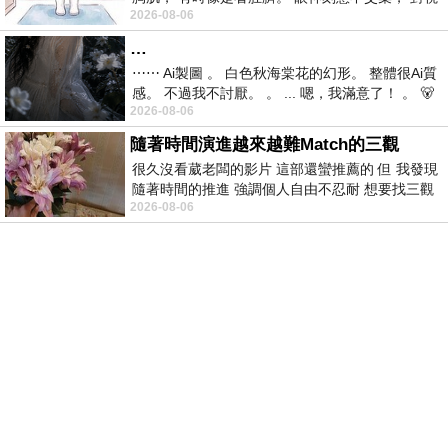
2026-08-06
視線不對齊， 讓我很難不
…
⋯⋯ Ai製圖 。 白色秋海棠花的幻形。 整體很Ai質
感。 不過我不討厭。 。 ... 嗯，我滿意了！ 。 🐻
2026-08-06
昨中
隨著時間演進越來越難Match的三觀
很久沒看葳老闆的影片 這部還蠻推薦的 但 我發現
隨著時間的推進 強調個人自由不忍耐 想要找三觀
2026-08-06
接近的不要說對象 連朋友都超