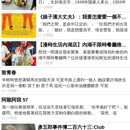
日），生於南京市，1949年隨家人來台，1959年
11 小時前
赴美深造並取得經濟發展博士學位。曾任
《娘子漢大丈夫》：我要怎麼愛一個不存在的人？
「我們之間，是命中註定的。」「但我們才初次見
面。」「聽好，我是戀愛高手、情史豐富，我很清
11 小時前
楚這種感覺，你我之間的那種感覺，現
【漫時生活內湖店】內湖不限時餐廳推薦｜捷運港墘站美食，聚餐、約會、家庭聚會首選，正餐甜點一次滿足
想找一間適合朋友聚會、家庭聚餐或情侶約會的內
湖不限時餐廳嗎？位於捷運港墘站附近的漫時生活
11 小時前
內湖店，從捷運站步行約4分鐘即可抵
致青春
年輕時曾想著騎馬仗劍闖天涯 可是半路上遇到一個人 她說要許我終生
於是我一激動 當了劍 賣了馬 從此一心柴米油鹽醬醋茶 可當
11 小時前
阿龍阿我 57
第一個任務很簡單，但這並不意味著它很容易。「你準備好了吧？」龍
疆問。然後他看著緋忘我努力克制住翻白眼的衝動。 「當然。從
11 小時前
彥五郎事件簿二百六十三:Club