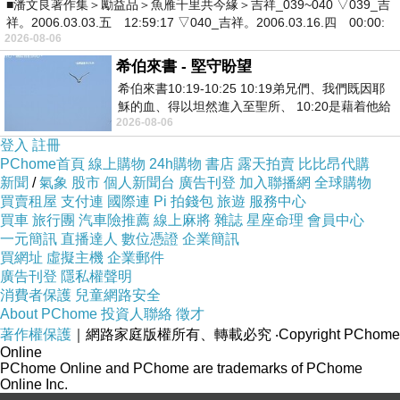
■潘文良著作集＞勵益品＞魚雁千里共今緣＞吉祥_039~040 ▽039_吉
祥。2006.03.03.五 12:59:17 ▽040_吉祥。2006.03.16.四 00:00:
2026-08-06
希伯來書 - 堅守盼望
希伯來書10:19-10:25 10:19弟兄們、我們既因耶
穌的血、得以坦然進入至聖所、 10:20是藉着他給
2026-08-06
我們開了一條又新又活的路從幔子經過
登入
註冊
PChome首頁
線上購物
24h購物
書店
露天拍賣
比比昂代購
新聞
/
氣象
股市
個人新聞台
廣告刊登
加入聯播網
全球購物
買賣租屋
支付連
國際連
Pi 拍錢包
旅遊
服務中心
買車
旅行團
汽車險推薦
線上麻將
雜誌
星座命理
會員中心
一元簡訊
直播達人
數位憑證
企業簡訊
買網址
虛擬主機
企業郵件
廣告刊登
隱私權聲明
消費者保護
兒童網路安全
About PChome
投資人聯絡
徵才
著作權保護
｜網路家庭版權所有、轉載必究
‧Copyright PChome
Online
PChome Online and PChome are trademarks of PChome
Online Inc.