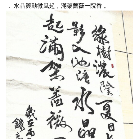
， 水晶簾動微風起，滿架薔薇一院香 。