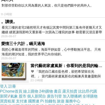
對那些苦勸你以大局為重的人來說，你只是他們眼中的局外人。
9 小時前
。讀後。
看完三樓的老宅2雖然明天才有後記其實中間到第三集有停更幾天才又
繼續 續更讓我那時又重新看一次因為三樓寫的故事 都需要沉浸且要帶
2026-08-07
有
愛情三十六計，瞞天過海
我把心事藏進尋常的問候，海面平靜如昔，心中悸動無法平息。 只有
海底的潮汐知道，我的世界早已向你傾斜。
2026-08-07
當代藝術家盧嵐新：你看到的是我的輪廓，還是你的故事？——藏在藍色裡的希望與光
💙 「我把自己藏在藍色裡，卻把希望留在光
裡。」 當代藝術家盧嵐新在此幅兼具童趣靈動與
23 小時前
抽象韻味的新作中，用湛藍的羽翼般色塊包覆著
登入
註冊
PChome首頁
線上購物
24h購物
書店
露天拍賣
比比昂代購
新聞
/
氣象
股市
個人新聞台
廣告刊登
加入聯播網
全球購物
買賣租屋
支付連
國際連
Pi 拍錢包
旅遊
服務中心