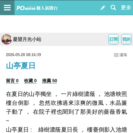
凝望月光小站
訂閱
我的
2026-05-28 08:16:39
瀟旭
山亭夏日
留言 0
收藏 0
推薦 50
在夏日的山亭獨坐 ， 一片綠樹濃蔭 ， 池塘映照
樓台倒影 ， 忽然吹拂過來涼爽的微風，水晶簾
子動了 ， 在院子裡也聞到了那美好的薔薇香氣
~
山亭夏日 : 綠樹濃蔭夏日長 ， 樓臺倒影入池塘