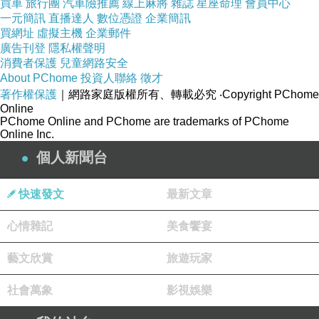
買車
旅行團
汽車險推薦
線上麻將
雜誌
星座命理
會員中心
一元簡訊
直播達人
數位憑證
企業簡訊
買網址
虛擬主機
企業郵件
廣告刊登
隱私權聲明
消費者保護
兒童網路安全
About PChome
投資人聯絡
徵才
著作權保護
｜網路家庭版權所有、轉載必究
‧Copyright PChome
Online
PChome Online and PChome are trademarks of PChome
Online Inc.
個人新聞台
快速發文
最新文章
心情雜記
美食饗宴
藝文欣賞
旅遊玩家
社會萬象
影視娛樂