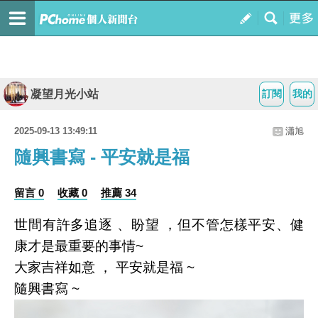
凝望月光小站
訂閱
我的
2025-09-13 13:49:11
瀟旭
隨興書寫 - 平安就是福
留言 0
收藏 0
推薦 34
世間有許多追逐 、盼望 ，但不管怎樣平安、健
康才是最重要的事情~
大家吉祥如意 ， 平安就是福 ~
隨興書寫 ~