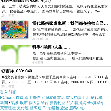
我與AI討論的小說劇情(15)
第十五章：被決定的壞人 天命文創頂樓會議室。 氣氛冷得像暴風雨前
夕。 秘書甚至不敢進門。 因為教育部長曾德隆，親自來了。 &m
10 小時前
當代藝術家盧嵐新：我們都在撿拾自己，將散落的情緒與碎片，拼回生命完整的輪廓
🧩 我們都在撿拾自己…… 當代藝術家盧嵐新在此
幅充滿幾何拼貼與繽紛層次的新作中，將報紙文
2026-08-05
字、彩色剪紙與明亮顏料層層
科學/ 聖經 /人生 .....
哈，怪盜基德也在研究這本書～ _ _ _ _ _ _ _ 一
提起進化論與創造論， 一般人的腦袋裡可能第一
4 小時前
時間就有「 進化論很科
◎吉祥_039~040
■潘文良著作集＞勵益品＞魚雁千里共今緣＞吉祥_039~040 ▽039_吉
祥。2006.03.03.五 12:59:17 ▽040_吉祥。2006.03.16.四 00:00:
20 小時前
登入
註冊
PChome首頁
線上購物
24h購物
書店
露天拍賣
比比昂代購
新聞
/
氣象
股市
個人新聞台
廣告刊登
加入聯播網
全球購物
買賣租屋
支付連
國際連
Pi 拍錢包
旅遊
服務中心