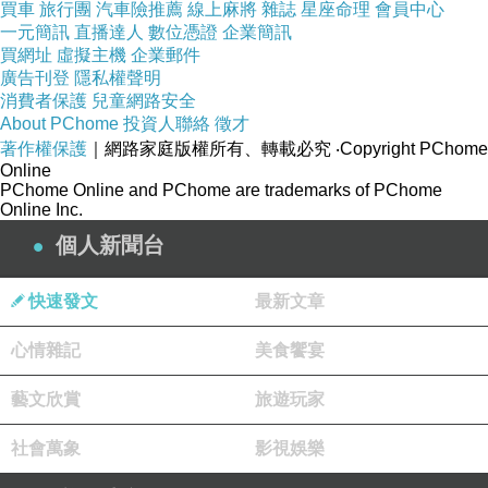
買車
旅行團
汽車險推薦
線上麻將
雜誌
星座命理
會員中心
一元簡訊
直播達人
數位憑證
企業簡訊
買網址
虛擬主機
企業郵件
廣告刊登
隱私權聲明
消費者保護
兒童網路安全
About PChome
投資人聯絡
徵才
著作權保護
｜網路家庭版權所有、轉載必究
‧Copyright PChome
Online
PChome Online and PChome are trademarks of PChome
Online Inc.
個人新聞台
快速發文
最新文章
心情雜記
美食饗宴
藝文欣賞
旅遊玩家
社會萬象
影視娛樂