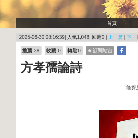
首頁
2025-06-30 08:16:39| 人氣1,048| 回應0 |
上一篇
|
下一
推薦
38
收藏
0
轉貼
0
訂閱站台
方孝孺論詩
能探