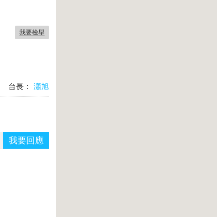
我要檢舉
台長：
瀟旭
我要回應