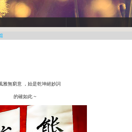
篇
風雅無窮意 ，始是乾坤絕妙詞
的確如此 ~