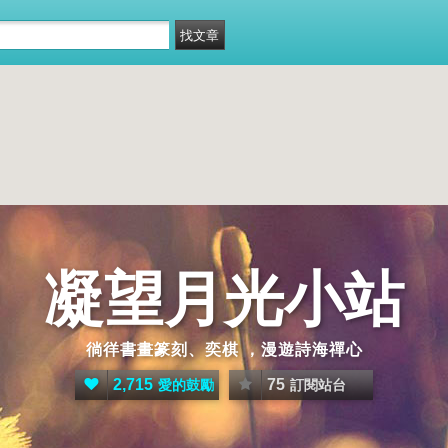
凝望月光小站
徜徉書畫篆刻、奕棋 ，漫遊詩海禪心
2,715
75
愛的鼓勵
訂閱站台