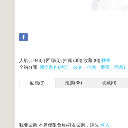
人氣(1,048) | 回應(0)| 推薦 (
38
)| 收藏 (
0
)|
轉寄
全站分類:
圖文創作(詩詞、散文、小說、懷舊、插畫)
推薦(
38
)
收藏(
0
)
回應(0)
我要回應
本篇僅限會員/好友回應，請先
登入