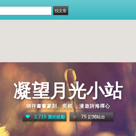
凝望月光小站
徜徉書畫篆刻、奕棋 ，漫遊詩海禪心
2,715
75
愛的鼓勵
訂閱站台