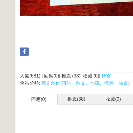
人氣(681) | 回應(0)| 推薦 (
38
)| 收藏 (
0
)|
轉寄
全站分類:
圖文創作(詩詞、散文、小說、懷舊、插畫)
推薦(
38
)
收藏(
0
)
回應(0)