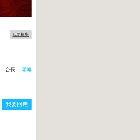
我要檢舉
台長：
瀟旭
我要回應