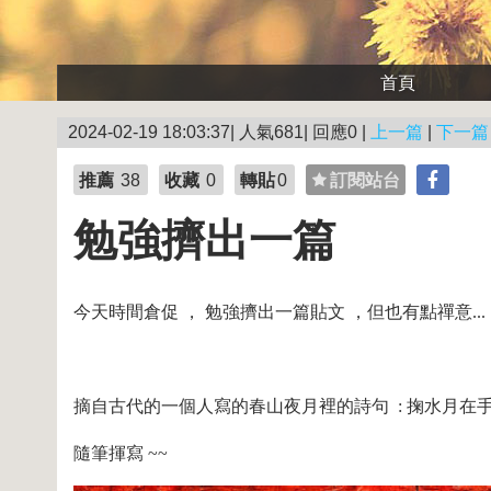
首頁
2024-02-19 18:03:37| 人氣681| 回應0 |
上一篇
|
下一篇
推薦
38
收藏
0
轉貼
0
訂閱站台
勉強擠出一篇
今天時間倉促 ， 勉強擠出一篇貼文 ，但也有點禪意...
摘自古代的一個人寫的春山夜月裡的詩句 : 掬水月在手
隨筆揮寫 ~~