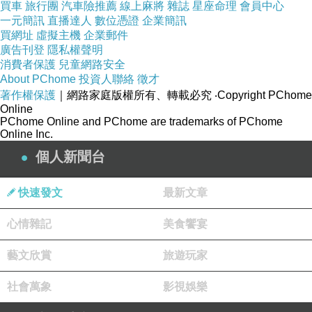
買車
旅行團
汽車險推薦
線上麻將
雜誌
星座命理
會員中心
一元簡訊
直播達人
數位憑證
企業簡訊
買網址
虛擬主機
企業郵件
廣告刊登
隱私權聲明
消費者保護
兒童網路安全
About PChome
投資人聯絡
徵才
著作權保護
｜網路家庭版權所有、轉載必究
‧Copyright PChome
Online
PChome Online and PChome are trademarks of PChome
Online Inc.
個人新聞台
快速發文
最新文章
心情雜記
美食饗宴
藝文欣賞
旅遊玩家
社會萬象
影視娛樂