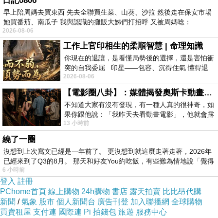
日記0806
早上陪周媽去買東西 先去全聯買生菜、山葵、沙拉 然後走在保安市場
她買番茄、南瓜子 我與認識的攤販大姊們打招呼 又被周媽唸：
2026-08-06
工作上官印相生的柔順智慧 | 命理知識
你現在的退讓，是看懂局勢後的選擇，還是害怕衝
突的自我委屈 印星——包容、沉得住氣 懂得退
2026-08-06
一步觀察，不會
【電影圈八卦】：媒體揭發奧斯卡動畫項目投票醜聞！好萊塢為什麼看不起動畫電影？
不知道大家有沒有發現，有一種人真的很神奇，如
果你跟他說：「我昨天去看動畫電影」，他就會露
13 小時前
出一種慈祥的微笑，然後問你是不是陪小
繞了一圈
沒想到上次寫文已經是一年前了。 更沒想到就這麼走著走著，2026年
已經來到了Q3的8月。 那天和好友You約吃飯，有些難為情地說「覺得
6 小時前
登入
註冊
PChome首頁
線上購物
24h購物
書店
露天拍賣
比比昂代購
新聞
/
氣象
股市
個人新聞台
廣告刊登
加入聯播網
全球購物
買賣租屋
支付連
國際連
Pi 拍錢包
旅遊
服務中心