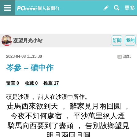
凝望月光小站
訂閱
我的
2023-04-08 11:15:30
瀟旭
岑參 -- 磧中作
留言 0
收藏 0
推薦 17
磧是沙漠 ， 詩人在沙漠中所作。
走馬西來欲到天 ， 辭家見月兩回圓 ，
今夜不知何處宿 ， 平沙萬里絕人煙
騎馬向西要到了盡頭 ， 告別故鄉望見
明月兩回月圓