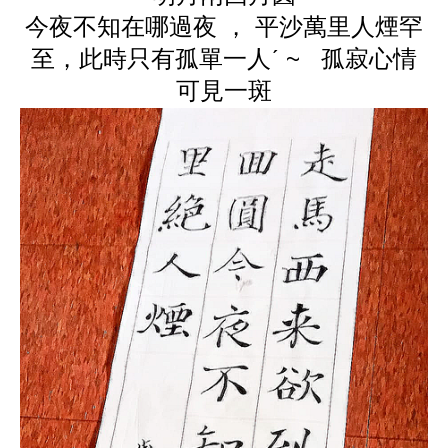
今夜不知在哪過夜 ， 平沙萬里人煙罕
至，此時只有孤單一人ˊ ~ 孤寂心情
可見一斑