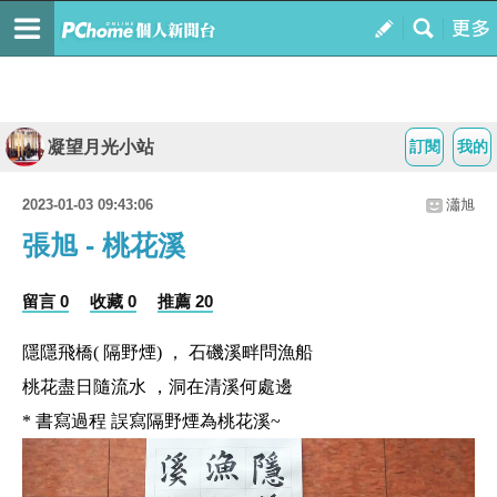
凝望月光小站
訂閱
我的
2023-01-03 09:43:06
瀟旭
張旭 - 桃花溪
留言 0
收藏 0
推薦 20
隱隱飛橋( 隔野煙) ， 石磯溪畔問漁船
桃花盡日隨流水 ，洞在清溪何處邊
* 書寫過程 誤寫隔野煙為桃花溪~