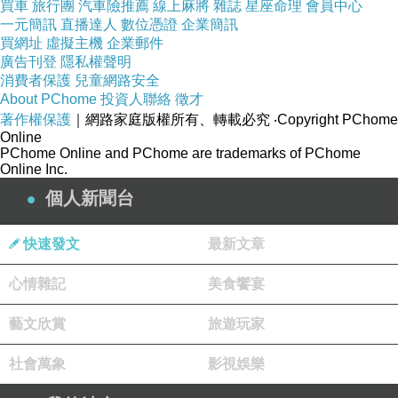
買車
旅行團
汽車險推薦
線上麻將
雜誌
星座命理
會員中心
一元簡訊
直播達人
數位憑證
企業簡訊
買網址
虛擬主機
企業郵件
廣告刊登
隱私權聲明
消費者保護
兒童網路安全
About PChome
投資人聯絡
徵才
著作權保護
｜網路家庭版權所有、轉載必究
‧Copyright PChome
Online
PChome Online and PChome are trademarks of PChome
Online Inc.
個人新聞台
快速發文
最新文章
心情雜記
美食饗宴
藝文欣賞
旅遊玩家
社會萬象
影視娛樂