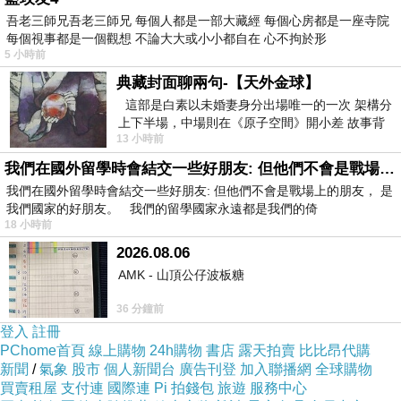
吾老三師兄吾老三師兄 每個人都是一部大藏經 每個心房都是一座寺院
每個視事都是一個觀想 不論大大或小小都自在 心不拘於形
5 小時前
典藏封面聊兩句-【天外金球】
這部是白素以未婚妻身分出場唯一的一次 架構分
上下半場，中場則在《原子空間》開小差 故事背
13 小時前
景影射西藏境外流亡 地下組織
我們在國外留學時會結交一些好朋友: 但他們不會是戰場上的朋友
我們在國外留學時會結交一些好朋友: 但他們不會是戰場上的朋友， 是
我們國家的好朋友。 我們的留學國家永遠都是我們的倚
18 小時前
2026.08.06
AMK - 山頂公仔波板糖
36 分鐘前
登入
註冊
PChome首頁
線上購物
24h購物
書店
露天拍賣
比比昂代購
新聞
/
氣象
股市
個人新聞台
廣告刊登
加入聯播網
全球購物
買賣租屋
支付連
國際連
Pi 拍錢包
旅遊
服務中心