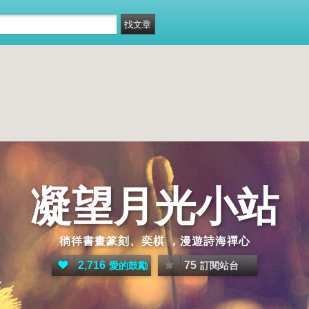
凝望月光小站
徜徉書畫篆刻、奕棋 ，漫遊詩海禪心
2,716
75
愛的鼓勵
訂閱站台