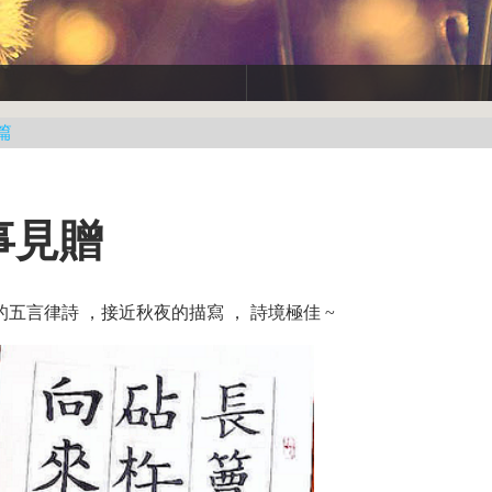
篇
事見贈
五言律詩 ，接近秋夜的描寫 ， 詩境極佳 ~