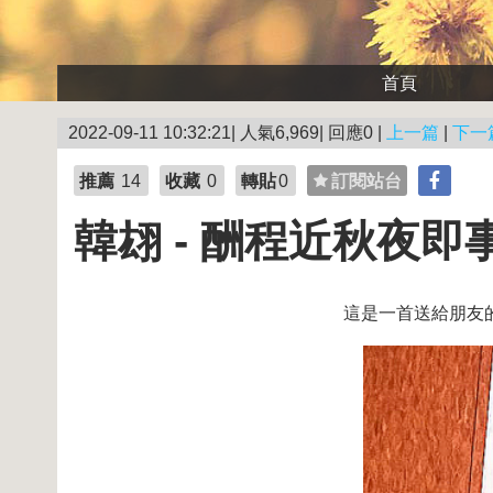
首頁
2022-09-11 10:32:21| 人氣6,969| 回應0 |
上一篇
|
下一
推薦
14
收藏
0
轉貼
0
訂閱站台
韓翃 - 酬程近秋夜即
這是一首送給朋友的