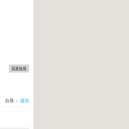
我要檢舉
台長：
瀟旭