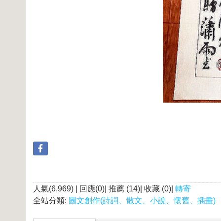
人氣(6,969) | 回應(0)| 推薦 (
14
)| 收藏 (
0
)|
轉寄
全站分類:
圖文創作(詩詞、散文、小說、懷舊、插畫)