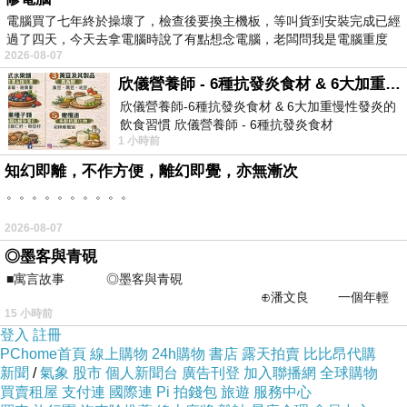
電腦買了七年終於操壞了，檢查後要換主機板，等叫貨到安裝完成已經
過了四天，今天去拿電腦時說了有點想念電腦，老闆問我是電腦重度
2026-08-07
欣儀營養師 - 6種抗發炎食材 & 6大加重慢性發炎的飲食習慣
欣儀營養師-6種抗發炎食材 & 6大加重慢性發炎的
飲食習慣 欣儀營養師 - 6種抗發炎食材
1 小時前
https://www.facebook.com/photo/?fbid=147
知幻即離，不作方便，離幻即覺，亦無漸次
。。。。。。。。。。
2026-08-07
◎墨客與青硯
■寓言故事 ◎墨客與青硯
⊕潘文良 一個年輕
15 小時前
的墨客，在京城的古玩肆裡
登入
註冊
PChome首頁
線上購物
24h購物
書店
露天拍賣
比比昂代購
新聞
/
氣象
股市
個人新聞台
廣告刊登
加入聯播網
全球購物
買賣租屋
支付連
國際連
Pi 拍錢包
旅遊
服務中心