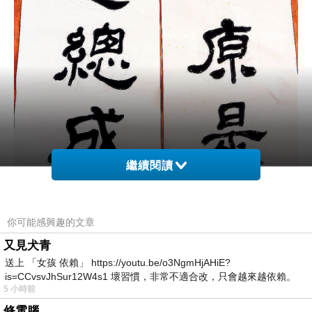
繼續閱讀
你可能感興趣的文章
又見犬青
送上 「女孩 依賴」 https://youtu.be/o3NgmHjAHiE?
is=CCvsvJhSur12W4s1 壞習慣，非常不適合改，只會越來越依賴。
5 小時前
我害怕的
修電腦