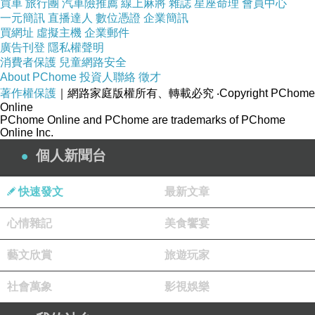
買車
旅行團
汽車險推薦
線上麻將
雜誌
星座命理
會員中心
一元簡訊
直播達人
數位憑證
企業簡訊
買網址
虛擬主機
企業郵件
廣告刊登
隱私權聲明
消費者保護
兒童網路安全
About PChome
投資人聯絡
徵才
著作權保護
｜網路家庭版權所有、轉載必究
‧Copyright PChome
Online
PChome Online and PChome are trademarks of PChome
Online Inc.
個人新聞台
快速發文
最新文章
心情雜記
美食饗宴
藝文欣賞
旅遊玩家
社會萬象
影視娛樂