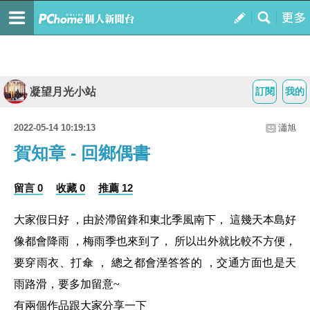
凝望月光小站
訂閱
我的
2022-05-14 10:19:13
瀟旭
賀知章 - 回鄉偶書
留言 0
收藏 0
推薦 12
大家假日好 ，由於滯留鋒和東北季風南下， 這幾天本島好
像都會降雨 ，梅雨季也來到了， 所以出外就比較不方便，
要穿雨衣、打傘 ， 總之都會溼答答的 ，交通方面也是天
雨路滑，要多加留意~
有兩個作品跟大家分享一下