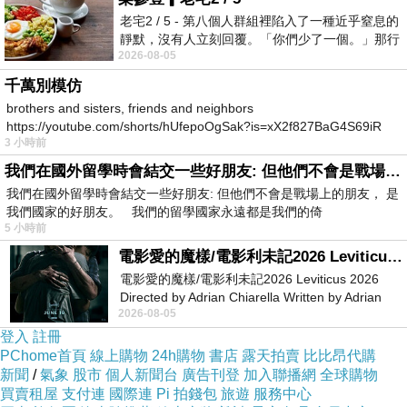
老宅2 / 5 - 第八個人群組裡陷入了一種近乎窒息的
靜默，沒有人立刻回覆。「你們少了一個。」那行
2026-08-05
字像一顆冰冷的鐵釘，硬生生刺進螢
千萬別模仿
brothers and sisters, friends and neighbors
https://youtube.com/shorts/hUfepoOgSak?is=xX2f827BaG4S69iR
3 小時前
https
我們在國外留學時會結交一些好朋友: 但他們不會是戰場上的朋友
我們在國外留學時會結交一些好朋友: 但他們不會是戰場上的朋友， 是
我們國家的好朋友。 我們的留學國家永遠都是我們的倚
5 小時前
電影愛的魔樣/電影利未記2026 Leviticus 2026
電影愛的魔樣/電影利未記2026 Leviticus 2026
Directed by Adrian Chiarella Written by Adrian
2026-08-05
Chiarella Starring Joe Bird
登入
註冊
PChome首頁
線上購物
24h購物
書店
露天拍賣
比比昂代購
新聞
/
氣象
股市
個人新聞台
廣告刊登
加入聯播網
全球購物
買賣租屋
支付連
國際連
Pi 拍錢包
旅遊
服務中心