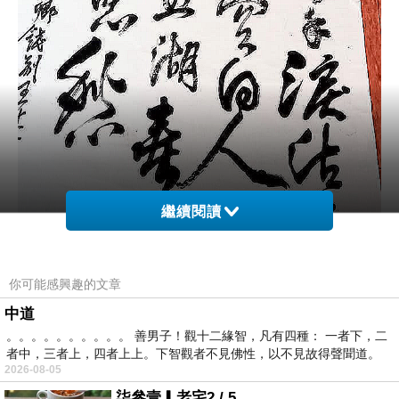
繼續閱讀
今早寫這個回鄉偶書跟大家分享一下~
你可能感興趣的文章
中道
。。。。。。。。。。 善男子！觀十二緣智，凡有四種： 一者下，二
者中，三者上，四者上上。下智觀者不見佛性，以不見故得聲聞道。
2026-08-05
柒參壹▎老宅2 / 5