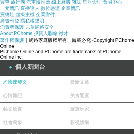
買車
旅行團
汽車險推薦
線上麻將
雜誌
星座命理
會員中心
一元簡訊
直播達人
數位憑證
企業簡訊
買網址
虛擬主機
企業郵件
廣告刊登
隱私權聲明
消費者保護
兒童網路安全
About PChome
投資人聯絡
徵才
著作權保護
｜網路家庭版權所有、轉載必究
‧Copyright PChome
Online
PChome Online and PChome are trademarks of PChome
Online Inc.
個人新聞台
快速發文
最新文章
心情雜記
美食饗宴
藝文欣賞
旅遊玩家
社會萬象
影視娛樂