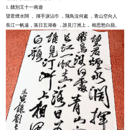
1. 餞別王十一南遊
望君煙水闊 ， 揮手淚沾巾 ，飛鳥沒何處 ，青山空向人
長江一帆遠，落日五湖春 ，誰見汀洲上， 相思愁白蘋。