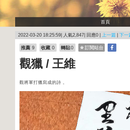
首頁
2022-03-20 18:25:59| 人氣2,847| 回應0 |
上一篇
|
下一
推薦
9
收藏
0
轉貼
0
訂閱站台
觀獵 / 王維
觀將軍打獵寫成的詩 。