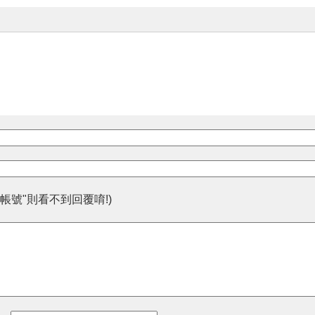
帳號"則看不到回覆唷!)