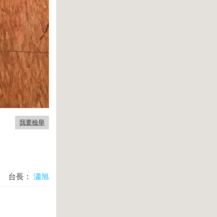
我要檢舉
台長：
瀟旭