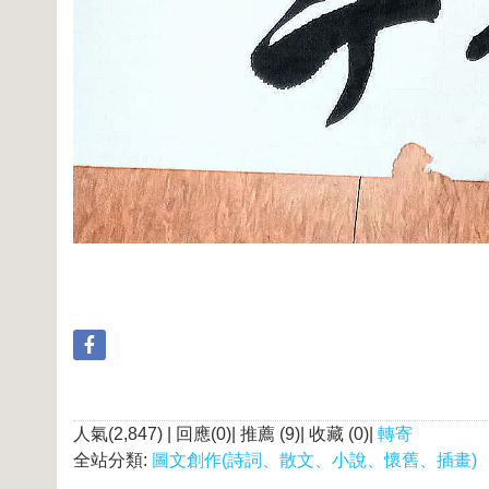
人氣(2,847) | 回應(0)| 推薦 (
9
)| 收藏 (
0
)|
轉寄
全站分類:
圖文創作(詩詞、散文、小說、懷舊、插畫)