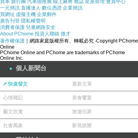
買車
旅行團
汽車險推薦
線上麻將
雜誌
星座命理
會員中心
一元簡訊
直播達人
數位憑證
企業簡訊
買網址
虛擬主機
企業郵件
廣告刊登
隱私權聲明
消費者保護
兒童網路安全
About PChome
投資人聯絡
徵才
著作權保護
｜網路家庭版權所有、轉載必究
‧Copyright PChome
Online
PChome Online and PChome are trademarks of PChome
Online Inc.
個人新聞台
快速發文
最新文章
心情雜記
美食饗宴
藝文欣賞
旅遊玩家
社會萬象
影視娛樂