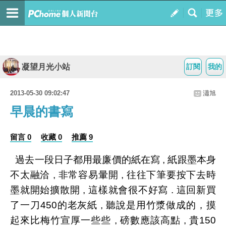
凝望月光小站
訂閱
我的
2013-05-30 09:02:47
瀟旭
早晨的書寫
留言 0
收藏 0
推薦 9
過去一段日子都用最廉價的紙在寫 , 紙跟墨本身
不太融洽 , 非常容易暈開 , 往往下筆要按下去時
墨就開始擴散開 , 這樣就會很不好寫 . 這回新買
了一刀450的老灰紙 , 聽說是用竹漿做成的，摸
起來比梅竹宣厚一些些 , 磅數應該高點 , 貴150