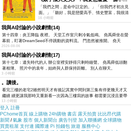
「我們之間，是命中註定的。」「但我們才初次見
面。」「聽好，我是戀愛高手、情史豐富，我很清
16 小時前
楚這種感覺，你我之間的那種感覺，現
我與AI討論的小說劇情(14)
第十四章：炎王降臨 夜裡。 天堂工作室只剩冷氣低鳴。 堯禹舜坐在螢
幕前，盯著DreamSeed不停跳動的資料流。 門忽然被推開。 堯天
2026-08-06
我與AI討論的小說劇情(17)
第十七章：遺失時代的人 辦公室裡安靜得只剩時鐘聲。 堯禹舜低頭翻
著相簿。 照片中的袁年，始終與人群保持距離。 別人在聊天。
3 小時前
。讀後。
看完三樓的老宅2雖然明天才有後記其實中間到第三集有停更幾天才又
繼續 續更讓我那時又重新看一次因為三樓寫的故事 都需要沉浸且要帶
13 小時前
有
登入
註冊
PChome首頁
線上購物
24h購物
書店
露天拍賣
比比昂代購
新聞
/
氣象
股市
個人新聞台
廣告刊登
加入聯播網
全球購物
買賣租屋
支付連
國際連
Pi 拍錢包
旅遊
服務中心