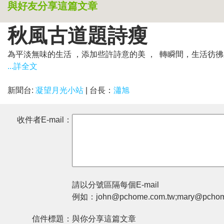
與好友分享這篇文章
秋風古道題詩瘦
為平淡無味的生活 ，添加些許詩意的美 ， 轉瞬間，生活彷彿
...詳全文
新聞台:
凝望月光小站
| 台長：
瀟旭
收件者E-mail：
請以分號區隔每個E-mail
例如：john@pchome.com.tw;mary@pchom
信件標題：
與你分享這篇文章