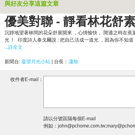
與好友分享這篇文章
優美對聯 - 靜看林花舒
沉靜地望著林間的花朵舒展開來 ，心情愉快， 閒適之時在蕉葉
光 ! 印度詩人泰戈爾說 : 把自己活成一道光 ，因為你不知道，
...詳全文
新聞台:
凝望月光小站
| 台長：
瀟旭
收件者E-mail：
請以分號區隔每個E-mail
例如：john@pchome.com.tw;mary@pchom