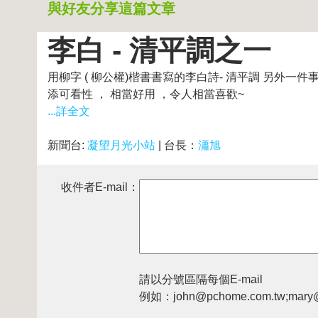
與好友分享這篇文章
李白 - 清平調之一
用柳字 ( 柳公權)楷書書寫的李白詩- 清平調 另外
添可看性 ， 相當好用 ，令人相當喜歡~
...詳全文
新聞台:
凝望月光小站
| 台長：
瀟旭
收件者E-mail：
請以分號區隔每個E-mail
例如：john@pchome.com.tw;mary@