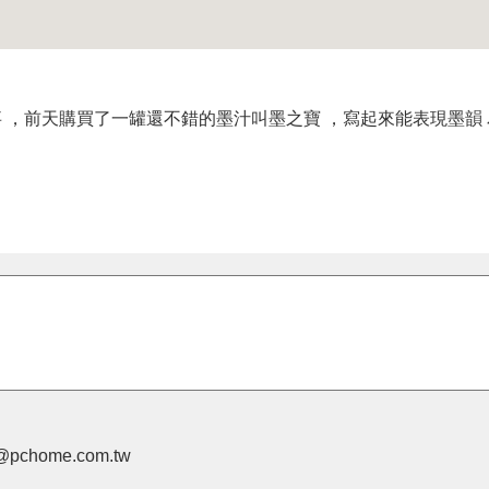
一件事 ，前天購買了一罐還不錯的墨汁叫墨之寶 ，寫起來能表現墨韻
pchome.com.tw