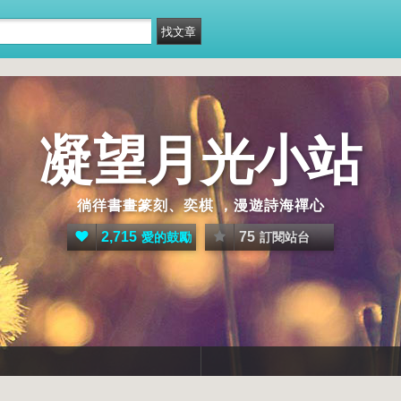
凝望月光小站
徜徉書畫篆刻、奕棋 ，漫遊詩海禪心
2,715
75
愛的鼓勵
訂閱站台