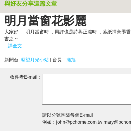
與好友分享這篇文章
明月當窗花影麗
大家好 ， 明月當窗時 ，興許也是詩興正濃時 ，落紙揮毫墨香
書之 ~
...詳全文
新聞台:
凝望月光小站
| 台長：
瀟旭
收件者E-mail：
請以分號區隔每個E-mail
例如：john@pchome.com.tw;mary@pchom