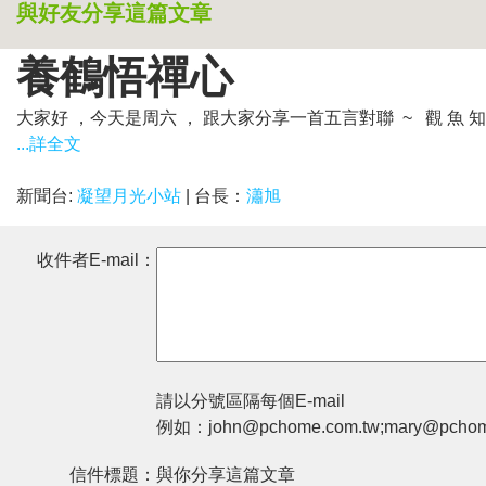
與好友分享這篇文章
養鶴悟禪心
大家好 ，今天是周六 ， 跟大家分享一首五言對聯 ~ 觀 魚 知 道
...詳全文
新聞台:
凝望月光小站
| 台長：
瀟旭
收件者E-mail：
請以分號區隔每個E-mail
例如：john@pchome.com.tw;mary@pchom
信件標題：
與你分享這篇文章