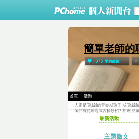
簡單老師的
375
愛的鼓勵
首頁
活動
人家是[業餘]的青春期孩子 或[業餘
師們有何難題或古怪妙招? 都來[簡單
最新活動
主題徵文