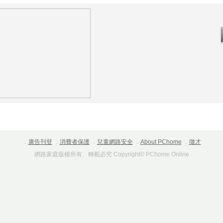
．
廣告刊登
．
消費者保護
．
兒童網路安全
．
About PChome
．
徵才
網路家庭版權所有、轉載必究 Copyright© PChome Online