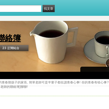
聯絡簿
23
訂閱站台
]的青春期孩子的家長, 簡單老師可是半輩子都在讀青春心事! 你的青春有啥心事
老師的聯絡簿]聊聊!