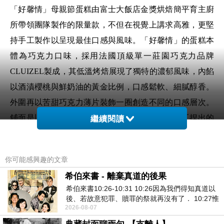
「好馨情」母親節蛋糕由富士大飯店金獎烘焙簡平育主廚
所帶領團隊製作的限量款，不但在視覺上講求高雅，更堅
持手工製作以呈現最佳口感與風味。「好馨情」的蛋糕本
體為巧克力口味，採用法國頂級單一莊園巧克力品牌
CLUIZEL製成，其低溫烤焙展現了獨特的濃郁風味，內餡
以酒漬櫻桃與鮮奶油的黃金比例，口感鬆軟、細膩醇香。
外圍再以苦甜巧克力薄片裝飾一圈創造不同的口感層次。
鋪面是以雙色蛋糕為底，在中央點綴一朵以純手工捏出的
繼續閱讀
白巧克力康乃馨花朵，感謝母親最純粹的愛。
你可能感興趣的文章
希伯來書 - 離棄真道的後果
希伯來書10:26-10:31 10:26因為我們得知真道以
後、若故意犯罪、贖罪的祭就再沒有了． 10:27惟
2026-08-07
有戰懼等候審判和那燒滅眾敵人的烈火