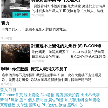
典藏封面聊兩句-【支離人】
要說看科幻小說給我的最大啟蒙 莫過於上古時期
的神祇多為外星人了 即便擁有像「支離人」這種
22 小時前
驚世駭俗的神通法門 也未必讀
實力
有實力的人，一般聽不見別人對他們說實話。
圖說：「好馨情」6吋蛋糕即日起開放早鳥預訂，訂價為1,380元，只要在4月30日前
3 小時前
預購並結帳，享有9折優惠。
計畫趕不上變化的九州行 (8) B-CON環球塔
「好馨情」6吋蛋糕即日起開放早鳥預訂，訂價為1,380
吃飽喝足，該認真玩耍了… B-CON塔就在活魚迴
元，只要在4月30日前預購並結帳，享有9折優惠。除此之
轉壽司水天的對面。 B-CON的正式名稱叫 別
13 小時前
外，富士大飯店的立軒中餐廳也將在母親節檔期推出新菜
咪咪~你怎麼能..撩完人就消失不見了
色，並且設計多套母親節獨家合菜菜單，供應日期為5月
這半個月都不見妳貓影 我們認識半年了 第一次在大廈樓下走道遇見
4、5日（母親節前一個週末），以及5月11、12 日（母親
妳，就覺得好可愛..妳趴在羅馬柱與牆體中間，眼睛巴眨巴眨
8 小時前
節當週），符合小家庭與大家族聚餐的需求。更棒的是，
登入
註冊
只要購買合菜菜單，即可享有「好馨情」母親節蛋糕85折
PChome首頁
線上購物
24h購物
書店
露天拍賣
比比昂代購
新聞
/
氣象
股市
個人新聞台
廣告刊登
加入聯播網
全球購物
優惠。數量有限，敬請提前預訂，為媽咪營造一個難忘的
買賣租屋
支付連
國際連
Pi 拍錢包
旅遊
服務中心
母親節體驗，共同度過一個甜蜜又溫柔的佳節。