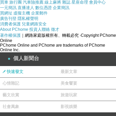
買車
旅行團
汽車險推薦
線上麻將
雜誌
星座命理
會員中心
一元簡訊
直播達人
數位憑證
企業簡訊
買網址
虛擬主機
企業郵件
更多「好馨情」母親節蛋糕活動詳情，請至富士大飯店官
廣告刊登
隱私權聲明
網。
消費者保護
兒童網路安全
About PChome
投資人聯絡
徵才
富士café 預訂蛋糕：02-2691-9222分機5162
著作權保護
｜網路家庭版權所有、轉載必究
‧Copyright PChome
立軒中餐廳訂席專線：02-2691-9000
Online
PChome Online and PChome are trademarks of PChome
地址：新北市汐止區大同路一段128號
Online Inc.
個人新聞台
2024母親節帶媽咪去哪玩？富士大飯店更多母親節住房專
快速發文
最新文章
案優惠，
https://www.fujigrandhotel.com/latest-news/住房優惠/2024春
心情雜記
美食饗宴
遊輕旅行住房專案/
藝文欣賞
旅遊玩家
社會萬象
影視娛樂