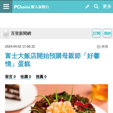
百登新聞網
訂閱
我的
2024-04-02 17:06:32
俠飛
富士大飯店開始預購母親節「好馨
情」蛋糕
留言 0
收藏 0
推薦 0