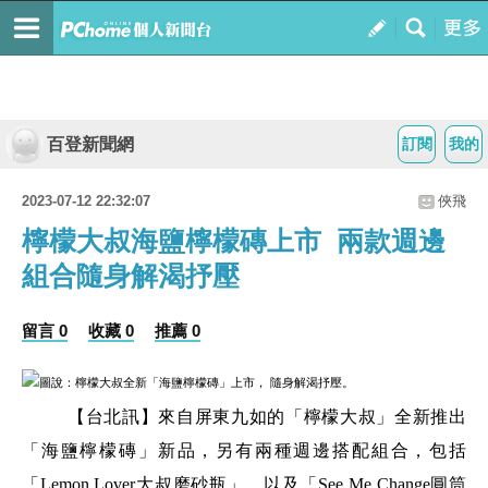
百登新聞網
訂閱
我的
2023-07-12 22:32:07
俠飛
檸檬大叔海鹽檸檬磚上市 兩款週邊
組合隨身解渴抒壓
留言 0
收藏 0
推薦 0
圖說：檸檬大叔全新「海鹽檸檬磚」上市， 隨身解渴抒壓。
【台北訊】來自屏東九如的「檸檬大叔」全新推出
「海鹽檸檬磚」新品，另有兩種週邊搭配組合，包括
「Lemon Lover大叔磨砂瓶」，以及「See Me Change圓筒