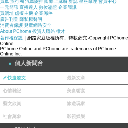
買車
旅行團
汽車險推薦
線上麻將
雜誌
星座命理
會員中心
一元簡訊
直播達人
數位憑證
企業簡訊
買網址
虛擬主機
企業郵件
廣告刊登
隱私權聲明
消費者保護
兒童網路安全
About PChome
投資人聯絡
徵才
著作權保護
｜網路家庭版權所有、轉載必究
‧Copyright PChome
Online
PChome Online and PChome are trademarks of PChome
Online Inc.
個人新聞台
快速發文
最新文章
心情雜記
美食饗宴
藝文欣賞
旅遊玩家
社會萬象
影視娛樂