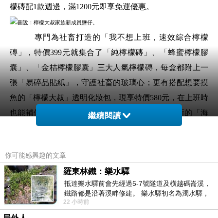
檬磚配1款週邊，滿1200元即享免運優惠。
圖說：檸檬大叔家族新成員鹽仔。
專門為社畜打造的「我不想上班，速效綜合檸檬
磚」，特價399元就集合了「純檸檬磚」、「蜂蜜檸檬膠
囊」、「金桔檸檬膠囊」三大人氣檸檬磚，每盒都附上一
張「易碎品貼紙」，守護社畜的玻璃心；更有搭配想要摸
魚的「檸檬大叔」透明化妝包，現享特價580元，在上班時
也能補個妝、塗個護唇膏，忙裡偷閒幾分鐘。全新的「海
繼續閱讀
鹽檸檬磚」與週邊組合，以及「NEW社畜上班族」系列，
在「檸檬大叔」官方網站、屏東勝利星村以及及誠品南西
你可能感興趣的文章
4F門市販售；「檸檬大叔」也到士林萌虎3D廣告牆，帶來
羅東林鐵：樂水驛
全新限時檸檬大叔家族動畫，7月起到8月15日期間，來打
抵達樂水驛前會先經過5-7號隧道及橫越碼崙溪，
卡拍照，認識全新2023年檸檬大叔家族新成員「鹽仔」。
鐵路都是沿著溪畔修建。 樂水驛初名為濁水驛，
22 小時前
但因與臺鐵集集線車站同名，於1953