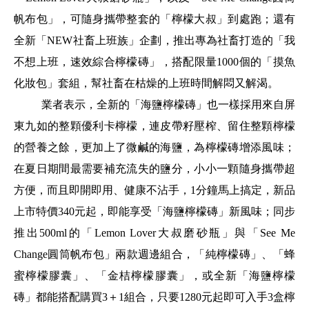
帆布包」，可隨身攜帶整套的「檸檬大叔」到處跑；還有
全新「NEW社畜上班族」企劃，推出專為社畜打造的「我
不想上班，速效綜合檸檬磚」，搭配限量1000個的「摸魚
化妝包」套組，幫社畜在枯燥的上班時間解悶又解渴。
業者表示，全新的「海鹽檸檬磚」也一樣採用來自屏
東九如的整顆優利卡檸檬，連皮帶籽壓榨、留住整顆檸檬
的營養之餘，更加上了微鹹的海鹽，為檸檬磚增添風味；
在夏日期間最需要補充流失的鹽分，小小一顆隨身攜帶超
方便，而且即開即用、健康不沾手，1分鐘馬上搞定，新品
上市特價340元起，即能享受「海鹽檸檬磚」新風味；同步
推出500ml的「Lemon Lover大叔磨砂瓶」與「See Me
Change圓筒帆布包」兩款週邊組合，「純檸檬磚」、「蜂
蜜檸檬膠囊」、「金桔檸檬膠囊」，或全新「海鹽檸檬
磚」都能搭配購買3＋1組合，只要1280元起即可入手3盒檸