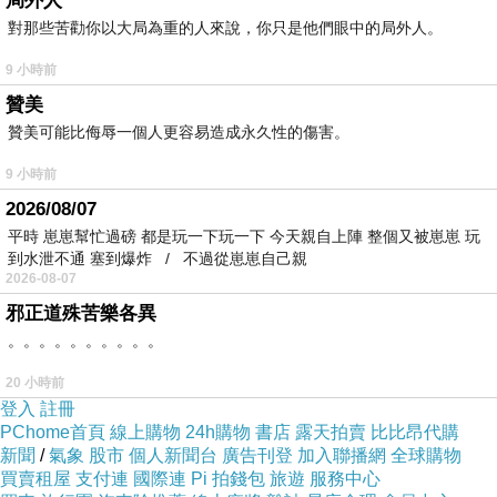
局外人
對那些苦勸你以大局為重的人來說，你只是他們眼中的局外人。
9 小時前
贊美
贊美可能比侮辱一個人更容易造成永久性的傷害。
9 小時前
2026/08/07
平時 崽崽幫忙過磅 都是玩一下玩一下 今天親自上陣 整個又被崽崽 玩
到水泄不通 塞到爆炸 / 不過從崽崽自己親
2026-08-07
邪正道殊苦樂各異
。。。。。。。。。。
20 小時前
登入
註冊
PChome首頁
線上購物
24h購物
書店
露天拍賣
比比昂代購
新聞
/
氣象
股市
個人新聞台
廣告刊登
加入聯播網
全球購物
買賣租屋
支付連
國際連
Pi 拍錢包
旅遊
服務中心